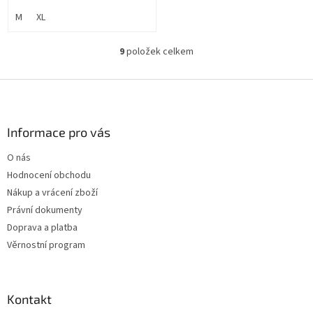
sportovní aktivity.
M
XL
9
položek celkem
O
v
l
Z
á
á
d
p
a
a
Informace pro vás
c
t
í
O nás
í
p
Hodnocení obchodu
r
v
Nákup a vrácení zboží
k
Právní dokumenty
y
Doprava a platba
v
ý
Věrnostní program
p
i
s
u
Kontakt