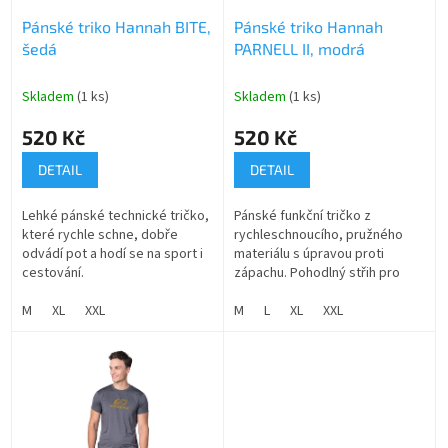
o
Pánské triko Hannah BITE,
Pánské triko Hannah
d
šedá
PARNELL II, modrá
u
k
t
Skladem
(1 ks)
Skladem
(1 ks)
ů
520 Kč
520 Kč
DETAIL
DETAIL
Lehké pánské technické tričko,
Pánské funkční tričko z
které rychle schne, dobře
rychleschnoucího, pružného
odvádí pot a hodí se na sport i
materiálu s úpravou proti
cestování.
zápachu. Pohodlný střih pro
sport i aktivní každodenní
M
XL
XXL
nošení.
M
L
XL
XXL