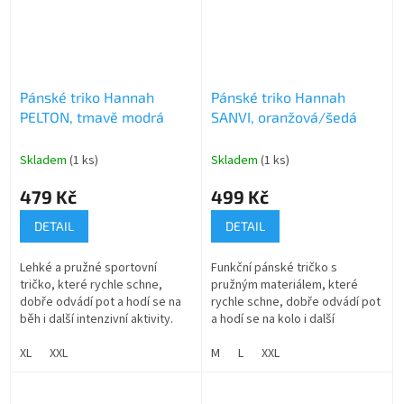
Pánské triko Hannah
Pánské triko Hannah
PELTON, tmavě modrá
SANVI, oranžová/šedá
Skladem
(1 ks)
Skladem
(1 ks)
479 Kč
499 Kč
DETAIL
DETAIL
Lehké a pružné sportovní
Funkční pánské tričko s
tričko, které rychle schne,
pružným materiálem, které
dobře odvádí pot a hodí se na
rychle schne, dobře odvádí pot
běh i další intenzivní aktivity.
a hodí se na kolo i další
sportovní aktivity.
XL
XXL
M
L
XXL