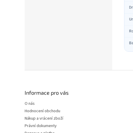
Dr
Um
R
B
Z
á
p
a
Informace pro vás
t
O nás
í
Hodnocení obchodu
Nákup a vrácení zboží
Právní dokumenty