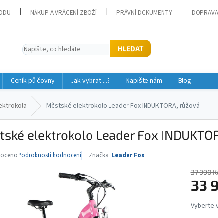
ODU
NÁKUP A VRÁCENÍ ZBOŽÍ
PRÁVNÍ DOKUMENTY
DOPRAVA
HLEDAT
Ceník půjčovny
Jak vybrat ...?
Napište nám
Blog
ektrokola
Městské elektrokolo Leader Fox INDUKTORA, růžová
tské elektrokolo Leader Fox INDUKTOR
noceno
Podrobnosti hodnocení
Značka:
Leader Fox
né
ní
37 990 K
u
33 
Měrná
cena: