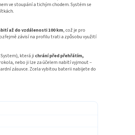
em ve stoupání a tichým chodem. Systém se
ítkách.
bití až do vzdálenosti
100 km
, což je pro
zřejmě závisí na profilu trati a způsobu využití
System), která ji
chrání před přehřátím,
rokola, nebo ji lze za účelem nabití vyjmout –
rdní zásuvce. Zcela vybitou baterii nabijete do