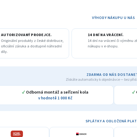
A
VÝHODY NÁKUPU U NÁS
AUTORIZOVANÝ PRODEJCE.
14 DNÍ NA VRÁCENÍ.
Originální produkty z české distribuce,
14 dní na vrácení či výměnu z
oficiální záruka a dostupné náhradní
nákupu v e-shopu.
díly.
ZDARMA OD NÁS DOSTANE
Získáte automaticky k objednávce — bez přid
✓
Odborná montáž a seřízení kola
✓
v hodnotě 1 000 Kč
SPLÁTKY A ODLOŽENÁ PLA