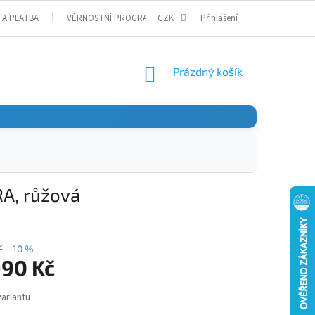
 A PLATBA
VĚRNOSTNÍ PROGRAM
CZK
Přihlášení
NÁKUPNÍ
Prázdný košík
KOŠÍK
A, růžová
č
–10 %
990 Kč