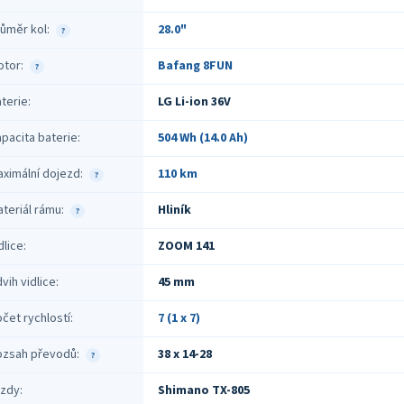
ůměr kol
:
28.0"
?
otor
:
Bafang 8FUN
?
terie
:
LG Li-ion 36V
pacita baterie
:
504 Wh (14.0 Ah)
ximální dojezd
:
110 km
?
teriál rámu
:
Hliník
?
dlice
:
ZOOM 141
vih vidlice
:
45 mm
čet rychlostí
:
7 (1 x 7)
ozsah převodů
:
38 x 14-28
?
rzdy
:
Shimano TX-805