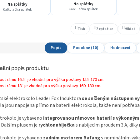
Na splátky
Na splátky
Kalkulačka splátek
J
Kalkulačka splátek
Tisk
Zeptat se
Hlídat
Popis
Podobné (10)
Hodnocení
ailní popis produktu
kost rámu 16.5" je vhodná pro výšku postavy 155-170 cm.
kost rámu 18" je vhodná pro výšku postavy 160-180 cm.
ské elektrokolo Leader Fox Induktora
se sníženým nástupem vy
la jsou napojena přímo na baterii elektrokola, takže není potřeba
trokolo je vybaveno
integrovanou rámovou baterií s výkonnými
 Dalším plusem je
rychlonabíječka
s nabíjecím proudem 3 A, díky n
trokolo je vybaveno
zadním motorem Bafang
s nominálním výk