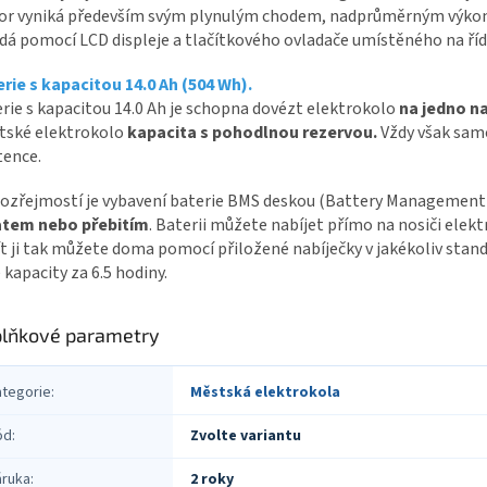
or vyniká především svým plynulým chodem, nadprůměrným výkon
dá pomocí LCD displeje a tlačítkového ovladače umístěného na říd
rie s kapacitou 14.0 Ah (504 Wh).
rie s kapacitou 14.0 Ah je schopna dovézt elektrokolo
na jedno na
tské elektrokolo
kapacita s pohodlnou rezervou.
Vždy však samo
tence.
zřejmostí je vybavení baterie BMS deskou (Battery Management 
atem nebo přebitím
. Baterii můžete nabíjet přímo na nosiči elekt
t ji tak můžete doma pomocí přiložené nabíječky v jakékoliv standa
 kapacity za 6.5 hodiny.
lňkové parametry
ategorie
:
Městská elektrokola
ód
:
Zvolte variantu
áruka
:
2 roky