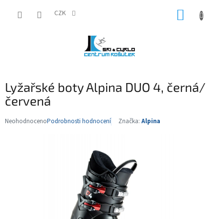
Přejít
NÁKUP
na
CZK
obsah
KOŠÍK
Lyžařské boty Alpina DUO 4, černá/
červená
Neohodnoceno
Podrobnosti hodnocení
Značka:
Alpina
Průměrné
hodnocení
produktu
je
0,0
z
5
hvězdiček.