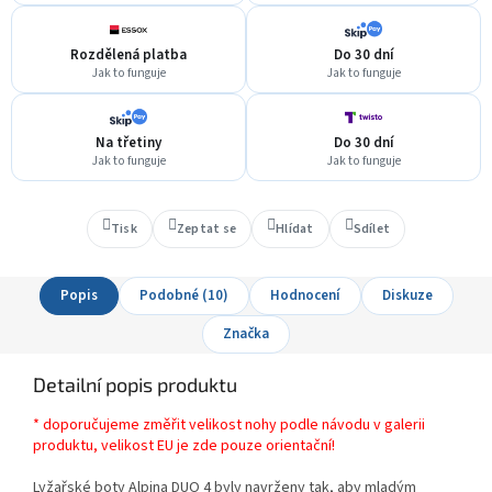
Rozdělená platba
Do 30 dní
Jak to funguje
Jak to funguje
Na třetiny
Do 30 dní
Jak to funguje
Jak to funguje
Tisk
Zeptat se
Hlídat
Sdílet
Popis
Podobné (10)
Hodnocení
Diskuze
Značka
Detailní popis produktu
* doporučujeme změřit velikost nohy podle návodu v galerii
produktu, velikost EU je zde pouze orientační!
Lyžařské boty Alpina DUO 4 byly navrženy tak, aby mladým