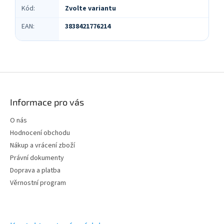
Kód
:
Zvolte variantu
EAN
:
3838421776214
Z
á
p
Informace pro vás
a
t
O nás
í
Hodnocení obchodu
Nákup a vrácení zboží
Právní dokumenty
Doprava a platba
Věrnostní program