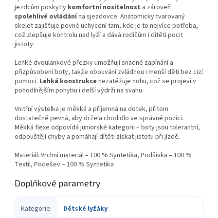
jezdcům poskytly
komfortní nositelnost
a zároveň
spolehlivé ovládání
na sjezdovce. Anatomicky tvarovaný
skelet zajišťuje pevné uchycení tam, kde je to nejvíce potřeba,
což zlepšuje kontrolu nad lyží a dává rodičům i dítěti pocit
jistoty.
Lehké dvoulankové přezky umožňují snadné zapínání a
přizpůsobení boty, takže obouvání zvládnou i menší děti bez cizí
pomoci.
Lehká konstrukce
nezatěžuje nohu, což se projeví v
pohodlnějším pohybu i delší výdrži na svahu.
Vnitřní výstelka je měkká a příjemná na dotek, přitom
dostatečně pevná, aby držela chodidlo ve správné pozici.
Měkká flexe odpovídá juniorské kategorii – boty jsou tolerantní,
odpouštějí chyby a pomáhají dítěti získat jistotu při jízdě.
Materiál: Vrchní materiál – 100 % Syntetika, Podšívka – 100 %
Textil, Podešev – 100 % Syntetika
Doplňkové parametry
Kategorie
:
Dětské lyžáky