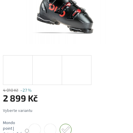
4 010 Kč
–27 %
2 899 Kč
Měrná
cena:
Mondo
point |