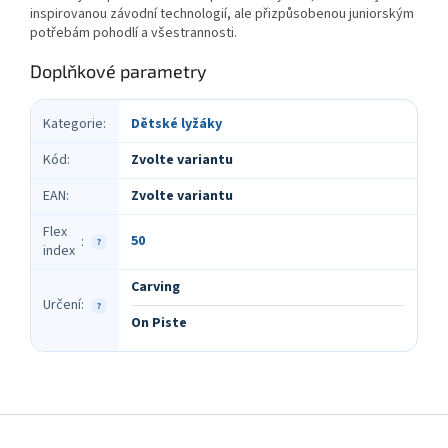
inspirovanou závodní technologií, ale přizpůsobenou juniorským
potřebám pohodlí a všestrannosti.
Doplňkové parametry
Kategorie
:
Dětské lyžáky
Kód
:
Zvolte variantu
EAN
:
Zvolte variantu
Flex
50
:
?
index
Carving
Určení
:
?
On Piste
Z
á