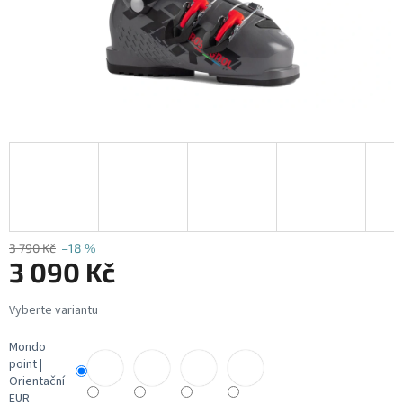
3 790 Kč
–18 %
3 090 Kč
Měrná
cena:
Mondo
point |
Orientační
EUR