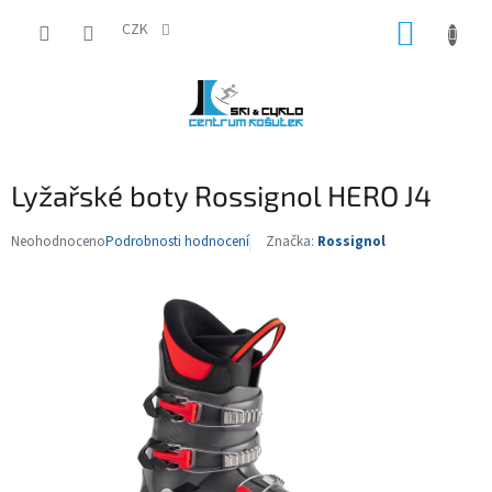
Přejít
NÁKUP
na
CZK
obsah
KOŠÍK
Lyžařské boty Rossignol HERO J4
Neohodnoceno
Podrobnosti hodnocení
Značka:
Rossignol
Průměrné
hodnocení
produktu
je
0,0
z
5
hvězdiček.