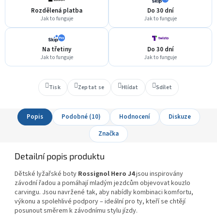
Rozdělená platba
Do 30 dní
Jak to funguje
Jak to funguje
Na třetiny
Do 30 dní
Jak to funguje
Jak to funguje
Tisk
Zeptat se
Hlídat
Sdílet
Popis
Podobné (10)
Hodnocení
Diskuze
Značka
Detailní popis produktu
Dětské lyžařské boty
Rossignol Hero J4
jsou inspirovány
závodní řadou a pomáhají mladým jezdcům objevovat kouzlo
carvingu. Jsou navržené tak, aby nabídly kombinaci komfortu,
výkonu a spolehlivé podpory – ideální pro ty, kteří se chtějí
posunout směrem k závodnímu stylu jízdy.