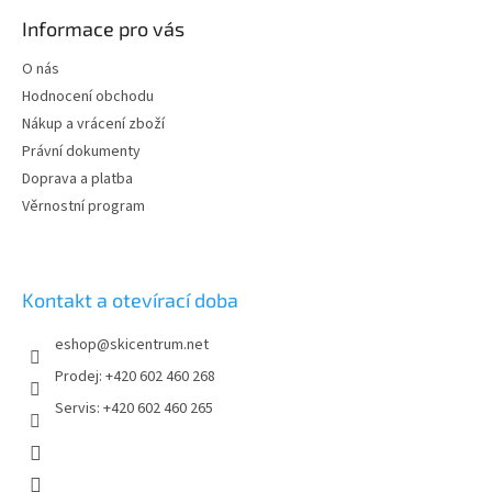
p
Informace pro vás
a
t
O nás
í
Hodnocení obchodu
Nákup a vrácení zboží
Právní dokumenty
Doprava a platba
Věrnostní program
Kontakt a otevírací doba
eshop
@
skicentrum.net
Prodej: +420 602 460 268
Servis: +420 602 460 265