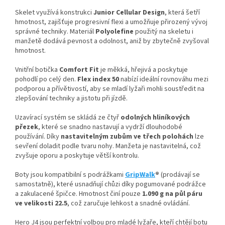
Skelet využívá konstrukci
Junior Cellular Design
, která šetří
hmotnost, zajišťuje progresivní flexi a umožňuje přirozený vývoj
správné techniky. Materiál
Polyolefine
použitý na skeletu i
manžetě dodává pevnost a odolnost, aniž by zbytečně zvyšoval
hmotnost.
Vnitřní botička
Comfort Fit
je měkká, hřejivá a poskytuje
pohodlí po celý den.
Flex index 50
nabízí ideální rovnováhu mezi
podporou a přívětivostí, aby se mladí lyžaři mohli soustředit na
zlepšování techniky a jistotu při jízdě.
Uzavírací systém se skládá ze čtyř
odolných hliníkových
přezek
, které se snadno nastavují a vydrží dlouhodobé
používání. Díky
nastavitelným zubům ve třech polohách
lze
sevření doladit podle tvaru nohy. Manžeta je nastavitelná, což
zvyšuje oporu a poskytuje větší kontrolu.
Boty jsou kompatibilní s podrážkami
GripWalk
®
(prodávají se
samostatně), které usnadňují chůzi díky pogumované podrážce
a zakulacené špičce. Hmotnost činí pouze
1.090 g na půl páru
ve velikosti 22.5
, což zaručuje lehkost a snadné ovládání.
Hero J4 jsou perfektní volbou pro mladé lyžaře, kteří chtějí botu