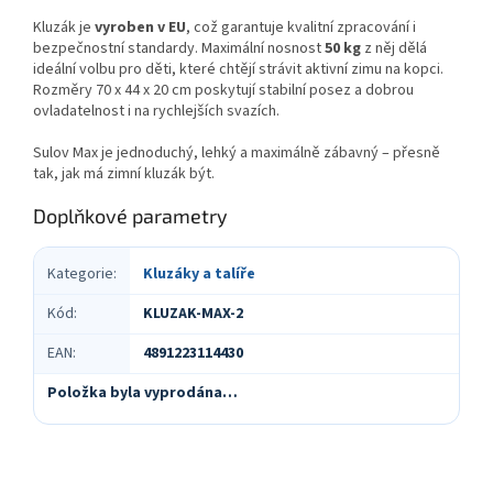
Kluzák je
vyroben v EU
, což garantuje kvalitní zpracování i
bezpečnostní standardy. Maximální nosnost
50 kg
z něj dělá
ideální volbu pro děti, které chtějí strávit aktivní zimu na kopci.
Rozměry 70 x 44 x 20 cm poskytují stabilní posez a dobrou
ovladatelnost i na rychlejších svazích.
Sulov Max je jednoduchý, lehký a maximálně zábavný – přesně
tak, jak má zimní kluzák být.
Doplňkové parametry
Kategorie
:
Kluzáky a talíře
Kód
:
KLUZAK-MAX-2
EAN
:
4891223114430
Položka byla vyprodána…