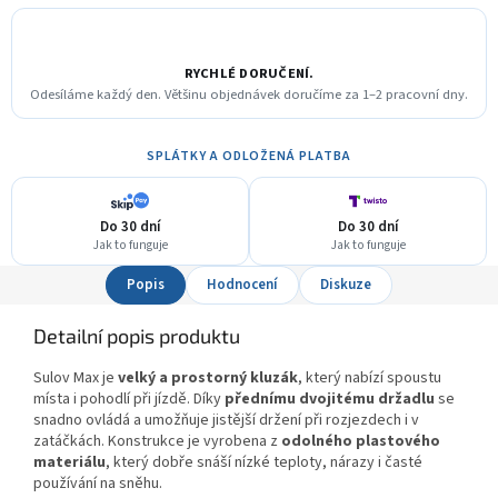
RYCHLÉ DORUČENÍ.
Odesíláme každý den. Většinu objednávek doručíme za 1–2 pracovní dny.
SPLÁTKY A ODLOŽENÁ PLATBA
Do 30 dní
Do 30 dní
Jak to funguje
Jak to funguje
Popis
Hodnocení
Diskuze
Detailní popis produktu
Sulov Max je
velký a prostorný kluzák
, který nabízí spoustu
místa i pohodlí při jízdě. Díky
přednímu dvojitému držadlu
se
snadno ovládá a umožňuje jistější držení při rozjezdech i v
zatáčkách. Konstrukce je vyrobena z
odolného plastového
materiálu
, který dobře snáší nízké teploty, nárazy i časté
používání na sněhu.