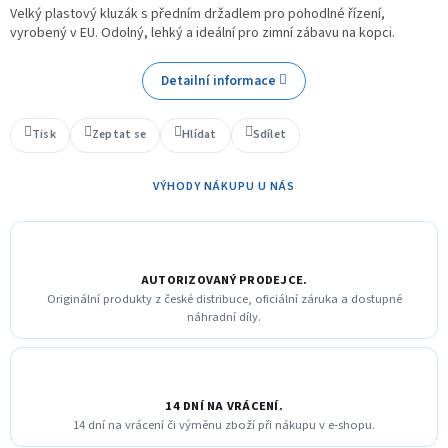
Velký plastový kluzák s předním držadlem pro pohodlné řízení,
vyrobený v EU. Odolný, lehký a ideální pro zimní zábavu na kopci.
Detailní informace
Tisk
Zeptat se
Hlídat
Sdílet
VÝHODY NÁKUPU U NÁS
AUTORIZOVANÝ PRODEJCE.
Originální produkty z české distribuce, oficiální záruka a dostupné
náhradní díly.
14 DNÍ NA VRÁCENÍ.
14 dní na vrácení či výměnu zboží při nákupu v e-shopu.