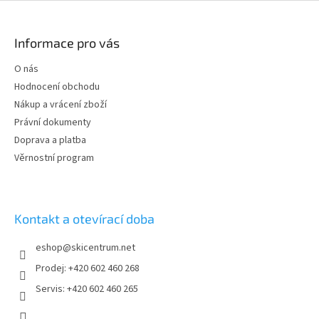
Z
á
p
Informace pro vás
a
t
O nás
í
Hodnocení obchodu
Nákup a vrácení zboží
Právní dokumenty
Doprava a platba
Věrnostní program
Kontakt a otevírací doba
eshop
@
skicentrum.net
Prodej: +420 602 460 268
Servis: +420 602 460 265