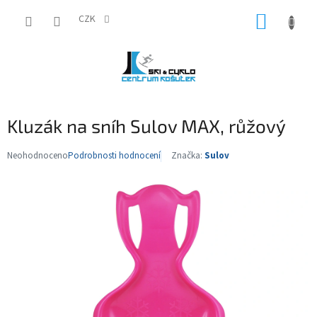
Přejít
NÁKUP
na
CZK
obsah
KOŠÍK
Kluzák na sníh Sulov MAX, růžový
Neohodnoceno
Podrobnosti hodnocení
Značka:
Sulov
Průměrné
hodnocení
produktu
je
0,0
z
5
hvězdiček.