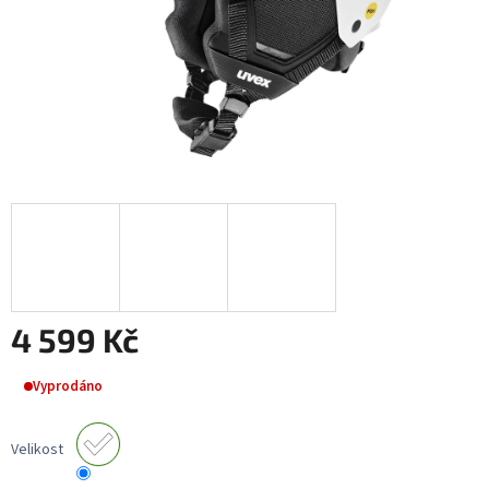
4 599 Kč
Měrná
Vyprodáno
cena:
Velikost