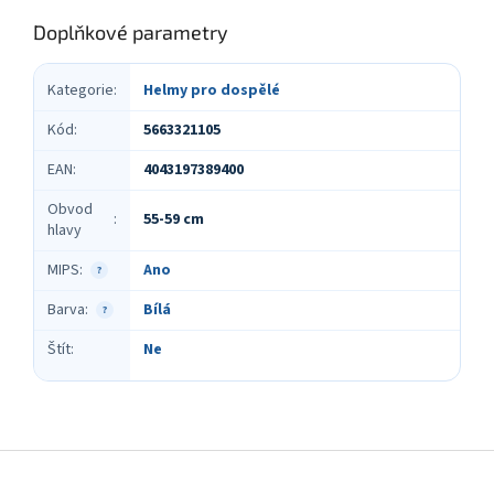
Doplňkové parametry
Kategorie
:
Helmy pro dospělé
Kód
:
5663321105
EAN
:
4043197389400
Obvod
55-59 cm
:
hlavy
MIPS
:
Ano
?
Barva
:
Bílá
?
Štít
:
Ne
Z
á