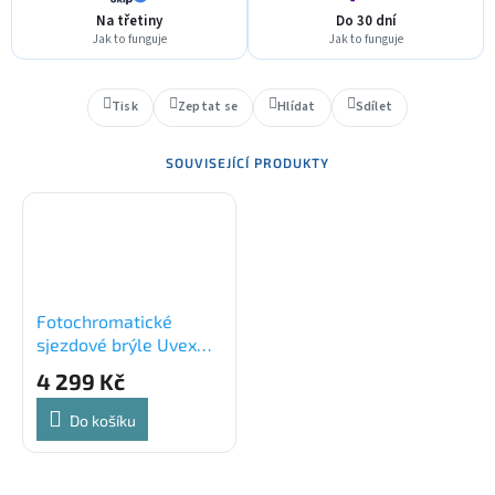
Na třetiny
Do 30 dní
Jak to funguje
Jak to funguje
Tisk
Zeptat se
Hlídat
Sdílet
SOUVISEJÍCÍ PRODUKTY
Fotochromatické
sjezdové brýle Uvex
VICTORIOUS PRO V,
4 299 Kč
bílá
Do košíku