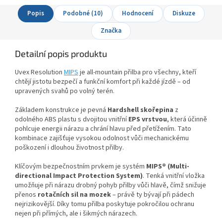
Popis
Podobné (10)
Hodnocení
Diskuze
Značka
Detailní popis produktu
Uvex Resolution
MIPS
je all-mountain přilba pro všechny, kteří
chtějí jistotu bezpečí a funkční komfort při každé jízdě – od
upravených svahů po volný terén.
Základem konstrukce je pevná
Hardshell skořepina
z
odolného ABS plastu s dvojitou vnitřní
EPS vrstvou
, která účinně
pohlcuje energii nárazu a chrání hlavu před přetížením. Tato
kombinace zajišťuje vysokou odolnost vůči mechanickému
poškození i dlouhou životnost přilby.
Klíčovým bezpečnostním prvkem je systém
MIPS® (Multi-
directional Impact Protection System)
. Tenká vnitřní vložka
umožňuje při nárazu drobný pohyb přilby vůči hlavě, čímž snižuje
přenos
rotačních sil na mozek
– právě ty bývají při pádech
nejrizikovější. Díky tomu přilba poskytuje pokročilou ochranu
nejen při přímých, ale i šikmých nárazech.