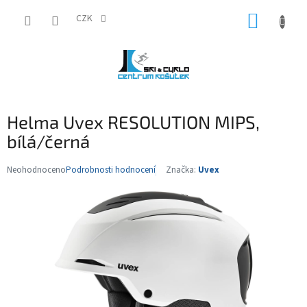
Přejít
NÁKUP
na
CZK
obsah
KOŠÍK
Helma Uvex RESOLUTION MIPS,
bílá/černá
Neohodnoceno
Podrobnosti hodnocení
Značka:
Uvex
Průměrné
hodnocení
produktu
je
0,0
z
5
hvězdiček.