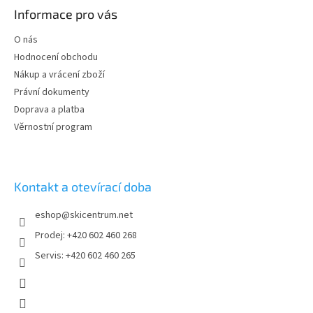
p
Informace pro vás
a
t
O nás
í
Hodnocení obchodu
Nákup a vrácení zboží
Právní dokumenty
Doprava a platba
Věrnostní program
Kontakt a otevírací doba
eshop
@
skicentrum.net
Prodej: +420 602 460 268
Servis: +420 602 460 265