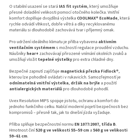
O stabilní usazení se stará
IAS fit systém
, který umožňuje
přesné doladění velikosti pomocí otočného kolečka. Vnitřní
komfort doplňuje dvojdílná výstelka
COOLMAX® EcoMade
, která
rychle odvádí vlhkost, dobře větrá a díky recyklovanému
materiálu si dlouhodobě zachovává tvar i příjemný omak.
Pro udržení ideálního klimatu je přilba vybavena
aktivním
ventilačním systémem
s možností regulace proudění vzduchu.
Náušníky
hear+
zachovávají přirozené vnímání okolních zvuků a
umožňují vložit
tepelné výstelky
pro extra chladné dny.
Bezpečné zapnutí zajišťuje
magnetická přezka Fidlock®
,
kterou lze pohodlně ovládat i v rukavicích. Samozřejmostí je
odnímatelná vnitřní výstelka
,
držák na brýle
a použití
antialergických materiálů
pro dlouhodobé pohodlí.
Uvex Resolution MIPS spojuje jistotu, ochranu a komfort do
jednoho funkčního celku. Nabízí moderní pojetí bezpečnosti bez
kompromisů – přesně tak, jak to dnešní jízda vyžaduje.
Přilba splňuje bezpečnostní normu
EN 1077:2007, třída B
.
Hmotnost činí
520 g ve velikosti 55–59 cm
a
560 g ve velikosti
59–61 cm
.