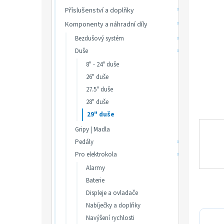
p
hvězdič
Příslušenství a doplňky
a
n
Komponenty a náhradní díly
e
Bezdušový systém
l
Duše
8" - 24" duše
26" duše
27.5" duše
28" duše
29" duše
Gripy | Madla
Pedály
Pro elektrokola
Alarmy
Baterie
Displeje a ovladače
Nabíječky a doplňky
Navýšení rychlosti