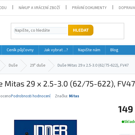
ODU
NÁKUP A VRÁCENÍ ZBOŽÍ
PRÁVNÍ DOKUMENTY
DOPRAVA
HLEDAT
Ceník půjčovny
Jak vybrat ...?
Napište nám
Blog
Duše
29" duše
Duše Mitas 29 x 2.5-3.0 (62/75-622), FV47
 Mitas 29 x 2.5-3.0 (62/75-622), FV47
noceno
Podrobnosti hodnocení
Značka:
Mitas
né
ní
149
u
Měrná
Sklad
cena: