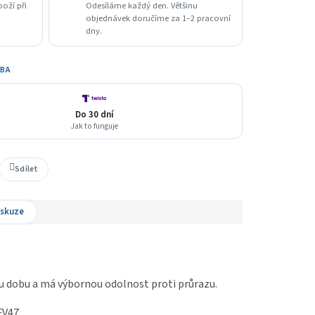
boží při
Odesíláme každý den. Většinu
objednávek doručíme za 1–2 pracovní
dny.
TBA
Do 30 dní
Jak to funguje
Sdílet
iskuze
ou dobu a má výbornou odolnost proti průrazu.
FV47