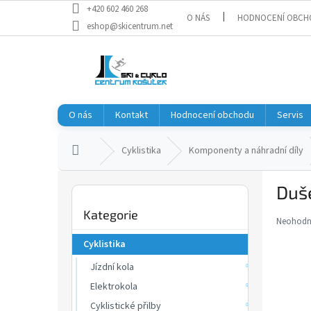
Přejít
+420 602 460 268
O NÁS
HODNOCENÍ OBCH
na
eshop@skicentrum.net
obsah
O nás
Kontakt
Hodnocení obchodu
Servis
Domů
Cyklistika
Komponenty a náhradní díly
P
Duše
o
Přeskočit
s
Kategorie
kategorie
t
Neohod
Průměr
r
hodnoce
Cyklistika
a
produkt
je
Jízdní kola
n
0,0
n
Elektrokola
z
í
Cyklistické přilby
5