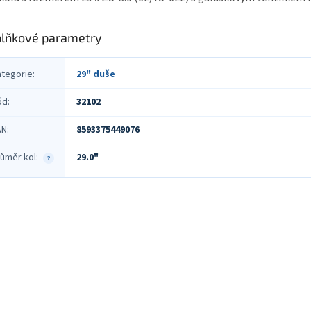
lňkové parametry
ategorie
:
29" duše
ód
:
32102
AN
:
8593375449076
ůměr kol
:
29.0"
?