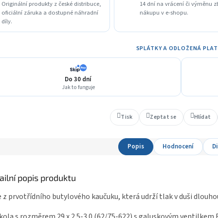
Originální produkty z české distribuce,
14 dní na vrácení či výměnu z
oficiální záruka a dostupné náhradní
nákupu v e-shopu.
díly.
SPLÁTKY A ODLOŽENÁ PLA
Do 30 dní
Jak to funguje
Tisk
Zeptat se
Hlídat
Popis
Hodnocení
D
ailní popis produktu
 z prvotřídního butylového kaučuku, která udrží tlak v duši dlouh
kola s rozměrem 29 x 2.5-3.0 (62/75-622) s galuskovým ventilkem 