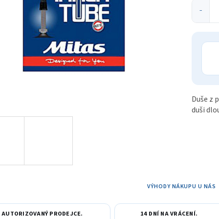
ek.
−
Duše z p
duši dlo
VÝHODY NÁKUPU U NÁS
AUTORIZOVANÝ PRODEJCE.
14 DNÍ NA VRÁCENÍ.