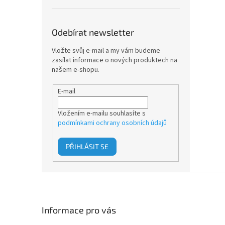
Odebírat newsletter
Vložte svůj e-mail a my vám budeme
zasílat informace o nových produktech na
našem e-shopu.
E-mail
Vložením e-mailu souhlasíte s
podmínkami ochrany osobních údajů
PŘIHLÁSIT SE
Z
á
p
a
Informace pro vás
t