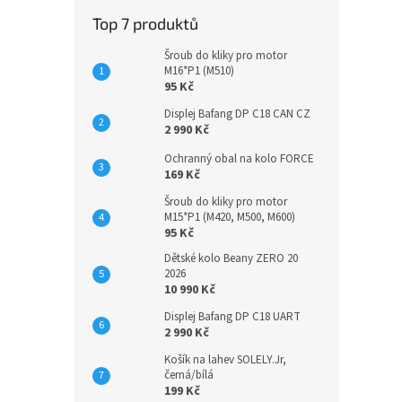
Top 7 produktů
Šroub do kliky pro motor
M16*P1 (M510)
95 Kč
Displej Bafang DP C18 CAN CZ
2 990 Kč
Ochranný obal na kolo FORCE
169 Kč
Šroub do kliky pro motor
M15*P1 (M420, M500, M600)
95 Kč
Dětské kolo Beany ZERO 20
2026
10 990 Kč
Displej Bafang DP C18 UART
2 990 Kč
Košík na lahev SOLELY.Jr,
černá/bílá
199 Kč