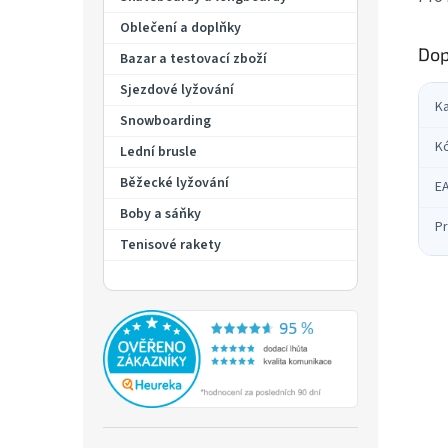
Oblečení a doplňky
Dop
Bazar a testovací zboží
Sjezdové lyžování
K
Snowboarding
K
Lední brusle
Běžecké lyžování
E
Boby a sáňky
Pr
Tenisové rakety