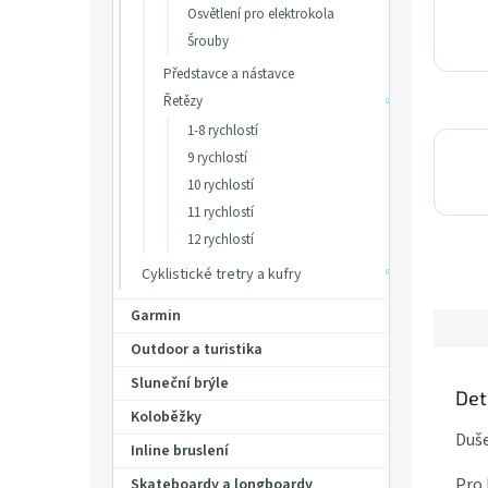
Osvětlení pro elektrokola
Šrouby
Představce a nástavce
Řetězy
1-8 rychlostí
9 rychlostí
10 rychlostí
11 rychlostí
12 rychlostí
Cyklistické tretry a kufry
Garmin
Outdoor a turistika
Sluneční brýle
Det
Koloběžky
Duše
Inline bruslení
Pro 
Skateboardy a longboardy