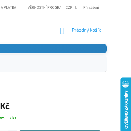
 A PLATBA
VĚRNOSTNÍ PROGRAM
CZK
Přihlášení
NÁKUPNÍ
Prázdný košík
KOŠÍK
 Kč
em
2 ks