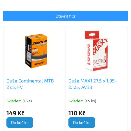
z
e
n
Otevřít filtr
í
p
V
r
ý
o
p
d
i
u
s
k
p
t
r
ů
o
Duše Continental MTB
Duše MAX1 27.5 x 1.95-
d
27.5, FV
2.125, AV33
u
k
t
Skladem
(1 ks)
Skladem
(>5 ks)
ů
149 Kč
110 Kč
Do košíku
Do košíku