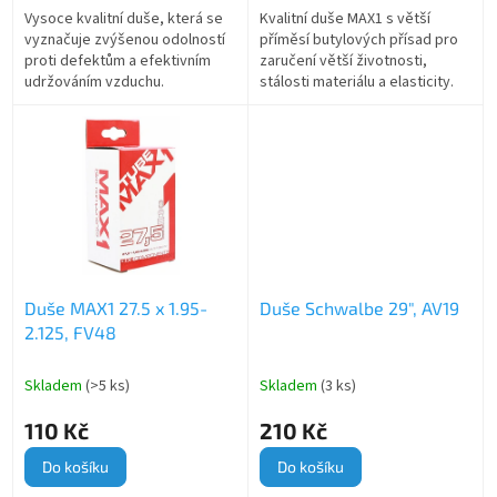
Vysoce kvalitní duše, která se
Kvalitní duše MAX1 s větší
vyznačuje zvýšenou odolností
příměsí butylových přísad pro
proti defektům a efektivním
zaručení větší životnosti,
udržováním vzduchu.
stálosti materiálu a elasticity.
Duše MAX1 27.5 x 1.95-
Duše Schwalbe 29", AV19
2.125, FV48
Skladem
(>5 ks)
Skladem
(3 ks)
110 Kč
210 Kč
Do košíku
Do košíku