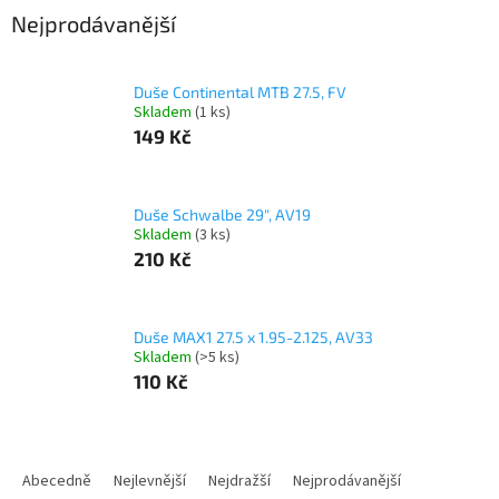
Nejprodávanější
Duše Continental MTB 27.5, FV
Skladem
(1 ks)
149 Kč
Duše Schwalbe 29", AV19
Skladem
(3 ks)
210 Kč
Duše MAX1 27.5 x 1.95-2.125, AV33
Skladem
(>5 ks)
110 Kč
Ř
a
Abecedně
Nejlevnější
Nejdražší
Nejprodávanější