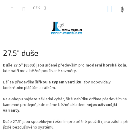
Přejít
NÁKUP
na
CZK
obsah
KOŠÍK
27.5" duše
Duše 27.5” (650B)
jsou určené především pro
moderní horská kola
,
kde patří mezi běžně používané rozměry.
Liší se především
šířkou a typem ventilku
, aby odpovídaly
konkrétním plášťům a ráfkům.
Na e-shopu najdete základní výběr, širší nabídku držíme především na
kamenné prodejně, kde máme běžně skladem
nejpoužívanější
varianty
.
Duše 27.5” jsou spolehlivým řešením pro běžné použití i jako záloha při
jízdě bezdušového systému.