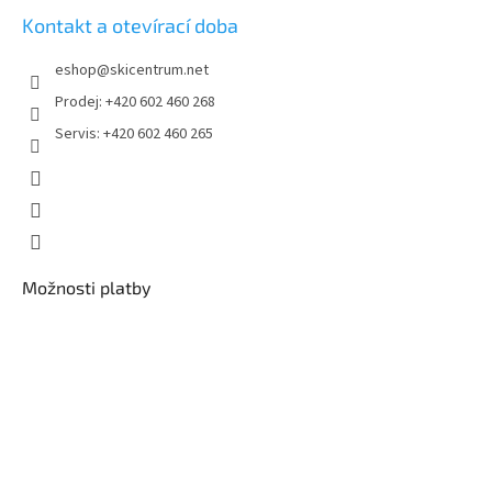
s
Kontakt a otevírací doba
u
eshop
@
skicentrum.net
Prodej: +420 602 460 268
Servis: +420 602 460 265
Možnosti platby