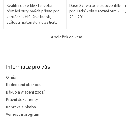
Kvalitní duše MAX1 s větší
Duše Schwalbe s autoventilkem
příměsí butylových přísad pro
pro jízdní kola s rozměrem 27.5,
zaručení větší životnosti,
28 a 29".
stálosti materiálu a elasticity.
4
položek celkem
O
v
l
Z
á
á
d
p
Informace pro vás
a
a
c
t
O nás
í
í
p
Hodnocení obchodu
r
Nákup a vrácení zboží
v
Právní dokumenty
k
y
Doprava a platba
v
Věrnostní program
ý
p
i