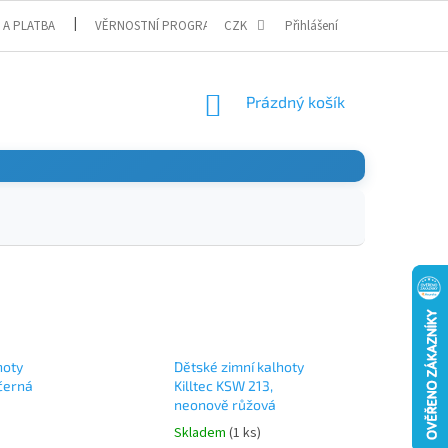
 A PLATBA
VĚRNOSTNÍ PROGRAM
CZK
Přihlášení
NÁKUPNÍ
Prázdný košík
KOŠÍK
hoty
Dětské zimní kalhoty
 černá
Killtec KSW 213,
neonově růžová
Skladem
(1 ks)