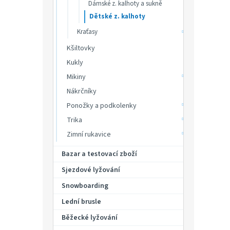
Dámské z. kalhoty a sukně
ů
Dětské z. kalhoty
Kraťasy
1 59
Kšiltovky
Kukly
Dětsk
sloup
Mikiny
Nákrčníky
Ponožky a podkolenky
128
Trika
Zimní rukavice
Bazar a testovací zboží
Sjezdové lyžování
Snowboarding
Lední brusle
Běžecké lyžování