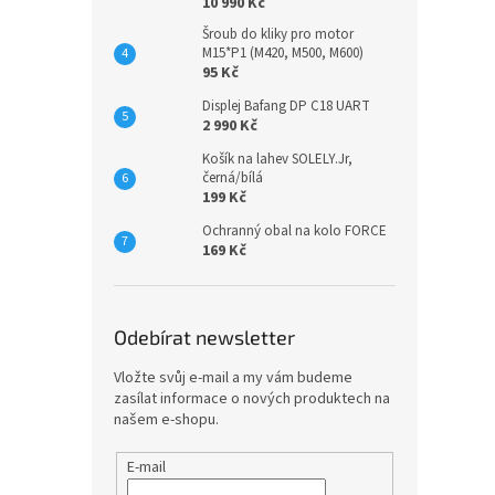
10 990 Kč
Šroub do kliky pro motor
M15*P1 (M420, M500, M600)
Dětsk
95 Kč
77, 
Displej Bafang DP C18 UART
2 990 Kč
Košík na lahev SOLELY.Jr,
černá/bílá
1 69
199 Kč
Ochranný obal na kolo FORCE
Dětsk
169 Kč
sloup
116
Odebírat newsletter
Vložte svůj e-mail a my vám budeme
zasílat informace o nových produktech na
našem e-shopu.
E-mail