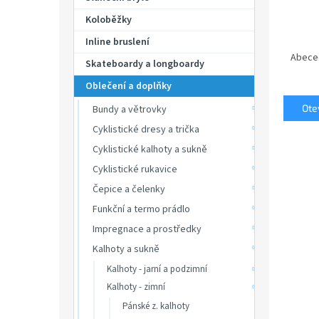
p
a
Koloběžky
n
Ř
Inline bruslení
e
a
Abece
Skateboardy a longboardy
l
z
Oblečení a doplňky
e
n
Otev
Bundy a větrovky
í
Cyklistické dresy a trička
p
V
r
Cyklistické kalhoty a sukně
ý
o
Cyklistické rukavice
p
d
i
Čepice a čelenky
u
s
Funkční a termo prádlo
k
p
t
Impregnace a prostředky
r
ů
Kalhoty a sukně
o
d
Kalhoty - jarní a podzimní
u
Kalhoty - zimní
Dětsk
k
Pánské z. kalhoty
GAND
t