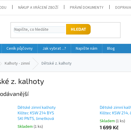
ODU
NÁKUP A VRÁCENÍ ZBOŽÍ
PRÁVNÍ DOKUMENTY
DOPRAVA
HLEDAT
Ceník půjčovny
Jak vybrat ...?
Napište nám
Blog
Kalhoty - zimní
Dětské z. kalhoty
ké z. kalhoty
odávanější
Dětské zimní kalhoty
Dětské zimní kal
Killtec KSW 214 BYS
Killtec KSW 214,
SKI PNTS, limetková
Skladem
(1 ks)
Skladem
(1 ks)
1 699 Kč