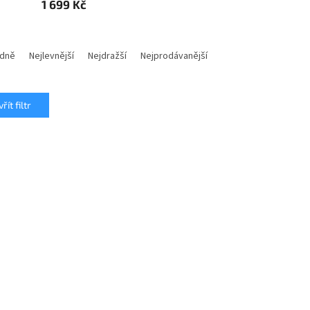
1 699 Kč
dně
Nejlevnější
Nejdražší
Nejprodávanější
řít filtr
é zimní kalhoty Killtec
Dětské zimní kalhoty Killte
ARA Jr, neonově korálová
195, oranžová