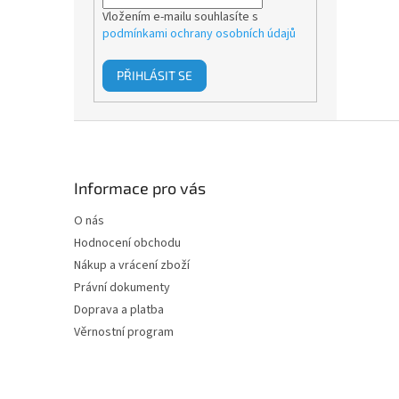
Vložením e-mailu souhlasíte s
podmínkami ochrany osobních údajů
PŘIHLÁSIT SE
Z
á
p
a
Informace pro vás
t
O nás
í
Hodnocení obchodu
Nákup a vrácení zboží
Právní dokumenty
Doprava a platba
Věrnostní program