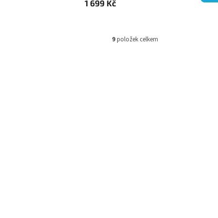
1 699 Kč
9
položek celkem
c KSW
Dětské zimní kalhoty Killtec KSW
198, tmavě malinová