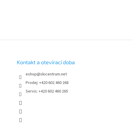
í
p
r
v
k
y
v
ý
p
i
s
Kontakt a otevírací doba
u
eshop
@
skicentrum.net
Prodej: +420 602 460 268
Servis: +420 602 460 265