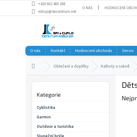
Přejít
+420 602 460 268
O NÁS
HODNOCENÍ OBCH
na
eshop@skicentrum.net
obsah
O nás
Kontakt
Hodnocení obchodu
Servis
Domů
Oblečení a doplňky
Kalhoty a sukně
P
Děts
o
Přeskočit
s
Kategorie
kategorie
Nejpr
t
r
Cyklistika
a
Garmin
n
n
Outdoor a turistika
í
Sluneční brýle