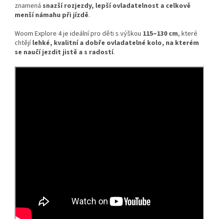
znamená
snazší rozjezdy, lepší ovladatelnost a celkově
menší námahu při jízdě
.
Woom Explore 4 je ideální pro děti s výškou
115–130 cm
, které
chtějí
lehké, kvalitní a dobře ovladatelné kolo, na kterém
se naučí jezdit jistě a s radostí
.