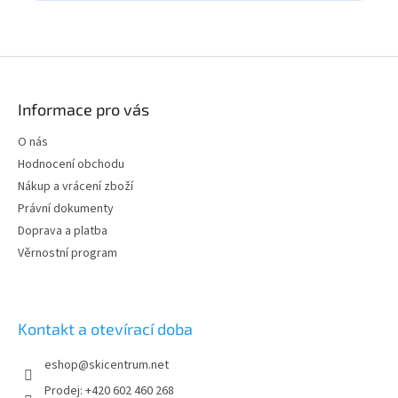
Z
á
p
Informace pro vás
a
t
O nás
í
Hodnocení obchodu
Nákup a vrácení zboží
Právní dokumenty
Doprava a platba
Věrnostní program
Kontakt a otevírací doba
eshop
@
skicentrum.net
Prodej: +420 602 460 268