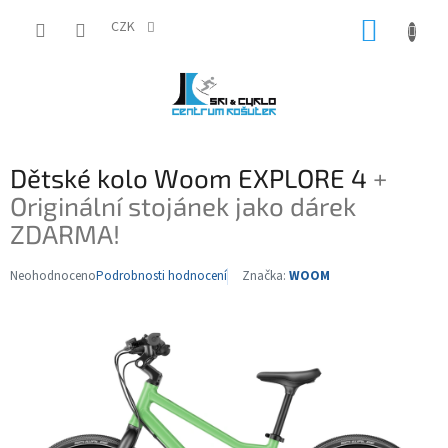
Přejít
NÁKUP
na
CZK
obsah
KOŠÍK
Dětské kolo Woom EXPLORE 4
+
Originální stojánek jako dárek
ZDARMA!
Neohodnoceno
Podrobnosti hodnocení
Značka:
WOOM
Průměrné
hodnocení
produktu
je
0,0
z
5
hvězdiček.