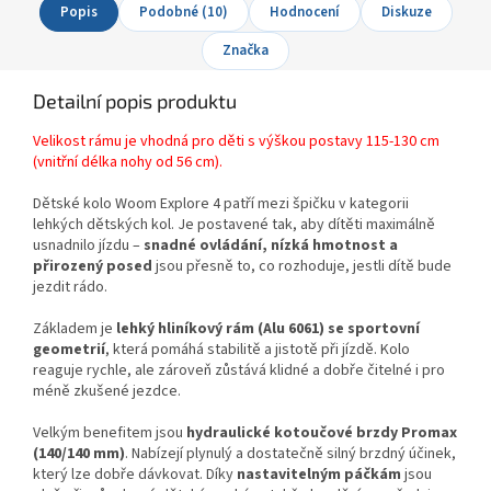
Popis
Podobné (10)
Hodnocení
Diskuze
Značka
Detailní popis produktu
Velikost rámu je vhodná pro děti s výškou postavy 115-130 cm
(vnitřní délka nohy od 56 cm).
Dětské kolo Woom Explore 4 patří mezi špičku v kategorii
lehkých dětských kol. Je postavené tak, aby dítěti maximálně
usnadnilo jízdu –
snadné ovládání, nízká hmotnost a
přirozený posed
jsou přesně to, co rozhoduje, jestli dítě bude
jezdit rádo.
Základem je
lehký hliníkový rám (Alu 6061) se sportovní
geometrií
, která pomáhá stabilitě a jistotě při jízdě. Kolo
reaguje rychle, ale zároveň zůstává klidné a dobře čitelné i pro
méně zkušené jezdce.
Velkým benefitem jsou
hydraulické kotoučové brzdy Promax
(140/140 mm)
. Nabízejí plynulý a dostatečně silný brzdný účinek,
který lze dobře dávkovat. Díky
nastavitelným páčkám
jsou