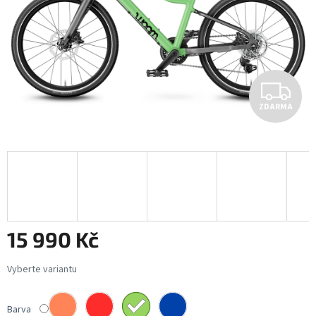
Z
ZDARMA
D
A
R
M
A
15 990 Kč
Měrná
cena:
Barva