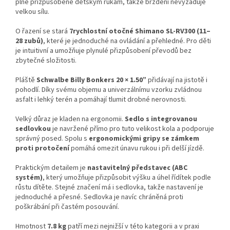
plně přizpůsobené dětským rukám, takže brzdění nevyžaduje
velkou sílu.
O řazení se stará
7rychlostní otočné Shimano SL-RV300 (11–
28 zubů)
, které je jednoduché na ovládání a přehledné. Pro děti
je intuitivní a umožňuje plynulé přizpůsobení převodů bez
zbytečné složitosti.
Pláště
Schwalbe Billy Bonkers 20 × 1.50”
přidávají na jistotě i
pohodlí. Díky svému objemu a univerzálnímu vzorku zvládnou
asfalt i lehký terén a pomáhají tlumit drobné nerovnosti.
Velký důraz je kladen na ergonomii.
Sedlo s integrovanou
sedlovkou
je navržené přímo pro tuto velikost kola a podporuje
správný posed. Spolu s
ergonomickými gripy se zámkem
proti protočení
pomáhá omezit únavu rukou i při delší jízdě.
Praktickým detailem je
nastavitelný představec (ABC
systém)
, který umožňuje přizpůsobit výšku a úhel řídítek podle
růstu dítěte. Stejné značení má i sedlovka, takže nastavení je
jednoduché a přesné. Sedlovka je navíc chráněná proti
poškrábání při častém posouvání.
Hmotnost
7.8 kg
patří mezi nejnižší v této kategorii a v praxi