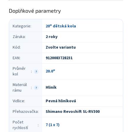
Doplňkové parametry
Kategorie
:
20" dětská kola
Záruka
:
2 roky
Kód
:
Zvolte variantu
EAN
:
9120083728231
Průměr
20.0"
:
?
kol
Materiál
Hliník
:
?
rámu
Vidlice
:
Pevná hliníková
Přehazovačka
:
Shimano Revoshift SL-RV300
Počet
7 (1 x 7)
:
rychlostí