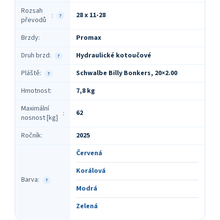
Rozsah
28 x 11-28
:
?
převodů
Brzdy
:
Promax
Druh brzd
:
Hydraulické kotoučové
?
Pláště
:
Schwalbe Billy Bonkers, 20×2.00
?
Hmotnost
:
7,8 kg
Maximální
62
:
nosnost [kg]
Ročník
:
2025
Červená
Korálová
Barva
:
?
Modrá
Zelená