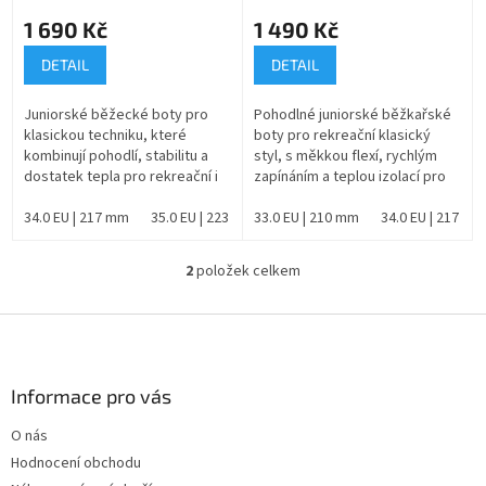
ů
1 690 Kč
1 490 Kč
DETAIL
DETAIL
Juniorské běžecké boty pro
Pohodlné juniorské běžkařské
klasickou techniku, které
boty pro rekreační klasický
kombinují pohodlí, stabilitu a
styl, s měkkou flexí, rychlým
dostatek tepla pro rekreační i
zapínáním a teplou izolací pro
sportovní jízdu.
bezstarostné zimní vyjížďky.
34.0 EU | 217 mm
35.0 EU | 223 mm
33.0 EU | 210 mm
36.0 EU | 230 mm
34.0 EU | 217 mm
2
položek celkem
O
v
l
Z
á
á
d
p
a
a
Informace pro vás
c
t
í
O nás
í
p
Hodnocení obchodu
r
v