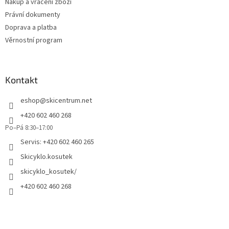
Nákup a vrácení zboží
k
Právní dokumenty
y
Doprava a platba
v
ý
Věrnostní program
p
i
s
u
Kontakt
eshop
@
skicentrum.net
+420 602 460 268
Po–Pá 8:30–17:00
Servis: +420 602 460 265
Skicyklo.kosutek
skicyklo_kosutek/
+420 602 460 268