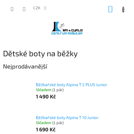
Přejít
NÁKUP
na
CZK
obsah
KOŠÍK
Dětské boty na běžky
Nejprodávanější
Běžkařské boty Alpina T 5 PLUS Junior
Skladem
(1 pár)
1 490 Kč
Běžkařské boty Alpina T 10 Junior
Skladem
(1 pár)
1 690 Kč