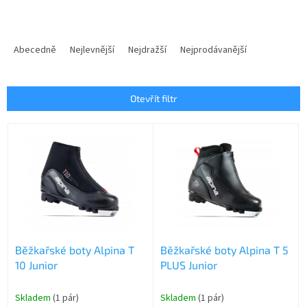
Ř
a
Abecedně
Nejlevnější
Nejdražší
Nejprodávanější
z
e
n
Otevřít filtr
í
p
V
r
ý
o
p
d
i
u
s
k
p
t
r
ů
o
Běžkařské boty Alpina T
Běžkařské boty Alpina T 5
d
10 Junior
PLUS Junior
u
k
t
Skladem
(1 pár)
Skladem
(1 pár)