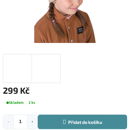
299 Kč
Měrná
Skladem
2 ks
cena:
Přidat do košíku
−
+