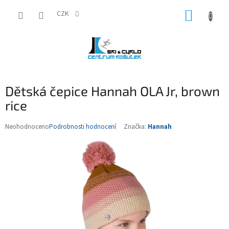
Přejít
NÁKUP
na
CZK
obsah
KOŠÍK
Dětská čepice Hannah OLA Jr, brown
rice
Neohodnoceno
Podrobnosti hodnocení
Značka:
Hannah
Průměrné
hodnocení
produktu
je
0,0
z
5
hvězdiček.