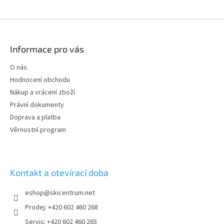
Z
á
p
Informace pro vás
a
t
O nás
í
Hodnocení obchodu
Nákup a vrácení zboží
Právní dokumenty
Doprava a platba
Věrnostní program
Kontakt a otevírací doba
eshop
@
skicentrum.net
Prodej: +420 602 460 268
Servis: +420 602 460 265