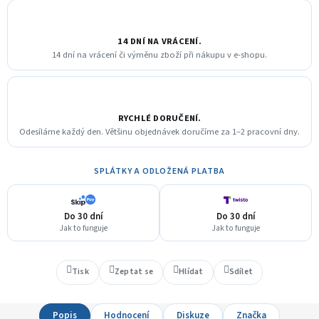
14 DNÍ NA VRÁCENÍ.
14 dní na vrácení či výměnu zboží při nákupu v e-shopu.
RYCHLÉ DORUČENÍ.
Odesíláme každý den. Většinu objednávek doručíme za 1–2 pracovní dny.
SPLÁTKY A ODLOŽENÁ PLATBA
Do 30 dní
Do 30 dní
Jak to funguje
Jak to funguje
Tisk
Zeptat se
Hlídat
Sdílet
Popis
Hodnocení
Diskuze
Značka