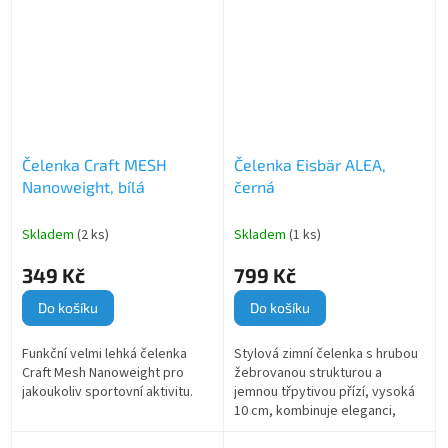
Čelenka Craft MESH
Čelenka Eisbär ALEA,
Nanoweight, bílá
černá
Skladem
(2 ks)
Skladem
(1 ks)
349 Kč
799 Kč
Do košíku
Do košíku
Funkční velmi lehká čelenka
Stylová zimní čelenka s hrubou
Craft Mesh Nanoweight pro
žebrovanou strukturou a
jakoukoliv sportovní aktivitu.
jemnou třpytivou přízí, vysoká
10 cm, kombinuje eleganci,
pohodlí a spolehlivou ochranu