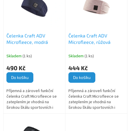
d
i
u
s
k
p
t
r
ů
o
Čelenka Craft ADV
Čelenka Craft ADV
d
Microfleece, modrá
Microfleece, růžová
u
k
t
Skladem
(1 ks)
Skladem
(1 ks)
ů
490 Kč
444 Kč
Do košíku
Do košíku
Příjemná a zároveň funkční
Příjemná a zároveň funkční
čelenka Craft Microfleece se
čelenka Craft Microfleece se
zateplením je vhodná na
zateplením je vhodná na
širokou škálu sportovních i
širokou škálu sportovních i
volnočasových aktivit v
volnočasových aktivit v
chladnějším počasí.
chladnějším počasí.