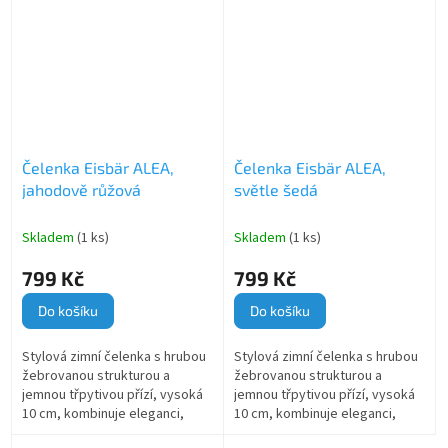
proti chladu.
Čelenka Eisbär ALEA,
Čelenka Eisbär ALEA,
jahodově růžová
světle šedá
Skladem
(1 ks)
Skladem
(1 ks)
799 Kč
799 Kč
Do košíku
Do košíku
Stylová zimní čelenka s hrubou
Stylová zimní čelenka s hrubou
žebrovanou strukturou a
žebrovanou strukturou a
jemnou třpytivou přízí, vysoká
jemnou třpytivou přízí, vysoká
10 cm, kombinuje eleganci,
10 cm, kombinuje eleganci,
pohodlí a spolehlivou ochranu
pohodlí a spolehlivou ochranu