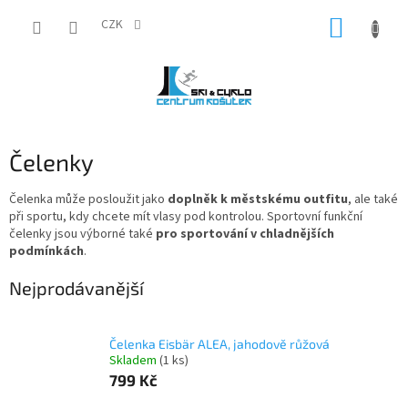
Přejít
NÁKUP
na
CZK
obsah
KOŠÍK
Čelenky
Čelenka může posloužit jako
doplněk k městskému outfitu
, ale také
při sportu, kdy chcete mít vlasy pod kontrolou. Sportovní funkční
čelenky jsou výborné také
pro sportování v chladnějších
podmínkách
.
Nejprodávanější
Čelenka Eisbär ALEA, jahodově růžová
Skladem
(1 ks)
799 Kč