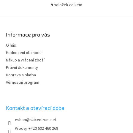
proti chladu.
9
položek celkem
O
v
l
Z
á
á
d
p
Informace pro vás
a
a
c
t
O nás
í
í
p
Hodnocení obchodu
r
Nákup a vrácení zboží
v
Právní dokumenty
k
y
Doprava a platba
v
Věrnostní program
ý
p
i
s
Kontakt a otevírací doba
u
eshop
@
skicentrum.net
Prodej: +420 602 460 268