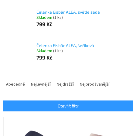
Čelenka Eisbär ALEA, světle šedá
Skladem
(1 ks)
799 Kč
Čelenka Eisbär ALEA, šeříková
Skladem
(1 ks)
799 Kč
Ř
a
Abecedně
Nejlevnější
Nejdražší
Nejprodávanější
z
e
n
Otevřít filtr
í
p
V
r
ý
o
p