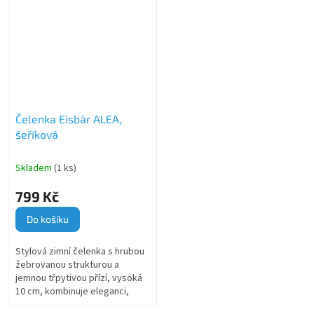
proti chladu.
proti chladu.
Čelenka Eisbär ALEA,
šeříková
Skladem
(1 ks)
799 Kč
Do košíku
Stylová zimní čelenka s hrubou
žebrovanou strukturou a
jemnou třpytivou přízí, vysoká
10 cm, kombinuje eleganci,
pohodlí a spolehlivou ochranu