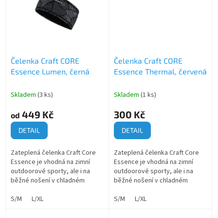
Čelenka Craft CORE
Čelenka Craft CORE
Essence Lumen, černá
Essence Thermal, červená
Skladem
(3 ks)
Skladem
(1 ks)
449 Kč
300 Kč
od
DETAIL
DETAIL
Zateplená čelenka Craft Core
Zateplená čelenka Craft Core
Essence je vhodná na zimní
Essence je vhodná na zimní
outdoorové sporty, ale i na
outdoorové sporty, ale i na
běžné nošení v chladném
běžné nošení v chladném
počasí.
počasí.
S/M
L/XL
S/M
L/XL