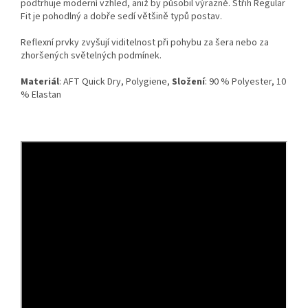
podtrhuje moderní vzhled, aniž by působil výrazně. Střih Regular
Fit je pohodlný a dobře sedí většině typů postav.
Reflexní prvky zvyšují viditelnost při pohybu za šera nebo za
zhoršených světelných podmínek.
Materiál
: AFT Quick Dry, Polygiene,
Složení
: 90 % Polyester, 10
% Elastan