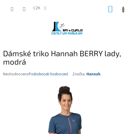
Přejít
NÁKUP
na
CZK
obsah
KOŠÍK
Dámské triko Hannah BERRY lady,
modrá
Neohodnoceno
Podrobnosti hodnocení
Značka:
Hannah
Průměrné
hodnocení
produktu
je
0,0
z
5
hvězdiček.