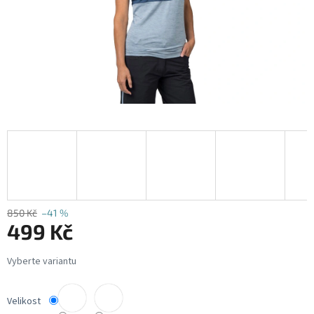
850 Kč
–41 %
499 Kč
Měrná
cena:
Velikost