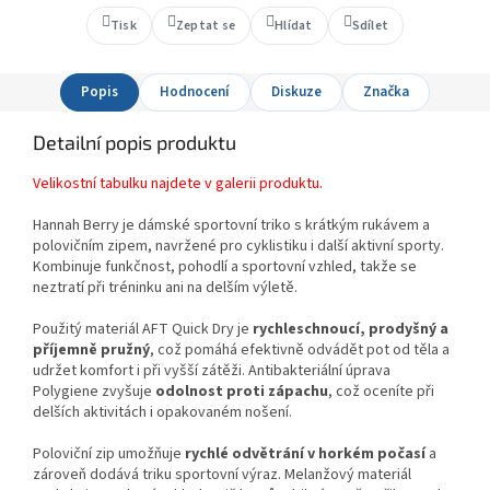
Tisk
Zeptat se
Hlídat
Sdílet
Popis
Hodnocení
Diskuze
Značka
Detailní popis produktu
Velikostní tabulku najdete v galerii produktu.
Hannah Berry je dámské sportovní triko s krátkým rukávem a
polovičním zipem, navržené pro cyklistiku i další aktivní sporty.
Kombinuje funkčnost, pohodlí a sportovní vzhled, takže se
neztratí při tréninku ani na delším výletě.
Použitý materiál AFT Quick Dry je
rychleschnoucí, prodyšný a
příjemně pružný
, což pomáhá efektivně odvádět pot od těla a
udržet komfort i při vyšší zátěži. Antibakteriální úprava
Polygiene zvyšuje
odolnost proti zápachu
, což oceníte při
delších aktivitách i opakovaném nošení.
Poloviční zip umožňuje
rychlé odvětrání v horkém počasí
a
zároveň dodává triku sportovní výraz. Melanžový materiál