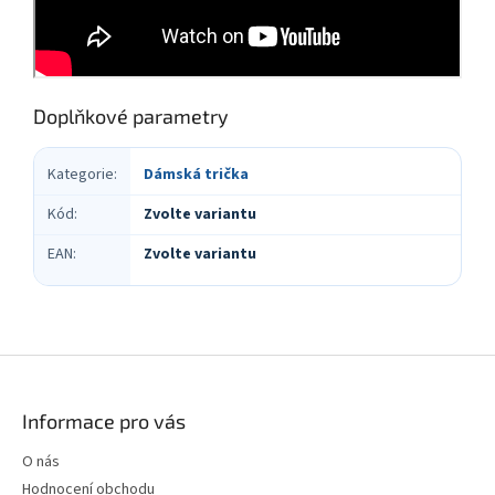
Doplňkové parametry
Kategorie
:
Dámská trička
Kód
:
Zvolte variantu
EAN
:
Zvolte variantu
Z
á
p
Informace pro vás
a
t
O nás
í
Hodnocení obchodu