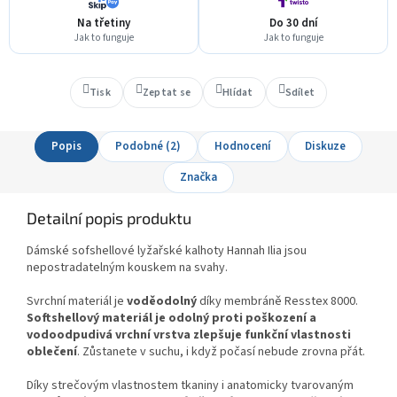
Na třetiny
Do 30 dní
Jak to funguje
Jak to funguje
Tisk
Zeptat se
Hlídat
Sdílet
Popis
Podobné (2)
Hodnocení
Diskuze
Značka
Detailní popis produktu
Dámské sofshellové
lyžařské kalhoty Hannah Ilia jsou
nepostradatelným kouskem na svahy.
Svrchní materiál je
voděodolný
díky membráně Resstex 8000.
Softshellový materiál je odolný proti poškození a
vodoodpudivá vrchní vrstva zlepšuje funkční vlastnosti
oblečení
. Zůstanete v suchu, i když počasí nebude zrovna přát.
Díky strečovým vlastnostem tkaniny i anatomicky tvarovaným