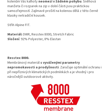
kolenům Vás kalhoty
neomezí v žádném pohybu
. Sněhová
manžeta či rozparek na zip v dolní části jsou praktickou
samozřejmostí. Zajímavé prošití na kolenou dělá z této černé
klasiky netradiční kousek.
Střih
Alpine FIT.
Materiál:
DWR, Resstex 8000, Stretch Fabric
Složení
: 92% Polyester, 8% Elastan
Resstex 8000.
Membránový materiál
s vyváženými parametry
nepromokavosti a prodyšnosti
. Zaručuje optimální ochranu i
při nepříznivých klimatických podmínkách a je vhodný i pro
náročnější outdoorové aktivity.