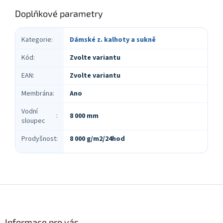
Doplňkové parametry
Kategorie
:
Dámské z. kalhoty a sukně
Kód
:
Zvolte variantu
EAN
:
Zvolte variantu
Membrána
:
Ano
Vodní
8 000 mm
:
sloupec
Prodyšnost
:
8 000 g/m2/24hod
Z
á
p
a
Informace pro vás