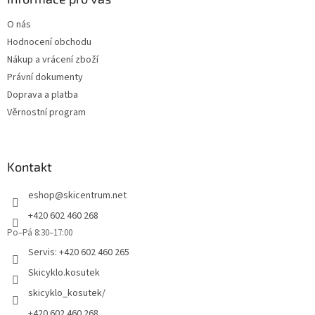
t
O nás
í
Hodnocení obchodu
Nákup a vrácení zboží
Právní dokumenty
Doprava a platba
Věrnostní program
Kontakt
eshop
@
skicentrum.net
+420 602 460 268
Po–Pá 8:30–17:00
Servis: +420 602 460 265
Skicyklo.kosutek
skicyklo_kosutek/
+420 602 460 268