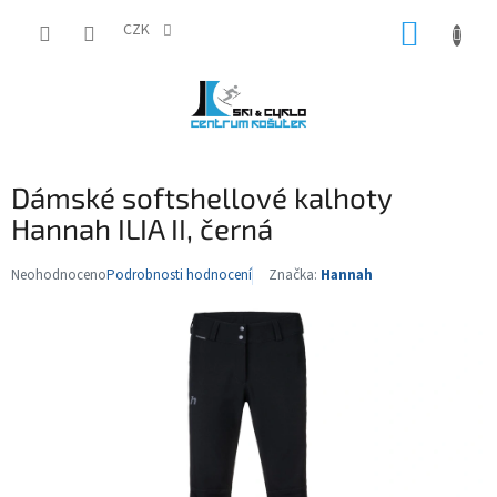
Přejít
NÁKUP
na
CZK
obsah
KOŠÍK
Dámské softshellové kalhoty
Hannah ILIA II, černá
Neohodnoceno
Podrobnosti hodnocení
Značka:
Hannah
Průměrné
hodnocení
produktu
je
0,0
z
5
hvězdiček.