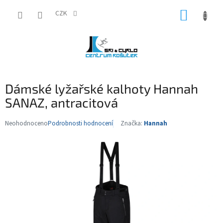
Přejít
NÁKUP
na
CZK
obsah
KOŠÍK
Dámské lyžařské kalhoty Hannah
SANAZ, antracitová
Neohodnoceno
Podrobnosti hodnocení
Značka:
Hannah
Průměrné
hodnocení
produktu
je
0,0
z
5
hvězdiček.