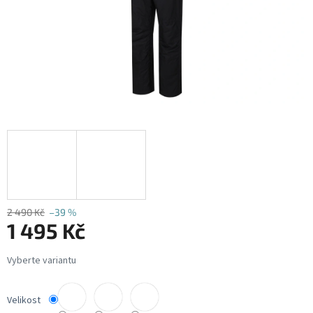
2 490 Kč
–39 %
1 495 Kč
Měrná
cena:
Velikost