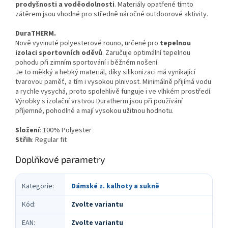
prodyšnosti a voděodolnosti
. Materiály opatřené tímto
zátěrem jsou vhodné pro středně náročné outdoorové aktivity.
DuraTHERM.
Nově vyvinuté polyesterové rouno, určené pro
tepelnou
izolaci sportovních oděvů
. Zaručuje optimální tepelnou
pohodu při zimním sportování i běžném nošení.
Je to měkký a hebký materiál, díky silikonizaci má vynikající
tvarovou paměť, a tím i vysokou plnivost. Minimálně přijímá vodu
a rychle vysychá, proto spolehlivě funguje i ve vlhkém prostředí.
Výrobky s izolační vrstvou Duratherm jsou při používání
příjemné, pohodlné a mají vysokou užitnou hodnotu.
Složení
: 100% Polyester
Střih
: Regular fit
Doplňkové parametry
Kategorie
:
Dámské z. kalhoty a sukně
Kód
:
Zvolte variantu
EAN
:
Zvolte variantu