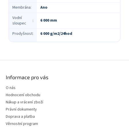
Membrána
:
Ano
Vodní
6 000 mm
:
sloupec
Prodyšnost
:
6 000 g/m2/24hod
Z
á
p
Informace pro vás
a
t
O nás
í
Hodnocení obchodu
Nákup a vrácení zboží
Právní dokumenty
Doprava a platba
Věrnostní program