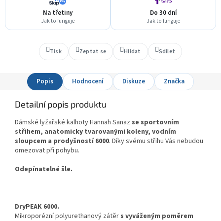
Na třetiny
Do 30 dní
Jak to funguje
Jak to funguje
Tisk
Zeptat se
Hlídat
Sdílet
Popis
Hodnocení
Diskuze
Značka
Detailní popis produktu
Dámské lyžařské kalhoty Hannah Sanaz
se sportovním
střihem, anatomicky tvarovanými koleny, vodním
sloupcem a prodyšností 6000
. Díky svému střihu Vás nebudou
omezovat při pohybu.
Odepínatelné šle.
DryPEAK 6000.
Mikroporézní polyurethanový zátěr
s vyváženým poměrem