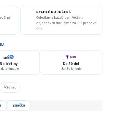
RYCHLÉ DORUČENÍ.
boží při
Odesíláme každý den. Většinu
objednávek doručíme za 1–2 pracovní
dny.
TBA
Na třetiny
Do 30 dní
ak to funguje
Jak to funguje
Sdílet
e
Značka