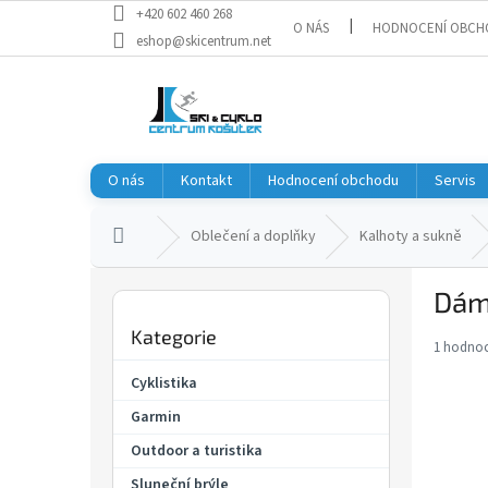
Přejít
+420 602 460 268
O NÁS
HODNOCENÍ OBCH
na
eshop@skicentrum.net
obsah
O nás
Kontakt
Hodnocení obchodu
Servis
Domů
Oblečení a doplňky
Kalhoty a sukně
P
Dáms
o
Přeskočit
s
Kategorie
kategorie
t
1 hodnoc
Průměr
r
hodnoce
Cyklistika
a
produkt
Garmin
je
n
5,0
n
Outdoor a turistika
z
í
5
Sluneční brýle