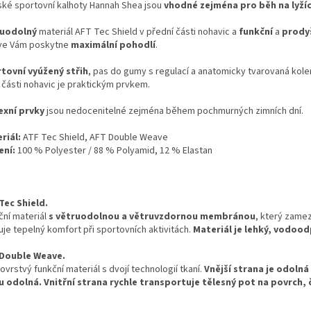
ké sportovní kalhoty Hannah Shea jsou
vhodné zejména pro běh na lyžích
ruodolný
materiál AFT Tec Shield v přední části nohavic a
funkční
a
prody
e Vám poskytne
maximální pohodlí
.
tovní vyúžený střih
, pas do gumy s regulací a anatomicky tvarovaná kol
 části nohavic je praktickým prvkem.
exní prvky
jsou nedocenitelné zejména během pochmurných zimních dní.
riál:
ATF Tec Shield, AFT Double Weave
ení:
100 % Polyester / 88 % Polyamid, 12 % Elastan
Tec Shield.
ční materiál
s větruodolnou a větruvzdornou membránou
, který zame
uje tepelný komfort při sportovních aktivitách.
Materiál je lehký, vodoo
Double Weave.
vrstvý funkční materiál s dvojí technologií tkaní.
Vnější strana je odoln
u odolná. Vnitřní strana rychle transportuje tělesný pot na povrch