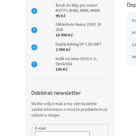
Dop
Šroub do kliky pro motor
M15*P1 (M420, M500, M600)
95 Kč
K
Dětské kolo Beany ZERO 20
2026
K
10 990 Kč
Displej Bafang DP C18 UART
E
2 990 Kč
M
Košík na lahev SOLELY.Jr,
černá/bílá
199 Kč
Odebírat newsletter
Vložte svůj e-mail a my vám budeme
zasílat informace o nových produktech na
našem e-shopu.
E-mail