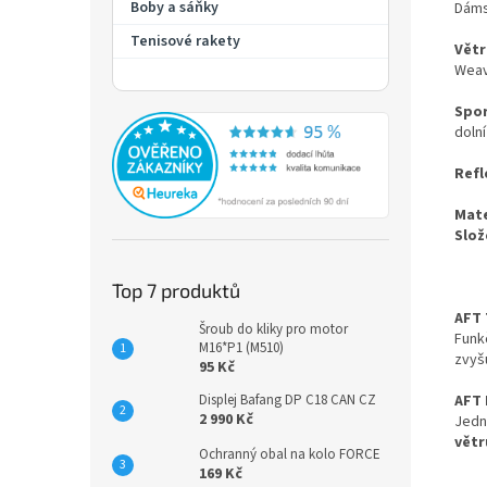
Boby a sáňky
Dáms
Tenisové rakety
Vět
Weav
Spor
dolní
Refl
Mate
Slož
Top 7 produktů
AFT 
Šroub do kliky pro motor
Funk
M16*P1 (M510)
zvyš
95 Kč
Displej Bafang DP C18 CAN CZ
AFT 
2 990 Kč
Jedno
větr
Ochranný obal na kolo FORCE
169 Kč