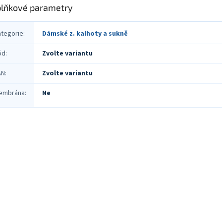
lňkové parametry
ategorie
:
Dámské z. kalhoty a sukně
ód
:
Zvolte variantu
AN
:
Zvolte variantu
embrána
:
Ne