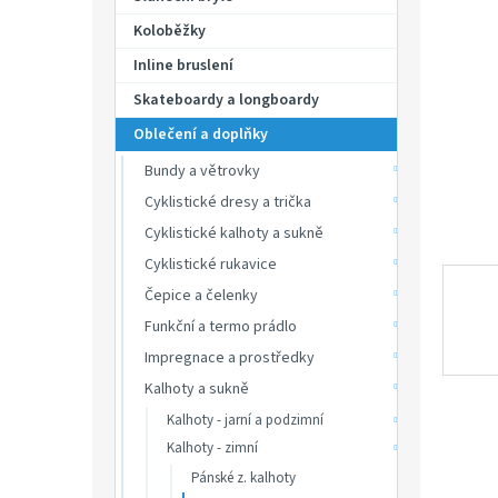
p
hvězdič
a
Koloběžky
n
Inline bruslení
e
Skateboardy a longboardy
l
Oblečení a doplňky
Bundy a větrovky
Cyklistické dresy a trička
Cyklistické kalhoty a sukně
Cyklistické rukavice
Čepice a čelenky
Funkční a termo prádlo
Impregnace a prostředky
Kalhoty a sukně
Kalhoty - jarní a podzimní
Kalhoty - zimní
Pánské z. kalhoty