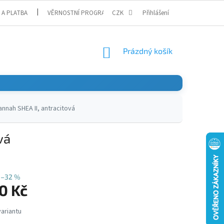
 A PLATBA
VĚRNOSTNÍ PROGRAM
CZK
Přihlášení
NÁKUPNÍ
Prázdný košík
KOŠÍK
nnah SHEA II, antracitová
vá
–32 %
0 Kč