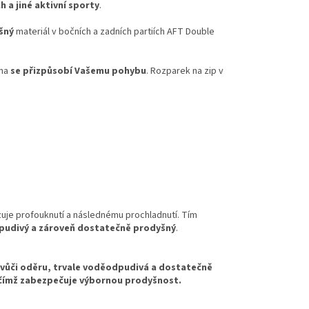
 a jiné aktivní sporty
.
šný
materiál v bočních a zadních partiích AFT Double
ena
se přizpůsobí Vašemu pohybu
. Rozparek na zip v
zuje profouknutí a následnému prochladnutí. Tím
dpudivý a zároveň dostatečně prodyšný
.
á vůči oděru, trvale voděodpudivá a dostatečně
, čímž zabezpečuje výbornou prodyšnost.