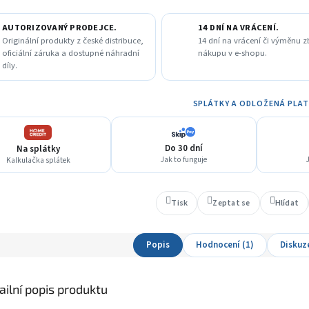
AUTORIZOVANÝ PRODEJCE.
14 DNÍ NA VRÁCENÍ.
Originální produkty z české distribuce,
14 dní na vrácení či výměnu z
oficiální záruka a dostupné náhradní
nákupu v e-shopu.
díly.
SPLÁTKY A ODLOŽENÁ PLA
Do 30 dní
Na splátky
Jak to funguje
J
Kalkulačka splátek
Tisk
Zeptat se
Hlídat
Popis
Hodnocení (1)
Diskuz
ailní popis produktu