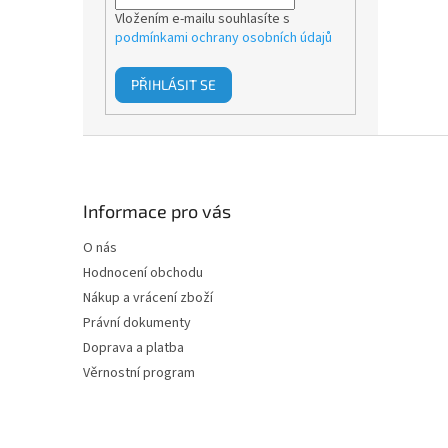
Vložením e-mailu souhlasíte s
podmínkami ochrany osobních údajů
PŘIHLÁSIT SE
Z
á
p
a
Informace pro vás
t
O nás
í
Hodnocení obchodu
Nákup a vrácení zboží
Právní dokumenty
Doprava a platba
Věrnostní program