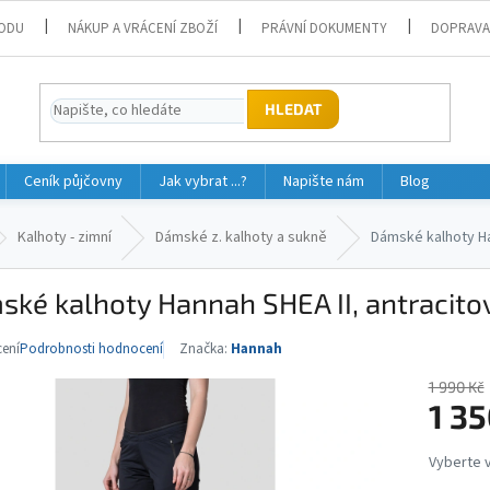
ODU
NÁKUP A VRÁCENÍ ZBOŽÍ
PRÁVNÍ DOKUMENTY
DOPRAVA
HLEDAT
Ceník půjčovny
Jak vybrat ...?
Napište nám
Blog
Kalhoty - zimní
Dámské z. kalhoty a sukně
Dámské kalhoty Ha
ké kalhoty Hannah SHEA II, antracito
ení
Podrobnosti hodnocení
Značka:
Hannah
né
ní
1 990 Kč
u
1 35
Měrná
cena: