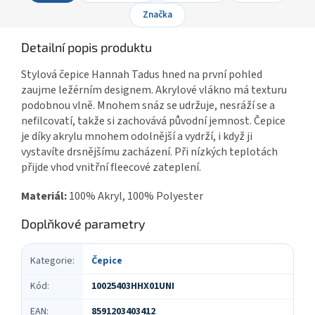
Značka
Detailní popis produktu
Stylová čepice Hannah Tadus hned na první pohled
zaujme ležérním designem. Akrylové vlákno má texturu
podobnou vlně. Mnohem snáz se udržuje, nesráží se a
nefilcovatí, takže si zachovává původní jemnost. Čepice
je díky akrylu mnohem odolnější a vydrží, i když ji
vystavíte drsnějšímu zacházení. Při nízkých teplotách
přijde vhod vnitřní fleecové zateplení.
Materiál:
1
00% Akryl, 100% Polyester
Doplňkové parametry
Kategorie
:
Čepice
Kód
:
10025403HHX01UNI
EAN
:
8591203403412