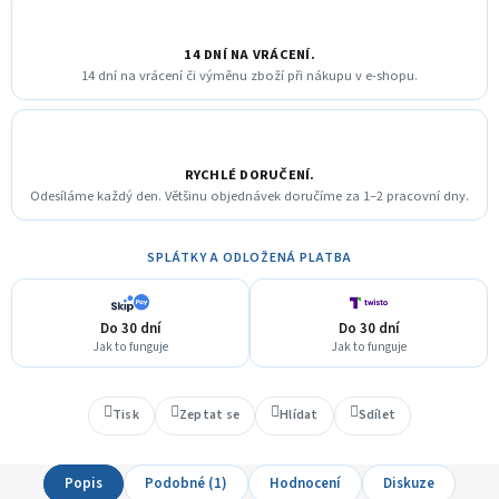
14 DNÍ NA VRÁCENÍ.
14 dní na vrácení či výměnu zboží při nákupu v e-shopu.
RYCHLÉ DORUČENÍ.
Odesíláme každý den. Většinu objednávek doručíme za 1–2 pracovní dny.
SPLÁTKY A ODLOŽENÁ PLATBA
Do 30 dní
Do 30 dní
Jak to funguje
Jak to funguje
Tisk
Zeptat se
Hlídat
Sdílet
Popis
Podobné (1)
Hodnocení
Diskuze