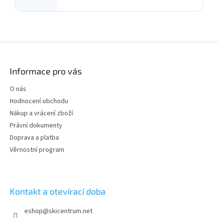
Z
á
p
Informace pro vás
a
t
O nás
í
Hodnocení obchodu
Nákup a vrácení zboží
Právní dokumenty
Doprava a platba
Věrnostní program
Kontakt a otevírací doba
eshop
@
skicentrum.net