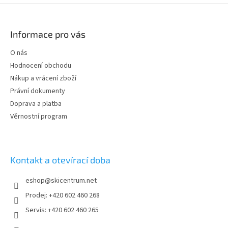
Z
á
p
Informace pro vás
a
t
O nás
í
Hodnocení obchodu
Nákup a vrácení zboží
Právní dokumenty
Doprava a platba
Věrnostní program
Kontakt a otevírací doba
eshop
@
skicentrum.net
Prodej: +420 602 460 268
Servis: +420 602 460 265