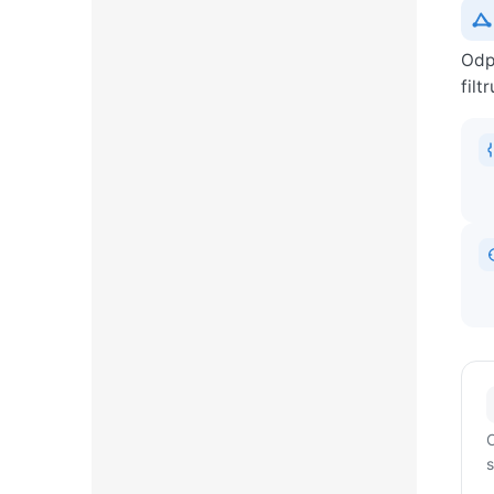
Odp
filt
O
s