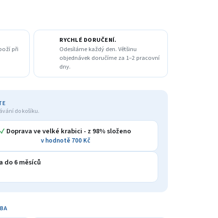
RYCHLÉ DORUČENÍ.
boží při
Odesíláme každý den. Většinu
objednávek doručíme za 1–2 pracovní
dny.
TE
ávání do košíku.
✓
Doprava ve velké krabici - z 98% složeno
v hodnotě 700 Kč
a do 6 měsíců
TBA