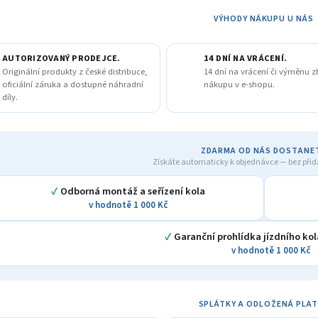
A
VÝHODY NÁKUPU U NÁS
AUTORIZOVANÝ PRODEJCE.
14 DNÍ NA VRÁCENÍ.
Originální produkty z české distribuce,
14 dní na vrácení či výměnu z
oficiální záruka a dostupné náhradní
nákupu v e-shopu.
díly.
ZDARMA OD NÁS DOSTANE
Získáte automaticky k objednávce — bez přid
✓
Odborná montáž a seřízení kola
v hodnotě 1 000 Kč
✓
Garanční prohlídka jízdního kol
v hodnotě 1 000 Kč
SPLÁTKY A ODLOŽENÁ PLA