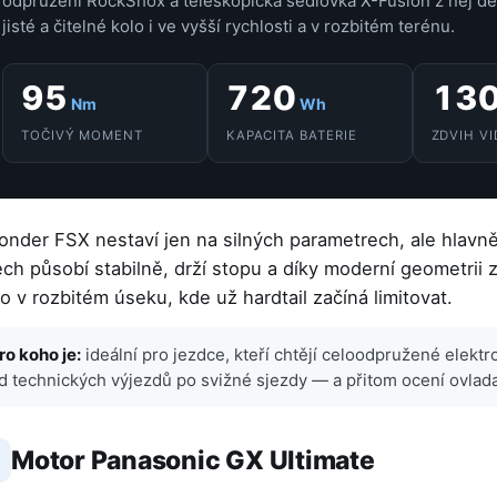
odpružení RockShox a teleskopická sedlovka X-Fusion z něj děl
jisté a čitelné kolo i ve vyšší rychlosti a v rozbitém terénu.
95
720
13
Nm
Wh
TOČIVÝ MOMENT
KAPACITA BATERIE
ZDVIH VI
onder FSX nestaví jen na silných parametrech, ale hlavně
ech působí stabilně, drží stopu a díky moderní geometrii zůs
o v rozbitém úseku, kde už hardtail začíná limitovat.
ro koho je:
ideální pro jezdce, kteří chtějí celoodpružené elekt
d technických výjezdů po svižné sjezdy — a přitom ocení ovlad
Motor Panasonic GX Ultimate