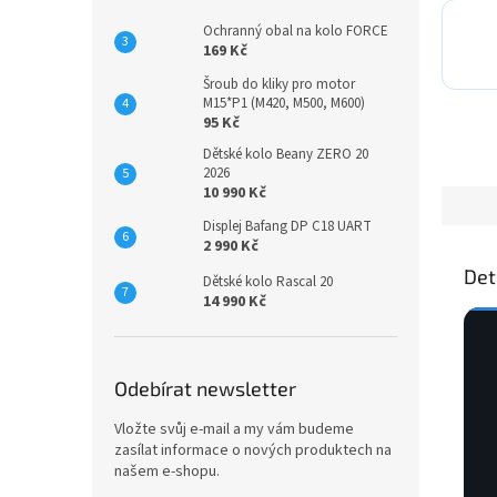
Ochranný obal na kolo FORCE
169 Kč
Šroub do kliky pro motor
M15*P1 (M420, M500, M600)
95 Kč
Dětské kolo Beany ZERO 20
2026
10 990 Kč
Displej Bafang DP C18 UART
2 990 Kč
Det
Dětské kolo Rascal 20
14 990 Kč
Odebírat newsletter
Vložte svůj e-mail a my vám budeme
zasílat informace o nových produktech na
našem e-shopu.