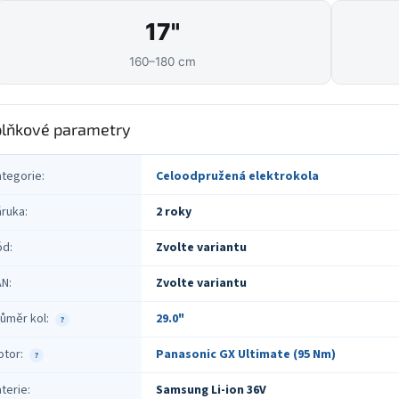
17"
160–180 cm
lňkové parametry
ategorie
:
Celoodpružená elektrokola
áruka
:
2 roky
ód
:
Zvolte variantu
AN
:
Zvolte variantu
ůměr kol
:
29.0"
?
otor
:
Panasonic GX Ultimate (95 Nm)
?
terie
:
Samsung Li-ion 36V