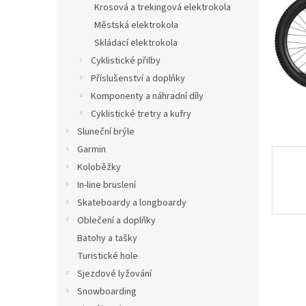
a
Krosová a trekingová elektrokola
n
Městská elektrokola
e
Skládací elektrokola
l
Cyklistické přilby
Příslušenství a doplňky
Komponenty a náhradní díly
Cyklistické tretry a kufry
Sluneční brýle
Garmin
Koloběžky
In-line bruslení
Skateboardy a longboardy
Oblečení a doplňky
Batohy a tašky
Turistické hole
Sjezdové lyžování
Snowboarding