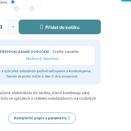
rámu
Přidat do košíku
+
Zvolte variantu
Možnosti doručení
 a lyže před odesláním pečlivě seřizujeme a kontrolujeme.
Termín se proto může o den či dva posunout.
žené elektrokolo do terénu, které kombinuje silný
stotu ve sjezdech a stabilní ovladatelnost i na rozbitých
Kompletní popis a parametry