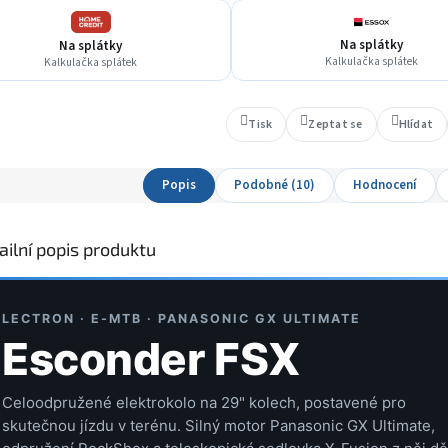
Na splátky
Na splátky
Kalkulačka splátek
Kalkulačka splátek
Tisk
Zeptat se
Hlídat
Popis
Podobné (10)
Hodnocení
ailní popis produktu
LECTRON · E-MTB · PANASONIC GX ULTIMATE
Esconder FSX
Celoodpružené elektrokolo na 29" kolech, postavené pro
skutečnou jízdu v terénu. Silný motor Panasonic GX Ultimate,