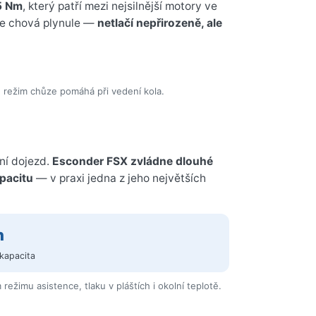
5 Nm
, který patří mezi nejsilnější motory ve
 se chová plynule —
netlačí nepřirozeně, ale
; režim chůze pomáhá při vedení kola.
dní dojezd.
Esconder FSX zvládne dlouhé
apacitu
— v praxi jedna z jeho největších
h
 kapacita
ežimu asistence, tlaku v pláštích i okolní teplotě.