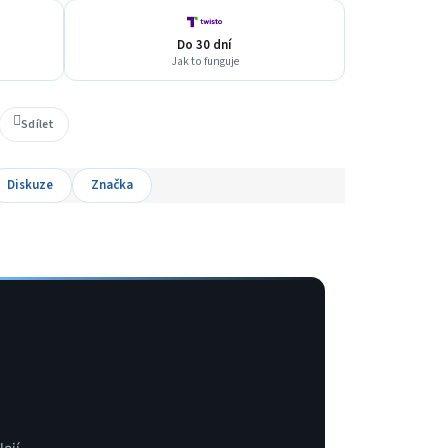
Do 30 dní
Jak to funguje
Sdílet
Diskuze
Značka