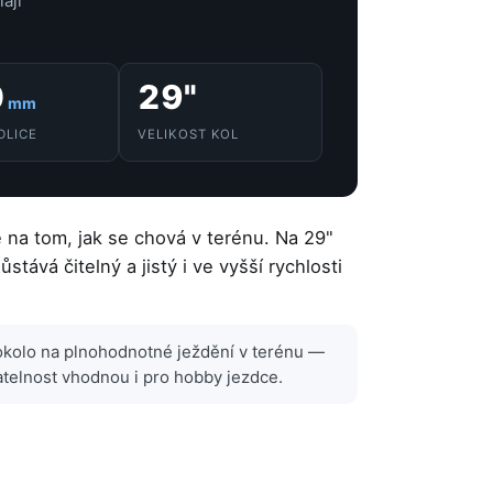
ají
0
29"
mm
DLICE
VELIKOST KOL
 na tom, jak se chová v terénu. Na 29"
tává čitelný a jistý i ve vyšší rychlosti
rokolo na plnohodnotné ježdění v terénu —
atelnost vhodnou i pro hobby jezdce.