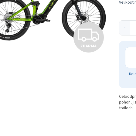
Velikost 
Z
−
ZDARMA
D
A
Kola
R
Celoodpru
pohon, ji
trailech.
M