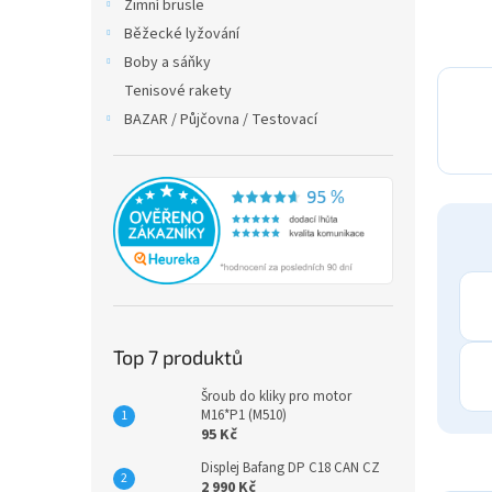
Zimní brusle
Běžecké lyžování
Boby a sáňky
Tenisové rakety
BAZAR / Půjčovna / Testovací
Top 7 produktů
Šroub do kliky pro motor
M16*P1 (M510)
95 Kč
Displej Bafang DP C18 CAN CZ
2 990 Kč