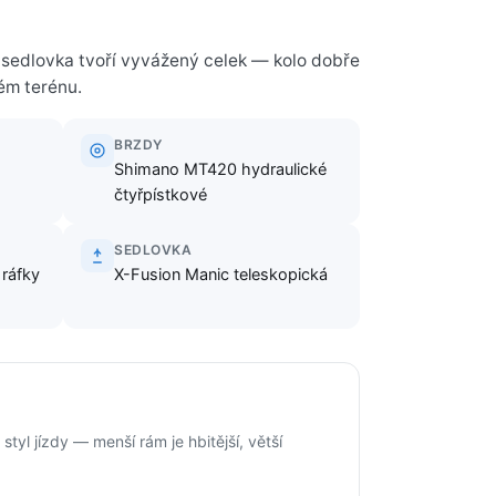
 sedlovka tvoří vyvážený celek — kolo dobře
kém terénu.
BRZDY
Shimano MT420 hydraulické
čtyřpístkové
SEDLOVKA
ráfky
X-Fusion Manic teleskopická
yl jízdy — menší rám je hbitější, větší