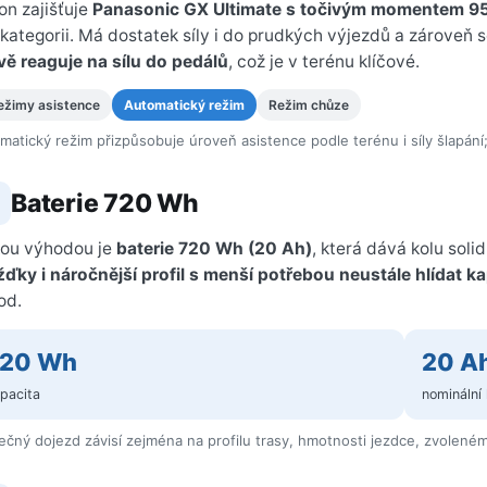
on zajišťuje
Panasonic GX Ultimate s točivým momentem 9
 kategorii. Má dostatek síly i do prudkých výjezdů a zároveň
ivě reaguje na sílu do pedálů
, což je v terénu klíčové.
ežimy asistence
Automatický režim
Režim chůze
matický režim přizpůsobuje úroveň asistence podle terénu i síly šlapání
Baterie 720 Wh
kou výhodou je
baterie 720 Wh (20 Ah)
, která dává kolu soli
žďky i náročnější profil s menší potřebou neustále hlídat k
od.
720 Wh
20 A
pacita
nominální
ečný dojezd závisí zejména na profilu trasy, hmotnosti jezdce, zvoleném r