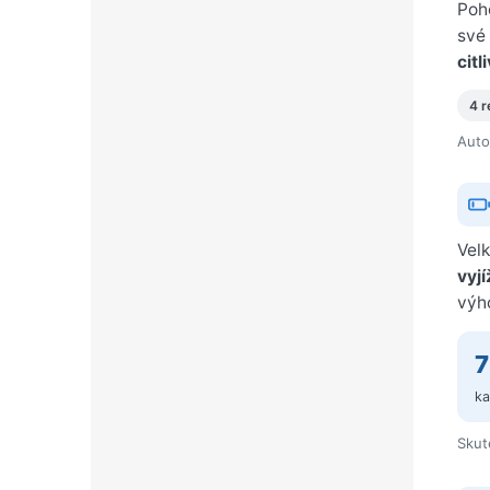
Poh
své
citl
4 r
Auto
Vel
vyjí
výh
ka
Skut