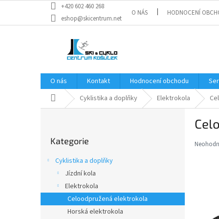
Přejít
+420 602 460 268
O NÁS
HODNOCENÍ OBCH
na
eshop@skicentrum.net
obsah
O nás
Kontakt
Hodnocení obchodu
Ser
Domů
Cyklistika a doplňky
Elektrokola
Ce
P
Cel
o
Přeskočit
s
Kategorie
kategorie
t
Neohod
Průměr
r
hodnoce
Cyklistika a doplňky
a
produkt
Jízdní kola
je
n
0,0
Elektrokola
n
z
í
Celoodpružená elektrokola
5
p
Horská elektrokola
hvězdič