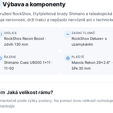
Výbava a komponenty
ružení RockShox, čtyřpístkové brzdy Shimano a teleskopická
ruje nerovnosti, drží trakci a nepůsobí nervózně ani v technic
VIDLICE
ZADNÍ TLUMIČ
RockShox Recon Boost ·
RockShox Deluxe+ s
zdvih 130 mm
uzamykáním
ŘAZENÍ
PLÁŠTĚ
Shimano Cues U8000 1×11 ·
Maxxis Rekon 29×2.6" · 
11–50
šíře 30 mm
Jaká velikost rámu?
rientačně podle výšky postavy. Na pomezí dvou velikostí rozhoduje st
tabilnější.