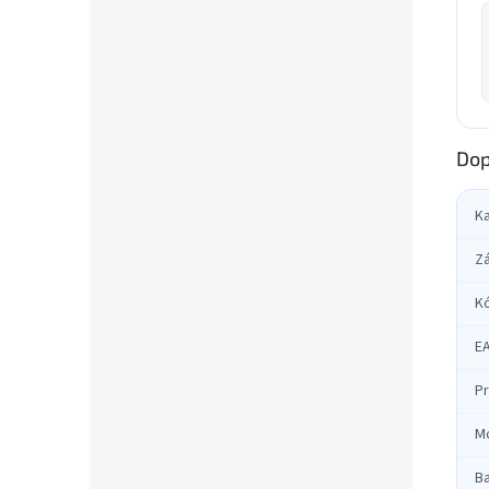
Dop
K
Z
K
E
Pr
M
Ba