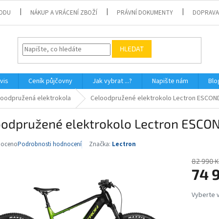
ODU
NÁKUP A VRÁCENÍ ZBOŽÍ
PRÁVNÍ DOKUMENTY
DOPRAVA
HLEDAT
vis
Ceník půjčovny
Jak vybrat ...?
Napište nám
Blo
loodpružená elektrokola
Celoodpružené elektrokolo Lectron ESCON
oodpružené elektrokolo Lectron ESCO
noceno
Podrobnosti hodnocení
Značka:
Lectron
né
ní
82 990 K
u
74 
Měrná
cena:
ek.