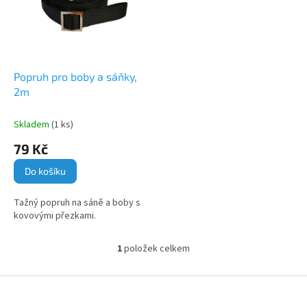
i
r
s
o
p
d
r
u
o
k
d
t
Popruh pro boby a sáňky,
u
ů
2m
k
t
Skladem
(1 ks)
ů
79 Kč
Do košíku
Tažný popruh na sáně a boby s
kovovými přezkami.
1
položek celkem
O
v
l
Z
á
á
d