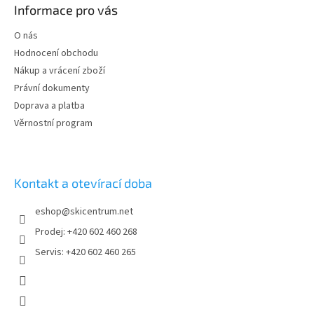
p
Informace pro vás
a
a
c
t
O nás
í
í
p
Hodnocení obchodu
r
Nákup a vrácení zboží
v
Právní dokumenty
k
y
Doprava a platba
v
Věrnostní program
ý
p
i
s
Kontakt a otevírací doba
u
eshop
@
skicentrum.net
Prodej: +420 602 460 268
Servis: +420 602 460 265