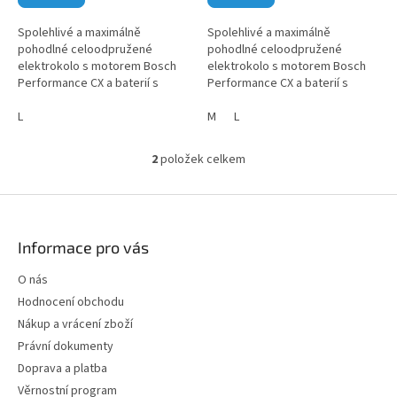
Spolehlivé a maximálně
Spolehlivé a maximálně
pohodlné celoodpružené
pohodlné celoodpružené
elektrokolo s motorem Bosch
elektrokolo s motorem Bosch
Performance CX a baterií s
Performance CX a baterií s
kapacitou 750 Wh.
kapacitou 750 Wh.
L
M
L
2
položek celkem
O
v
l
Z
á
á
d
p
Informace pro vás
a
a
c
t
O nás
í
í
p
Hodnocení obchodu
r
Nákup a vrácení zboží
v
Právní dokumenty
k
y
Doprava a platba
v
Věrnostní program