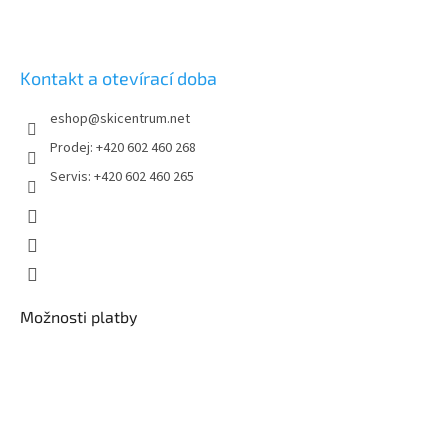
ý
p
i
s
Kontakt a otevírací doba
u
eshop
@
skicentrum.net
Prodej: +420 602 460 268
Servis: +420 602 460 265
Možnosti platby