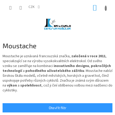
Přejít
NÁKUP
na
CZK
obsah
KOŠÍK
Moustache
Moustache je uznávaná francouzská značka,
založená v roce 2011
,
specializující se na výrobu vysokokvalitních elektrokol. Od svého
vzniku se zaměřuje na kombinaci
inovativního designu
,
pokročilých
technologií
a
pohodlného uživatelského zážitku
. Moustache nabízí
širokou škálu modelů, včetně městských, horských a gravel kol, čímž
uspokojuje potřeby různých cyklistů. Značka je známá svým důrazem
na
výkon
a
spolehlivost
, což ji činí oblíbenou volbou mezi nadšenci do
cyklistiky.
Otevřít filtr