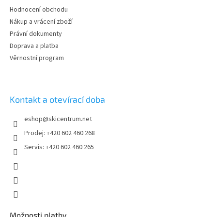
í
p
Hodnocení obchodu
r
Nákup a vrácení zboží
v
Právní dokumenty
k
y
Doprava a platba
v
Věrnostní program
ý
p
i
s
Kontakt a otevírací doba
u
eshop
@
skicentrum.net
Prodej: +420 602 460 268
Servis: +420 602 460 265
Možnosti platby