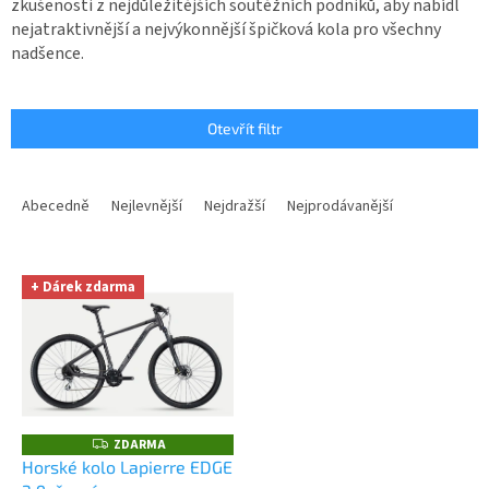
zkušenosti z nejdůležitějších soutěžních podniků, aby nabídl
nejatraktivnější a nejvýkonnější špičková kola pro všechny
nadšence.
Otevřít filtr
Ř
a
Abecedně
Nejlevnější
Nejdražší
Nejprodávanější
z
e
V
n
+ Dárek zdarma
ý
í
p
p
i
r
s
o
p
d
r
u
o
k
ZDARMA
Z
D
d
t
Horské kolo Lapierre EDGE
A