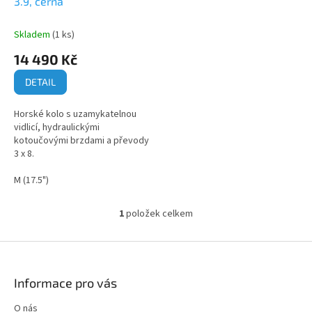
u
ů
3.9, černá
R
M
k
A
t
Skladem
(1 ks)
ů
14 490 Kč
DETAIL
Horské kolo s uzamykatelnou
vidlicí, hydraulickými
kotoučovými brzdami a převody
3 x 8.
M (17.5")
1
položek celkem
O
v
l
Z
á
á
d
p
Informace pro vás
a
a
c
t
O nás
í