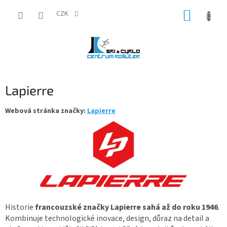
Přejít
NÁKUP
na
CZK
obsah
KOŠÍK
Lapierre
Webová stránka značky:
Lapierre
Historie
francouzské značky Lapierre sahá až do roku 1946
.
Kombinuje technologické inovace, design, důraz na detail a