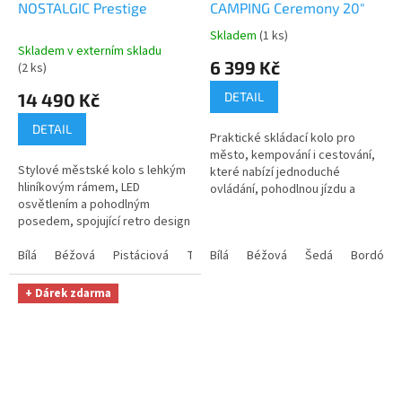
NOSTALGIC Prestige
CAMPING Ceremony 20"
R
R
M
M
A
A
Skladem
(1 ks)
Průměrné
Skladem v externím skladu
hodnocení
6 399 Kč
(2 ks)
produktu
je
14 490 Kč
DETAIL
5,0
z
DETAIL
Praktické skládací kolo pro
5
město, kempování i cestování,
hvězdiček.
Stylové městské kolo s lehkým
které nabízí jednoduché
hliníkovým rámem, LED
ovládání, pohodlnou jízdu a
osvětlením a pohodlným
snadné skladování.
posedem, spojující retro design
s moderní funkcionalitou pro
komfortní jízdu.
Bílá
Béžová
Pistáciová
Tyrkysová
Bílá
Béžová
Černá
Šedá
Bordó
+ Dárek zdarma