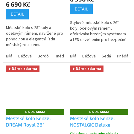
produktu
6 690 Kč
je
DETAIL
5,0
DETAIL
z
Stylové městské kolo s 26"
5
Městské kolo s 28" koly a
koly, ocelovým rámem,
hvězdiček.
ocelovým rámem, navržené pro
efektivním brzdným systémem
pohodlnou a elegantní jízdu
a LED osvětlením pro bezpečné
městskými ulicemi.
a pohodlné jízdy městskými
ulicemi.
Bílá
Béžová
Bordó
Hnědá
Bílá
Béžová
Šedá
Hnědá
+ Dárek zdarma
+ Dárek zdarma
ZDARMA
ZDARMA
Z
Z
D
D
Městské kolo Kenzel
Městské kolo Kenzel
A
A
DREAM Royal 28"
NOSTALGIC Deluxe
R
R
M
M
A
A