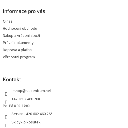
d
p
a
a
Informace pro vás
c
t
í
O nás
í
p
Hodnocení obchodu
r
v
Nákup a vrácení zboží
k
Právní dokumenty
y
Doprava a platba
v
ý
Věrnostní program
p
i
s
u
Kontakt
eshop
@
skicentrum.net
+420 602 460 268
Po–Pá 8:30–17:00
Servis: +420 602 460 265
Skicyklo.kosutek