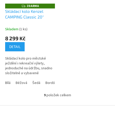
ZDARMA
Z
D
Skládací kolo Kenzel
A
CAMPING Classic 20"
R
M
A
Skladem
(1 ks)
8 299 Kč
DETAIL
Skládací kolo pro městské
ježdění i rekreační výlety,
jednoduché na údržbu, snadno
složitelné a vybavené
třírychlostní nábojovou
převodovkou Shimano Nexus.
Bílá
Béžová
Šedá
Bordó
Hnědá
9
položek celkem
O
v
l
Z
á
á