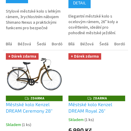
5,0
DETAIL
z
Stylové městské kolo s lehkým
5
Elegantní městské kolo s
rámem, 3rychlostním nábojem
hvězdiček.
ocelovým rámem, 26” koly a
Shimano Nexus a praktickými
osvětlením, ideální pro
funkcemi pro bezpečné
pohodlné městské ježdění.
městské dojíždění.
Bílá
Béžová
Šedá
Bordó
Hnědá
Bílá
Béžová
Šedá
Bordó
+ Dárek zdarma
+ Dárek zdarma
ZDARMA
ZDARMA
Z
Z
D
D
Městské kolo Kenzel
Městské kolo Kenzel
A
A
DREAM Ceremony 28"
DREAM Royal 26"
R
R
M
M
A
A
Skladem
(1 ks)
Průměrné
Skladem
(1 ks)
hodnocení
6 990 Kč