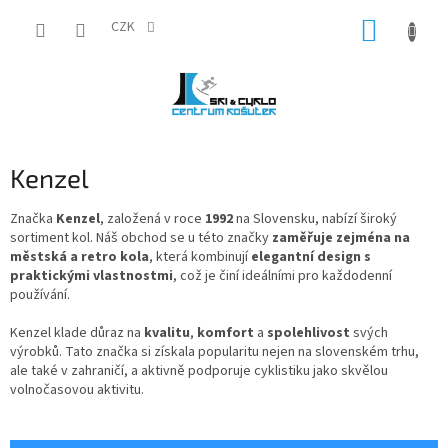
Přejít
NÁKUP
na
CZK
obsah
KOŠÍK
Kenzel
Značka
Kenzel
, založená v roce
1992
na Slovensku, nabízí široký
sortiment kol. Náš obchod se u této značky
zaměřuje zejména na
městská a retro kola
, která kombinují
elegantní design
s
praktickými vlastnostmi
, což je činí ideálními pro každodenní
používání.
Kenzel klade důraz na
kvalitu
,
komfort
a
spolehlivost
svých
výrobků. Tato značka si získala popularitu nejen na slovenském trhu,
ale také v zahraničí, a aktivně podporuje cyklistiku jako skvělou
volnočasovou aktivitu.