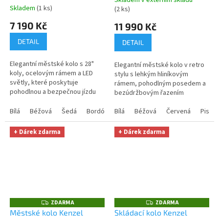
Skladem v externím skladu
Průměrné
Skladem
(1 ks)
(2 ks)
hodnocení
7 190 Kč
produktu
11 990 Kč
je
DETAIL
5,0
DETAIL
z
5
Elegantní městské kolo s 28"
Elegantní městské kolo v retro
hvězdiček.
koly, ocelovým rámem a LED
stylu s lehkým hliníkovým
světly, které poskytuje
rámem, pohodlným posedem a
pohodlnou a bezpečnou jízdu
bezúdržbovým řazením
městskými ulicemi.
Shimano Nexus 3 pro
Bílá
Béžová
Šedá
Bordó
Hnědá
každodenní jízdu.
Bílá
Béžová
Červená
Pistác
+ Dárek zdarma
+ Dárek zdarma
ZDARMA
ZDARMA
Z
Z
D
D
Městské kolo Kenzel
Skládací kolo Kenzel
A
A