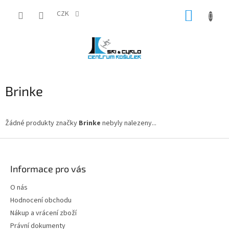
Přejít
NÁKUP
na
CZK
obsah
KOŠÍK
Brinke
Žádné produkty značky
Brinke
nebyly nalezeny...
Z
á
p
Informace pro vás
a
t
O nás
í
Hodnocení obchodu
Nákup a vrácení zboží
Právní dokumenty