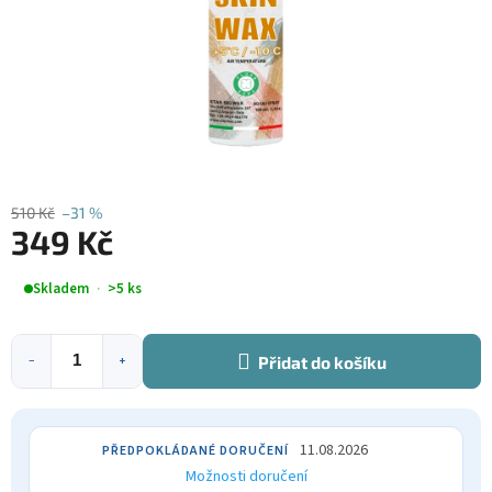
510 Kč
–31 %
349 Kč
Měrná
Skladem
>5 ks
cena:
Přidat do košíku
−
+
11.08.2026
Možnosti doručení