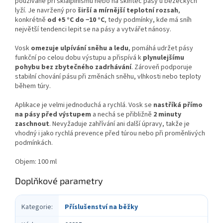
používané při skialpinismu nebo na skintec pásy u běžeckých
lyží. Je navržený pro
širší a mírnější teplotní rozsah
,
konkrétně
od +5 °C do −10 °C
, tedy podmínky, kde má sníh
největší tendenci lepit se na pásy a vytvářet nánosy.
Vosk
omezuje ulpívání sněhu a ledu
, pomáhá udržet pásy
funkční po celou dobu výstupu a přispívá k
plynulejšímu
pohybu bez zbytečného zadrhávání
. Zároveň podporuje
stabilní chování pásu při změnách sněhu, vlhkosti nebo teploty
během túry.
Aplikace je velmi jednoduchá a rychlá. Vosk se
nastříká přímo
na pásy před výstupem
a nechá se přibližně
2 minuty
zaschnout
. Nevyžaduje zahřívání ani další úpravy, takže je
vhodný i jako rychlá prevence před túrou nebo při proměnlivých
podmínkách.
Objem: 100 ml
Doplňkové parametry
Kategorie
:
Příslušenství na běžky