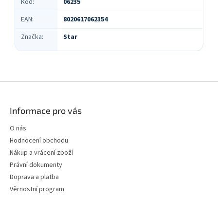
Kód
:
06235
EAN
:
8020617062354
Značka
:
Star
Z
á
p
Informace pro vás
a
t
O nás
í
Hodnocení obchodu
Nákup a vrácení zboží
Právní dokumenty
Doprava a platba
Věrnostní program