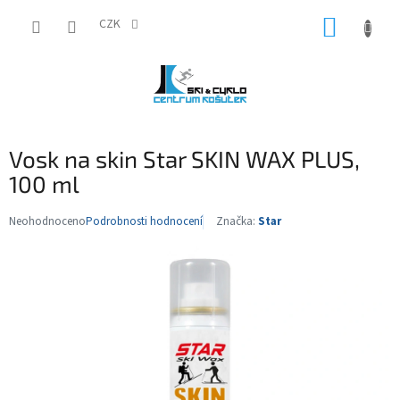
Přejít
NÁKUP
na
CZK
obsah
KOŠÍK
Vosk na skin Star SKIN WAX PLUS,
100 ml
Neohodnoceno
Podrobnosti hodnocení
Značka:
Star
Průměrné
hodnocení
produktu
je
0,0
z
5
hvězdiček.