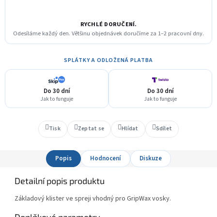
RYCHLÉ DORUČENÍ.
Odesíláme každý den. Většinu objednávek doručíme za 1–2 pracovní dny.
SPLÁTKY A ODLOŽENÁ PLATBA
Do 30 dní
Do 30 dní
Jak to funguje
Jak to funguje
Tisk
Zeptat se
Hlídat
Sdílet
Popis
Hodnocení
Diskuze
Detailní popis produktu
Základový klister ve spreji vhodný pro GripWax vosky.
Doplňkové parametry