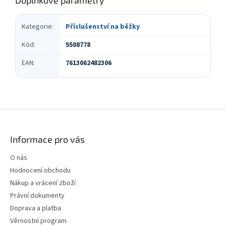
Kategorie
:
Příslušenství na běžky
Kód
:
5508778
EAN
:
7613062482306
Z
á
p
Informace pro vás
a
t
O nás
í
Hodnocení obchodu
Nákup a vrácení zboží
Právní dokumenty
Doprava a platba
Věrnostní program