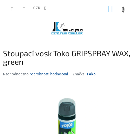
Přejít
NÁKUP
na
CZK
obsah
KOŠÍK
Stoupací vosk Toko GRIPSPRAY WAX,
green
Neohodnoceno
Podrobnosti hodnocení
Značka:
Toko
Průměrné
hodnocení
produktu
je
0,0
z
5
hvězdiček.