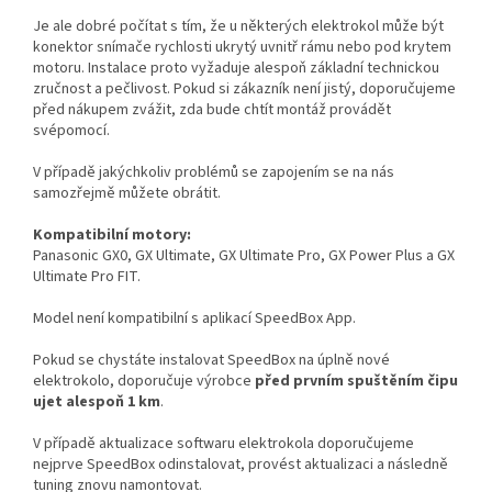
Je ale dobré počítat s tím, že u některých elektrokol může být
konektor snímače rychlosti ukrytý uvnitř rámu nebo pod krytem
motoru. Instalace proto vyžaduje alespoň základní technickou
zručnost a pečlivost. Pokud si zákazník není jistý, doporučujeme
před nákupem zvážit, zda bude chtít montáž provádět
svépomocí.
V případě jakýchkoliv problémů se zapojením se na nás
samozřejmě můžete obrátit.
Kompatibilní motory:
Panasonic GX0, GX Ultimate, GX Ultimate Pro, GX Power Plus a GX
Ultimate Pro FIT.
Model není kompatibilní s aplikací SpeedBox App.
Pokud se chystáte instalovat SpeedBox na úplně nové
elektrokolo, doporučuje výrobce
před prvním spuštěním čipu
ujet alespoň 1 km
.
V případě aktualizace softwaru elektrokola doporučujeme
nejprve SpeedBox odinstalovat, provést aktualizaci a následně
tuning znovu namontovat.