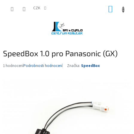
Přejít
NÁKUP
na
CZK
obsah
KOŠÍK
SpeedBox 1.0 pro Panasonic (GX)
1 hodnocení
Podrobnosti hodnocení
Značka:
SpeedBox
Průměrné
hodnocení
produktu
je
5,0
z
5
hvězdiček.