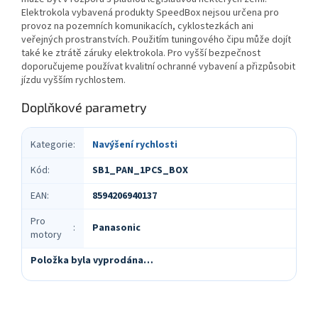
Elektrokola vybavená produkty SpeedBox nejsou určena pro
provoz na pozemních komunikacích, cyklostezkách ani
veřejných prostranstvích. Použitím tuningového čipu může dojít
také ke ztrátě záruky elektrokola. Pro vyšší bezpečnost
doporučujeme používat kvalitní ochranné vybavení a přizpůsobit
jízdu vyšším rychlostem.
Doplňkové parametry
Kategorie
:
Navýšení rychlosti
Kód
:
SB1_PAN_1PCS_BOX
EAN
:
8594206940137
Pro
Panasonic
:
motory
Položka byla vyprodána…