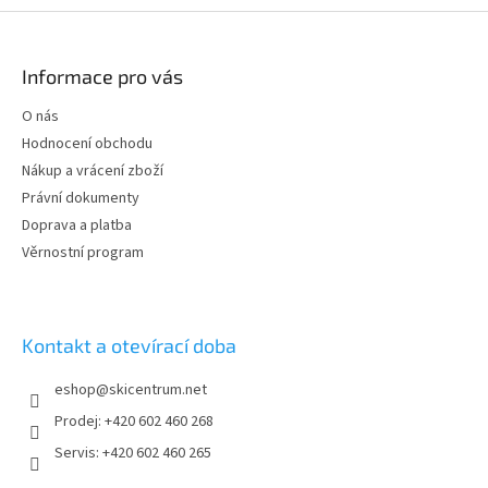
Z
á
p
Informace pro vás
a
t
O nás
í
Hodnocení obchodu
Nákup a vrácení zboží
Právní dokumenty
Doprava a platba
Věrnostní program
Kontakt a otevírací doba
eshop
@
skicentrum.net
Prodej: +420 602 460 268
Servis: +420 602 460 265