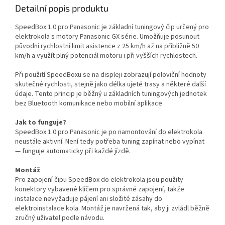
Detailní popis produktu
SpeedBox 1.0 pro Panasonic je základní tuningový čip určený pro
elektrokola s motory Panasonic GX série. Umožňuje posunout
původní rychlostní limit asistence z 25 km/h až na přibližně 50
km/h a využít plný potenciál motoru i při vyšších rychlostech.
Při použití SpeedBoxu se na displeji zobrazují poloviční hodnoty
skutečné rychlosti, stejně jako délka ujeté trasy a některé další
údaje. Tento princip je běžný u základních tuningových jednotek
bez Bluetooth komunikace nebo mobilní aplikace.
Jak to funguje?
SpeedBox 1.0 pro Panasonic je po namontování do elektrokola
neustále aktivní. Není tedy potřeba tuning zapínat nebo vypínat
— funguje automaticky při každé jízdě.
Montáž
Pro zapojení čipu SpeedBox do elektrokola jsou použity
konektory vybavené klíčem pro správné zapojení, takže
instalace nevyžaduje pájení ani složité zásahy do
elektroinstalace kola. Montáž je navržená tak, aby ji zvládl běžně
zručný uživatel podle návodu.