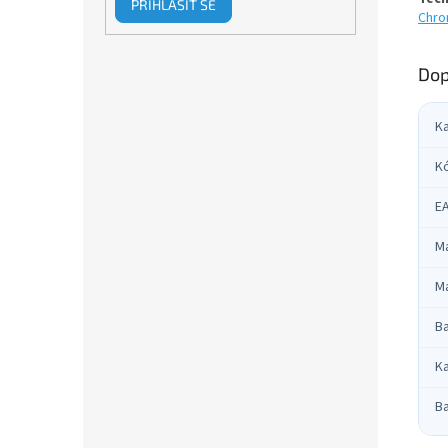
PŘIHLÁSIT SE
Chr
Dop
K
K
E
Ma
Ma
B
Ka
B