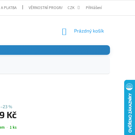
 A PLATBA
VĚRNOSTNÍ PROGRAM
CZK
Přihlášení
NÁKUPNÍ
Prázdný košík
KOŠÍK
–23 %
9 Kč
em
1 ks