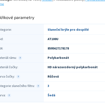
ome
lňkové parametry
ategorie
:
Sluneční brýle pro dospělé
ód
:
AT100U
AN
:
8595627178178
teriál rámu
:
Polykarbonát
?
teriál čočky
:
HD nárazuvzdorný polykarbonát
arva čočky
:
Růžová
?
tegorie slunečního filtru
:
3
?
arva
:
Šedá
?