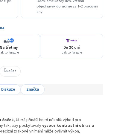
boží při
Odesíláme každý den. Většinu
objednávek doručíme za 1–2 pracovní
dny.
TBA
Na třetiny
Do 30 dní
ak to funguje
Jak to funguje
Sdílet
Diskuze
Značka
h čoček
, která přináší hned několik výhod pro
eny tak, aby poskytovaly
vysoce kontrastní obraz a
y precizní zrakové vnímání může ovlivnit výkon,