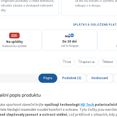
Originální produkty z české distribuce,
14 dní na vrácení či výměnu z
oficiální záruka a dostupné náhradní
nákupu v e-shopu.
díly.
SPLÁTKY A ODLOŽENÁ PLA
Do 30 dní
Na splátky
Jak to funguje
J
Kalkulačka splátek
Tisk
Zeptat se
Hlídat
Popis
Podobné (3)
Hodnocení
ailní popis produktu
luke sportovní sluneční brýle
využívají technologii
HD Tech
polarizačníc
atele hledající maximální vizuální komfort a ochranu. Tyto čočky jsou navrž
zně zlepšovaly jasnost a ostrost vidění
, což je klíčové v situacích, kd