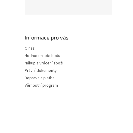
Z
á
p
a
Informace pro vás
t
O nás
í
Hodnocení obchodu
Nákup a vrácení zboží
Právní dokumenty
Doprava a platba
Věrnostní program