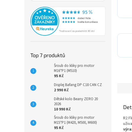
Top 7 produktů
Šroub do kliky pro motor
M16*P1 (M510)
95 Kč
Displej Bafang DP C18 CAN CZ
2 990 Kč
Dětské kolo Beany ZERO 20
2026
Det
10 990 Kč
Šroub do kliky pro motor
R2 F
M15*P1 (M420, M500, M600)
uživ
95 Kč
výra