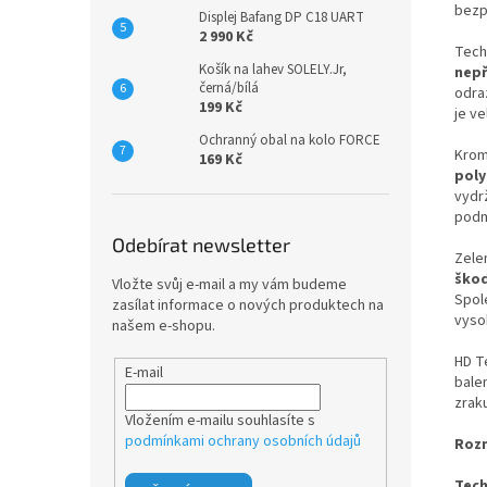
bezp
Displej Bafang DP C18 UART
2 990 Kč
Tech
Košík na lahev SOLELY.Jr,
nepř
černá/bílá
odra
199 Kč
je ve
Ochranný obal na kolo FORCE
Krom
169 Kč
pol
vydr
podm
Odebírat newsletter
Zele
škod
Vložte svůj e-mail a my vám budeme
Spol
zasílat informace o nových produktech na
vyso
našem e-shopu.
HD Te
E-mail
bale
zraku
Vložením e-mailu souhlasíte s
podmínkami ochrany osobních údajů
Roz
Tech