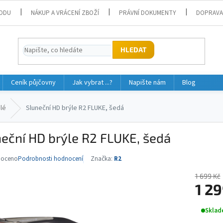
ODU
NÁKUP A VRÁCENÍ ZBOŽÍ
PRÁVNÍ DOKUMENTY
DOPRAVA
HLEDAT
Ceník půjčovny
Jak vybrat ...?
Napište nám
Blog
lé
Sluneční HD brýle R2 FLUKE, šedá
eční HD brýle R2 FLUKE, šedá
noceno
Podrobnosti hodnocení
Značka:
R2
né
ní
1 699 Kč
u
1 29
Měrná
Sklad
cena: