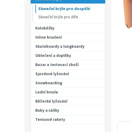
p
hvězdič
a
Sluneční brýle pro dospělé
n
Sluneční brýle pro děti
e
l
Koloběžky
Inline bruslení
Skateboardy a longboardy
Oblečení a doplňky
Bazar a testovací zboží
Sjezdové lyžování
Snowboarding
Lední brusle
Běžecké lyžování
Boby a sáňky
Tenisové rakety