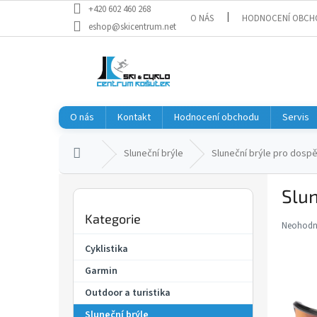
Přejít
+420 602 460 268
O NÁS
HODNOCENÍ OBCH
na
eshop@skicentrum.net
obsah
O nás
Kontakt
Hodnocení obchodu
Servis
Domů
Sluneční brýle
Sluneční brýle pro dospě
P
Slun
o
Přeskočit
s
Kategorie
kategorie
t
Neohod
Průměr
r
hodnoce
Cyklistika
a
produkt
Garmin
je
n
0,0
n
Outdoor a turistika
z
í
5
Sluneční brýle