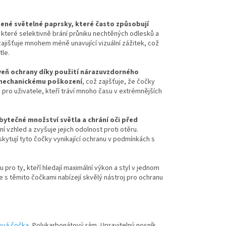
žené světelné paprsky, které často způsobují
, které selektivně brání průniku nechtěných odlesků a
zajišťuje mnohem méně unavující vizuální zážitek, což
tle.
eň ochrany díky použití nárazuvzdorného
mechanickému poškození
, což zajišťuje, že čočky
 pro uživatele, kteří tráví mnoho času v extrémnějších
bytečné množství světla a chrání oči před
í vzhled a zvyšuje jejich odolnost proti otěru.
kytují tyto čočky vynikající ochranu v podmínkách s
u pro ty, kteří hledají maximální výkon a styl v jednom
e s těmito čočkami nabízejí skvělý nástroj pro ochranu
ová čočka
, Polykarbonátový rám, Upravitelný nosník,