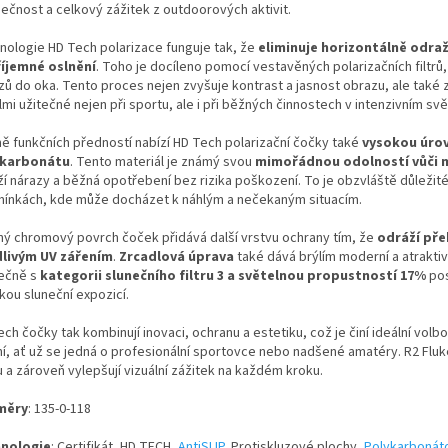
ečnost a celkový zážitek z outdoorových aktivit.
nologie HD Tech polarizace funguje tak, že
eliminuje horizontálně odra
íjemné oslnění
. Toho je docíleno pomocí vestavěných polarizačních filtrů
zů do oka. Tento proces nejen zvyšuje kontrast a jasnost obrazu, ale také 
lmi užitečné nejen při sportu, ale i při běžných činnostech v intenzivním svě
ě funkčních předností nabízí HD Tech polarizační čočky také
vysokou úrov
ykarbonátu
. Tento materiál je známý svou
mimořádnou odolností vůči 
ží nárazy a běžná opotřebení bez rizika poškození. To je obzvláště důležité
ínkách, kde může docházet k náhlým a nečekaným situacím.
ný chromový povrch čoček přidává další vrstvu ochrany tím, že
odráží pře
livým UV zářením
.
Zrcadlová úprava
také dává brýlím moderní a atraktivn
ečně s
kategorii slunečního filtru 3 a světelnou propustností 17%
pos
kou sluneční expozicí.
ch čočky tak kombinují inovaci, ochranu a estetiku, což je činí ideální volbo
ní, ať už se jedná o profesionální sportovce nebo nadšené amatéry. R2 Fluk
 a zároveň vylepšují vizuální zážitek na každém kroku.
měry
:
135-0-118
nologie
: Certifikát, HD TECH,
AntiSLIP
, Protiskluzové plochy,
Polykarbonát