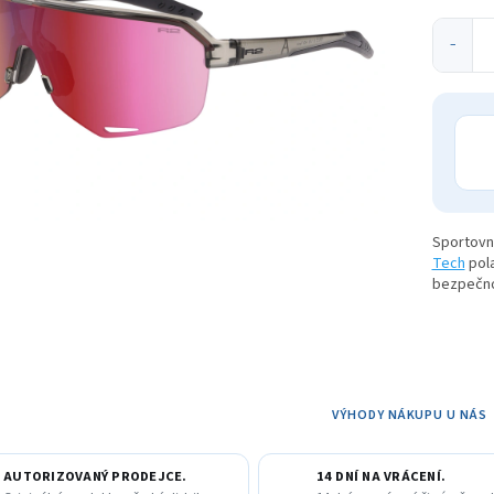
ek.
−
Sportovní
Tech
pola
bezpečnos
VÝHODY NÁKUPU U NÁS
AUTORIZOVANÝ PRODEJCE.
14 DNÍ NA VRÁCENÍ.