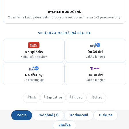
RYCHLÉ DORUČENÍ.
Odesíláme každý den. Většinu objednávek doručíme za 1–2 pracovní dny.
SPLÁTKY A ODLOŽENÁ PLATBA
Do 30 dní
Na splátky
Jak to funguje
Kalkulačka splátek
Na třetiny
Do 30 dní
Jak to funguje
Jak to funguje
Tisk
Zeptat se
Hlídat
Sdílet
Popis
Podobné (3)
Hodnocení
Diskuze
Značka