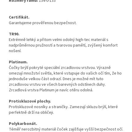
Rozměry rámu:
134-0-133
Certifikát.
Garantujeme prověřenou bezpečnost.
TR90.
Extrémně lehký a přitom velmi odolný high-tec materiál s
nadprůměrnou pružností a tvarovou pamětí, zvýšený komfort
nošení.
Platinum.
Čočky brýlí pokryté speciální zrcadlovou vrstvou. Výrazně
omezují množství světla, které vstupuje do vašich očí tím, že ho
jednoduše velkou část odrazí. Dnes je možné mít tuto
zrcadlovou vrstvu ve všech barevných odstínech duhy.
Zrcadlová vrstva Platinum je navíc otěru odolná.
Protiskluzové plochy.
Protiskluzové nosníky a straničky. Zamezují skluzu brýlí, které
perfektně drží na obličeji.
Polykarbonát.
Téměř nerozbitný materiál čoček zajišťuje vyšší bezpečnost očí.