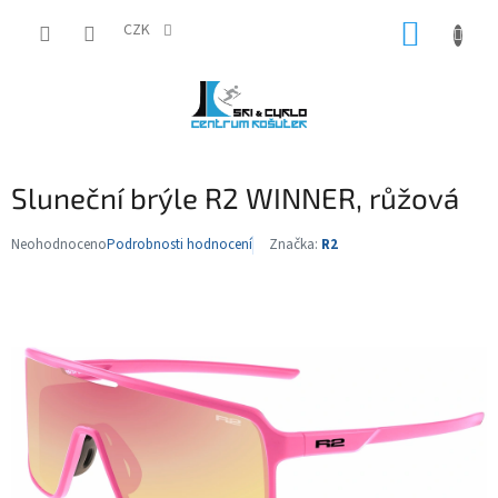
Přejít
NÁKUP
na
CZK
obsah
KOŠÍK
Sluneční brýle R2 WINNER, růžová
Neohodnoceno
Podrobnosti hodnocení
Značka:
R2
Průměrné
hodnocení
produktu
je
0,0
z
5
hvězdiček.