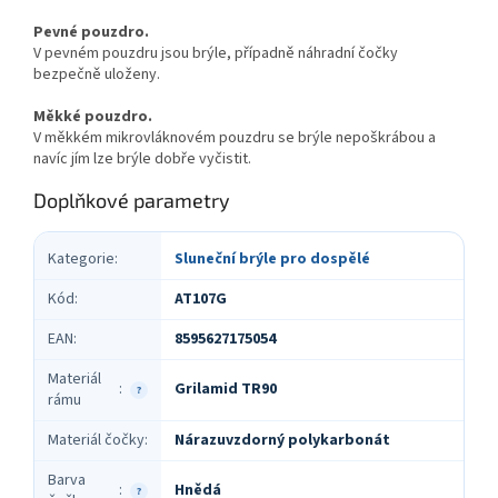
Pevné pouzdro.
V pevném pouzdru jsou brýle, případně náhradní čočky
bezpečně uloženy.
Měkké pouzdro.
V měkkém mikrovláknovém pouzdru se brýle nepoškrábou a
navíc jím lze brýle dobře vyčistit.
Doplňkové parametry
Kategorie
:
Sluneční brýle pro dospělé
Kód
:
AT107G
EAN
:
8595627175054
Materiál
Grilamid TR90
:
?
rámu
Materiál čočky
:
Nárazuvzdorný polykarbonát
Barva
Hnědá
:
?