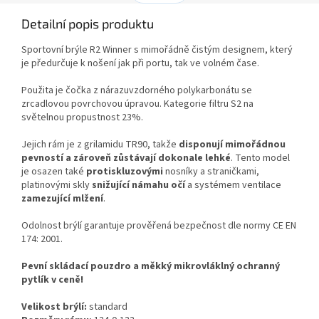
Detailní popis produktu
Sportovní brýle R2 Winner s mimořádně čistým designem, který
je předurčuje k nošení jak při portu, tak ve volném čase.
Použita je čočka z nárazuvzdorného polykarbonátu se
zrcadlovou povrchovou úpravou. Kategorie filtru S2 na
světelnou propustnost 23%.
Jejich rám je z grilamidu TR90, takže
disponují mimořádnou
pevností a zároveň zůstávají dokonale lehké
. Tento model
je osazen také
protiskluzovými
nosníky a straničkami,
platinovými skly
snižující námahu očí
a systémem ventilace
zamezující mlžení
.
Odolnost brýlí garantuje prověřená bezpečnost dle normy CE EN
174: 2001.
Pevní skládací pouzdro a měkký mikrovláklný ochranný
pytlík v ceně!
Velikost brýlí:
standard