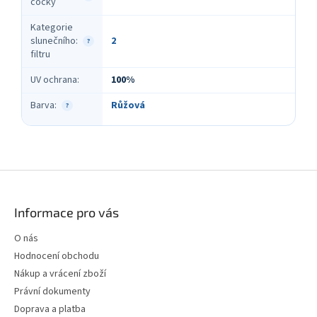
čočky
Kategorie
slunečního
:
2
?
filtru
UV ochrana
:
100%
Barva
:
Růžová
?
Z
á
p
Informace pro vás
a
t
O nás
í
Hodnocení obchodu
Nákup a vrácení zboží
Právní dokumenty
Doprava a platba