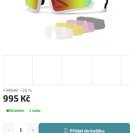
1 390 Kč
–28 %
995 Kč
Měrná
Skladem
1 sada
cena:
Přidat do košíku
−
+