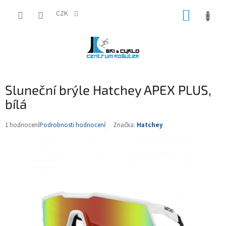
Přejít
NÁKUP
na
CZK
obsah
KOŠÍK
Sluneční brýle Hatchey APEX PLUS,
bílá
1 hodnocení
Podrobnosti hodnocení
Značka:
Hatchey
Průměrné
hodnocení
produktu
je
5,0
z
5
hvězdiček.