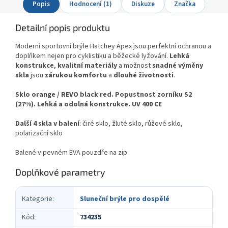
Popis
Hodnocení (1)
Diskuze
Značka
Detailní popis produktu
Moderní sportovní brýle Hatchey Apex jsou perfektní ochranou a
doplňkem nejen pro cyklistiku a běžecké lyžování.
Lehká
konstrukce
,
kvalitní
materiály
a možnost
snadné
výměny
skla
jsou
zárukou komfortu
a
dlouhé životnosti
.
Sklo orange / REVO black red. Popustnost zorníku S2
(27%). Lehká a odolná konstrukce. UV 400 CE
Další 4 skla v balení
: čiré sklo, žluté sklo, růžové sklo,
polarizační sklo
Balené v pevném EVA pouzdře na zip
Doplňkové parametry
Kategorie
:
Sluneční brýle pro dospělé
Kód
:
734235