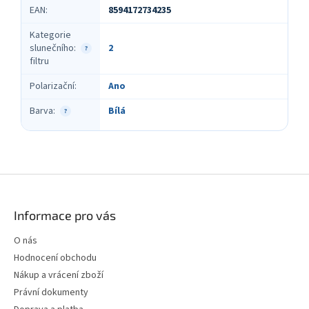
EAN
:
8594172734235
Kategorie
slunečního
:
2
?
filtru
Polarizační
:
Ano
Barva
:
Bílá
?
Z
á
p
Informace pro vás
a
t
O nás
í
Hodnocení obchodu
Nákup a vrácení zboží
Právní dokumenty