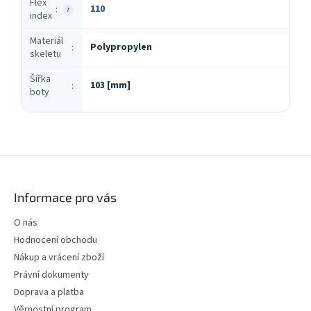
Flex
110
:
?
index
Materiál
Polypropylen
:
skeletu
Šířka
103 [mm]
:
boty
Z
á
p
Informace pro vás
a
t
O nás
í
Hodnocení obchodu
Nákup a vrácení zboží
Právní dokumenty
Doprava a platba
Věrnostní program