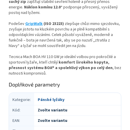
suchý zip
zajišťují stabilní sevření holeně a přesný přenos
energie.
Náklon komínu 12.0°
podporuje přirozený, vyvážený
postoj nad lyžemi.
Podešev
GripWalk
(ISO 23223)
zlepšuje chůzi mimo sjezdovku,
zvyšuje jistotu na kluzkém povrchu a je plně kompatibilní s
odpovídajícími vázáními. Celek působí vyváženě, moderně a
funkčně – bota je navržená tak, aby se po nazutí „ztratila z
hlavy“ a lyžař se mohl soustředit jen na jízdu.
Tecnica Mach BOA HV 110 GW je ideální volbou pro pokročilé a
sportovní lyžaře, kteří chtějí
komfort širokého kopyta,
přesnost systému BOA® a spolehlivý výkon po celý den
, bez
nutnosti kompromisů.
Doplňkové parametry
Kategorie
:
Pánské lyžáky
Kód
:
Zvolte variantu
EAN
:
Zvolte variantu