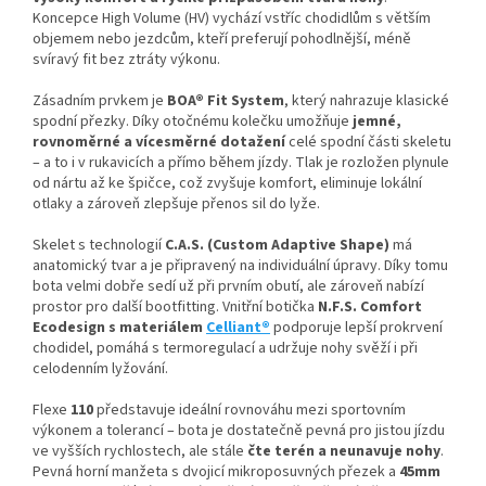
Koncepce High Volume (HV) vychází vstříc chodidlům s větším
objemem nebo jezdcům, kteří preferují pohodlnější, méně
svíravý fit bez ztráty výkonu.
Zásadním prvkem je
BOA® Fit System
, který nahrazuje klasické
spodní přezky. Díky otočnému kolečku umožňuje
jemné,
rovnoměrné a vícesměrné dotažení
celé spodní části skeletu
– a to i v rukavicích a přímo během jízdy. Tlak je rozložen plynule
od nártu až ke špičce, což zvyšuje komfort, eliminuje lokální
otlaky a zároveň zlepšuje přenos sil do lyže.
Skelet s technologií
C.A.S. (Custom Adaptive Shape)
má
anatomický tvar a je připravený na individuální úpravy. Díky tomu
bota velmi dobře sedí už při prvním obutí, ale zároveň nabízí
prostor pro další bootfitting. Vnitřní botička
N.F.S. Comfort
Ecodesign s materiálem
Celliant®
podporuje lepší prokrvení
chodidel, pomáhá s termoregulací a udržuje nohy svěží i při
celodenním lyžování.
Flexe
110
představuje ideální rovnováhu mezi sportovním
výkonem a tolerancí – bota je dostatečně pevná pro jistou jízdu
ve vyšších rychlostech, ale stále
čte terén a neunavuje nohy
.
Pevná horní manžeta s dvojicí mikroposuvných přezek a
45mm