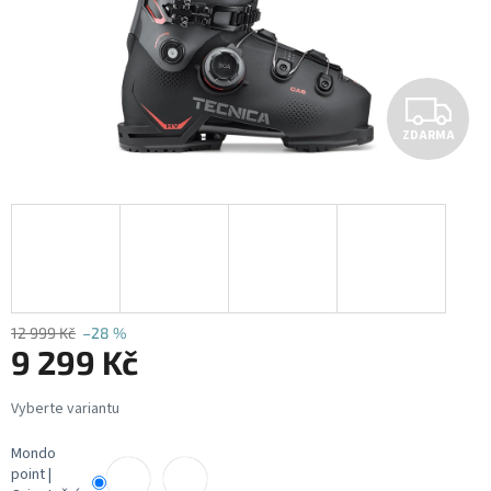
Z
ZDARMA
D
A
R
M
A
12 999 Kč
–28 %
9 299 Kč
Měrná
cena:
Mondo
point |