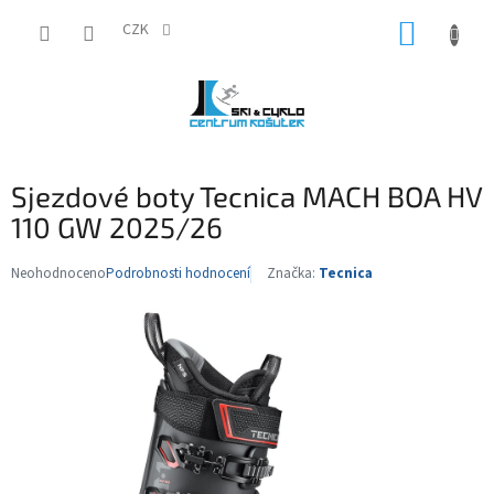
Přejít
NÁKUP
na
CZK
obsah
KOŠÍK
Sjezdové boty Tecnica MACH BOA HV
110 GW 2025/26
Neohodnoceno
Podrobnosti hodnocení
Značka:
Tecnica
Průměrné
hodnocení
produktu
je
0,0
z
5
hvězdiček.