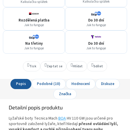
Kalkulačka splátek
Kalkulačka splátek
Rozdělená platba
Do 30 dní
Jak to funguje
Jak to funguje
Na třetiny
Do 30 dní
Jak to funguje
Jak to funguje
Tisk
Zeptat se
Hlídat
Sdílet
Popis
Podobné (10)
Hodnocení
Diskuze
Značka
Detailní popis produktu
Lyžařské boty
Tecnica Mach
BOA
HV 110 GW
jsou určené pro
sportovně založené lyžaře, kteří hledají
přesné ovládání lyží,
vysoký komfort a rychlé přizpůsobení tvaru nohy
.