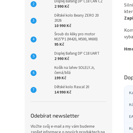
Displej Bafang DP C18 CAN CZ
Siln
2 990 Kč
kter
Dětské kolo Beany ZERO 20
Zap
2026
10 990 Kč
Komb
Šroub do kliky pro motor
vyba
M15*P1 (M420, M500, M600)
95 Kč
Hmo
Displej Bafang DP C18 UART
2 990 Kč
Košík na lahev SOLELY.Jr,
černá/bílá
Dop
199 Kč
Dětské kolo Rascal 20
14 990 Kč
K
K
Odebírat newsletter
E
Vložte svůj e-mail a my vám budeme
Ku
zasílat informace o nových produktech na