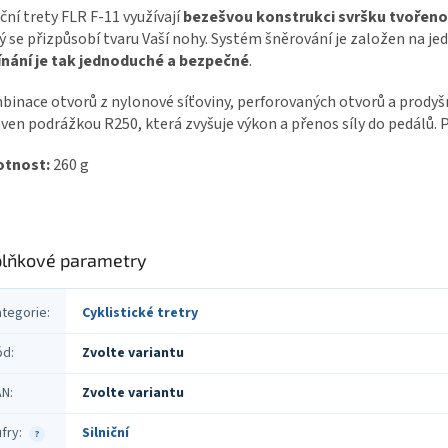
iční trety FLR F-11 využívají
bezešvou konstrukci svršku tvořeno
ý se přizpůsobí tvaru Vaší nohy. Systém šněrování je založen na je
ínání je tak jednoduché a bezpečné
.
inace otvorů z nylonové síťoviny, perforovaných otvorů a prodyšné
ven podrážkou R250, která zvyšuje výkon a přenos síly do pedálů. P
tnost:
260 g
lňkové parametry
ategorie
:
Cyklistické tretry
ód
:
Zvolte variantu
AN
:
Zvolte variantu
fry
:
Silniční
?