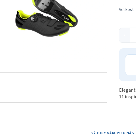
ek.
Velikost
−
Elegantn
11 inspi
VÝHODY NÁKUPU U NÁS