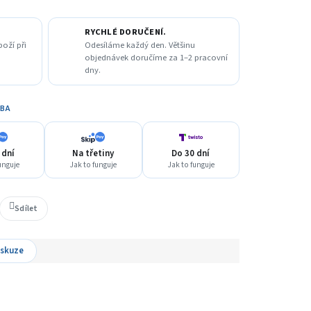
RYCHLÉ DORUČENÍ.
boží při
Odesíláme každý den. Většinu
objednávek doručíme za 1–2 pracovní
dny.
TBA
 dní
Na třetiny
Do 30 dní
unguje
Jak to funguje
Jak to funguje
Sdílet
iskuze