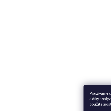
Používáme c
a díky analý
použitelnos