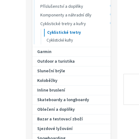
p
hvězdič
Příslušenství a doplňky
a
n
Komponenty a náhradní díly
e
Cyklistické tretry a kufry
l
Cyklistické tretry
Cyklistické kufry
Garmin
Outdoor a turistika
Sluneční brýle
Koloběžky
Inline bruslení
Skateboardy a longboardy
Oblečení a doplňky
Bazar a testovací zboží
Sjezdové lyžování
Snowboarding