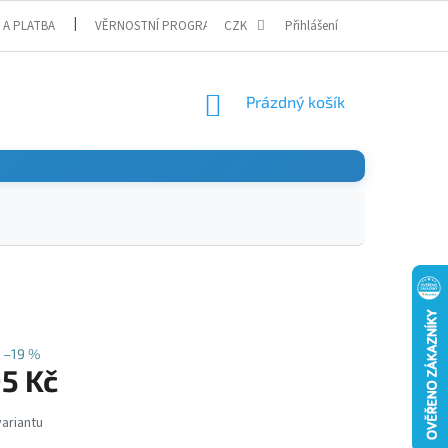
 A PLATBA
VĚRNOSTNÍ PROGRAM
CZK
Přihlášení
NÁKUPNÍ
Prázdný košík
KOŠÍK
–19 %
95 Kč