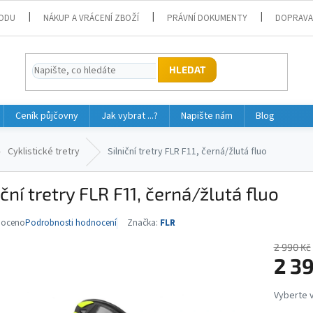
ODU
NÁKUP A VRÁCENÍ ZBOŽÍ
PRÁVNÍ DOKUMENTY
DOPRAVA
HLEDAT
Ceník půjčovny
Jak vybrat ...?
Napište nám
Blog
Cyklistické tretry
Silniční tretry FLR F11, černá/žlutá fluo
iční tretry FLR F11, černá/žlutá fluo
noceno
Podrobnosti hodnocení
Značka:
FLR
né
ní
2 990 Kč
u
2 3
Měrná
cena: