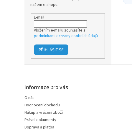
našem e-shopu.
E-mail
Vložením e-mailu souhlasíte s
podmínkami ochrany osobních údajů
PŘIHLÁSIT SE
Z
á
p
a
Informace pro vás
t
O nás
í
Hodnocení obchodu
Nákup a vrácení zboží
Právní dokumenty
Doprava a platba