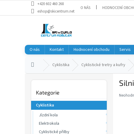
Přejít
+420 602 460 268
O NÁS
HODNOCENÍ OBCH
na
eshop@skicentrum.net
obsah
O nás
Kontakt
Hodnocení obchodu
Servis
Domů
Cyklistika
Cyklistické tretry a kufry
P
Siln
o
Přeskočit
s
Kategorie
kategorie
t
Neohod
Průměr
r
hodnoce
Cyklistika
a
produkt
je
Jízdní kola
n
0,0
n
Elektrokola
z
í
Cyklistické přilby
5