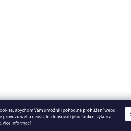
ookies, abychom Vám umožnili pohodlné prohlížení webu
ze provozu webu neustále zlepšovali jeho funkce, výkon a
t.
Více informací