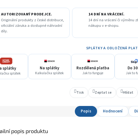
AUTORIZOVANÝ PRODEJCE.
14 DNÍ NA VRÁCENÍ.
Originální produkty z české distribuce,
14 dní na vrácení či výměnu z
oficiální záruka a dostupné náhradní
nákupu v e-shopu.
díly.
SPLÁTKY A ODLOŽENÁ PLA
Na splátky
Rozdělená platba
Do 30
a splátky
Kalkulačka splátek
Jak to funguje
Jak to f
lačka splátek
Tisk
Zeptat se
Hlídat
Popis
Hodnocení
D
ailní popis produktu