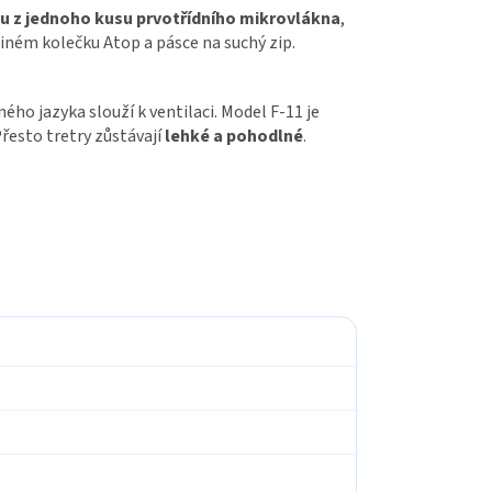
u z jednoho kusu prvotřídního mikrovlákna
,
diném kolečku Atop a pásce na suchý zip.
ho jazyka slouží k ventilaci. Model F-11 je
řesto tretry zůstávají
lehké a pohodlné
.