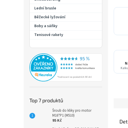
Lední brusle
Běžecké lyžování
Boby a sáňky
Tenisové rakety
N
Kalku
Top 7 produktů
Šroub do kliky pro motor
M16*P1 (M510)
95 Kč
Det