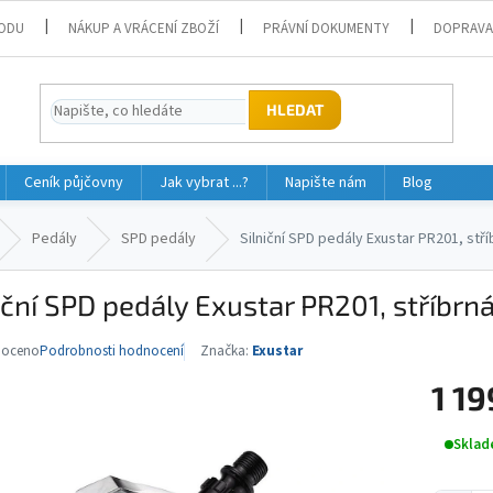
ODU
NÁKUP A VRÁCENÍ ZBOŽÍ
PRÁVNÍ DOKUMENTY
DOPRAVA
HLEDAT
Ceník půjčovny
Jak vybrat ...?
Napište nám
Blog
Pedály
SPD pedály
Silniční SPD pedály Exustar PR201, stří
iční SPD pedály Exustar PR201, stříbrn
noceno
Podrobnosti hodnocení
Značka:
Exustar
né
ní
1 19
u
Měrná
Sklad
cena: