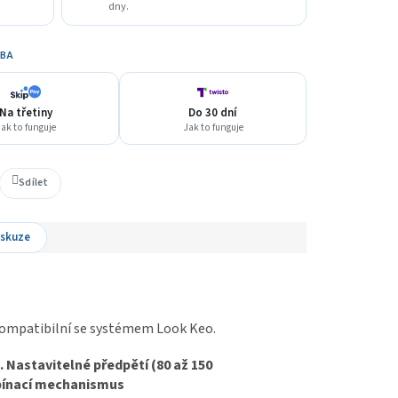
dny.
TBA
Na třetiny
Do 30 dní
ak to funguje
Jak to funguje
Sdílet
iskuze
kompatibilní se systémem Look Keo.
Nastavitelné předpětí (80 až 150
upínací mechanismus