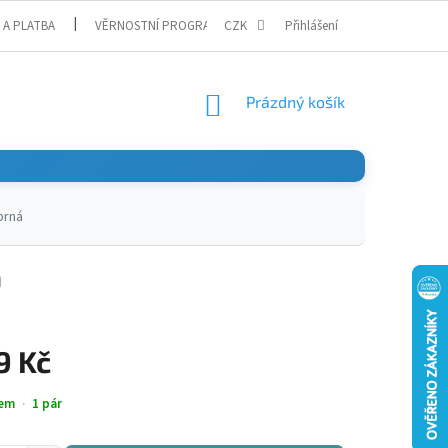
 A PLATBA
VĚRNOSTNÍ PROGRAM
CZK
Přihlášení
NÁKUPNÍ
Prázdný košík
KOŠÍK
brná
á
9 Kč
em
1 pár