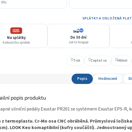
díly.
SPLÁTKY A ODLOŽENÁ PLA
Do 30 dní
Na splátky
Jak to funguje
J
Kalkulačka splátek
Tisk
Zeptat se
Hlídat
Popis
Hodnocení
D
ailní popis produktu
apné silniční pedály Exustar PR201 se systémem Exustar EPS-R, 
 z termoplastu. Cr-Mo osa CNC obráběná. Průmyslová ložiska. 
.cm). LOOK Keo komaptibilní (kufry součáští). Jednostranný 