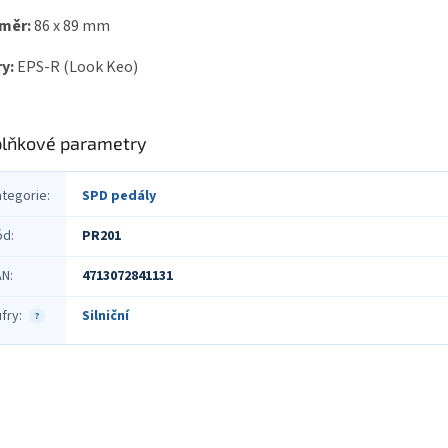
měr:
86 x 89 mm
y:
EPS-R (Look Keo)
lňkové parametry
ategorie
:
SPD pedály
ód
:
PR201
AN
:
4713072841131
fry
:
Silniční
?