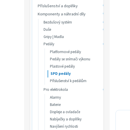
p
hvězdič
Příslušenství a doplňky
a
n
Komponenty a náhradní díly
e
Bezdušový systém
l
Duše
Gripy | Madla
Pedály
Platformové pedály
Pedály se snímači výkonu
Plastové pedály
SPD pedály
Příslušenství k pedálům
Pro elektrokola
Alarmy
Baterie
Displeje a ovladače
Nabíječky a doplňky
Navýšení rychlosti