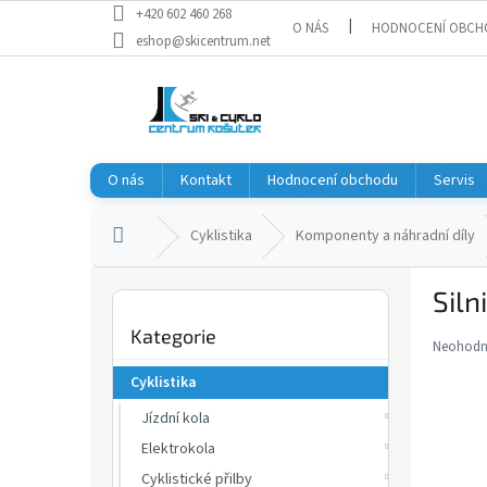
Přejít
+420 602 460 268
O NÁS
HODNOCENÍ OBCH
na
eshop@skicentrum.net
obsah
O nás
Kontakt
Hodnocení obchodu
Servis
Domů
Cyklistika
Komponenty a náhradní díly
P
Siln
o
Přeskočit
s
Kategorie
kategorie
t
Neohod
Průměr
r
hodnoce
Cyklistika
a
produkt
je
Jízdní kola
n
0,0
n
Elektrokola
z
í
Cyklistické přilby
5