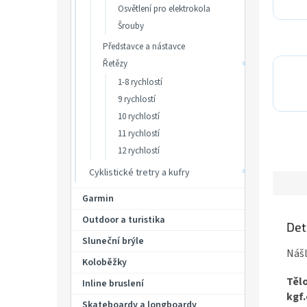
Osvětlení pro elektrokola
Šrouby
Představce a nástavce
Řetězy
1-8 rychlostí
9 rychlostí
10 rychlostí
11 rychlostí
12 rychlostí
Cyklistické tretry a kufry
Garmin
Outdoor a turistika
Det
Sluneční brýle
Nášl
Koloběžky
Tělo
Inline bruslení
kgf
Skateboardy a longboardy