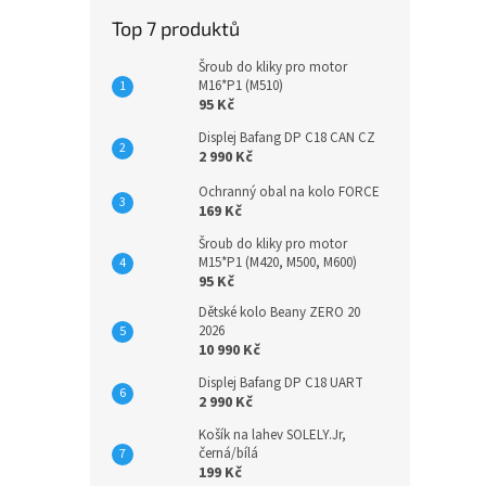
Top 7 produktů
Šroub do kliky pro motor
M16*P1 (M510)
95 Kč
Displej Bafang DP C18 CAN CZ
2 990 Kč
Ochranný obal na kolo FORCE
169 Kč
Šroub do kliky pro motor
M15*P1 (M420, M500, M600)
95 Kč
Dětské kolo Beany ZERO 20
2026
10 990 Kč
Displej Bafang DP C18 UART
2 990 Kč
Košík na lahev SOLELY.Jr,
černá/bílá
199 Kč