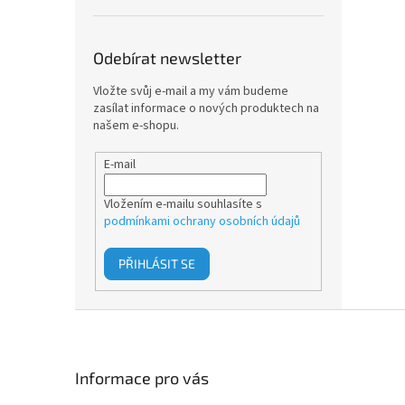
Odebírat newsletter
Vložte svůj e-mail a my vám budeme
zasílat informace o nových produktech na
našem e-shopu.
E-mail
Vložením e-mailu souhlasíte s
podmínkami ochrany osobních údajů
PŘIHLÁSIT SE
Z
á
p
a
Informace pro vás
t