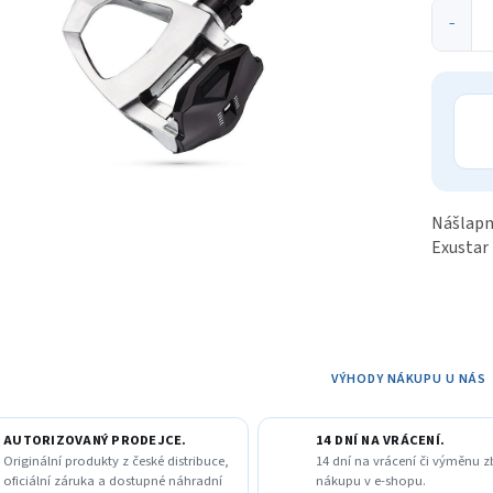
ek.
−
Nášlapn
Exustar
VÝHODY NÁKUPU U NÁS
AUTORIZOVANÝ PRODEJCE.
14 DNÍ NA VRÁCENÍ.
Originální produkty z české distribuce,
14 dní na vrácení či výměnu z
oficiální záruka a dostupné náhradní
nákupu v e-shopu.