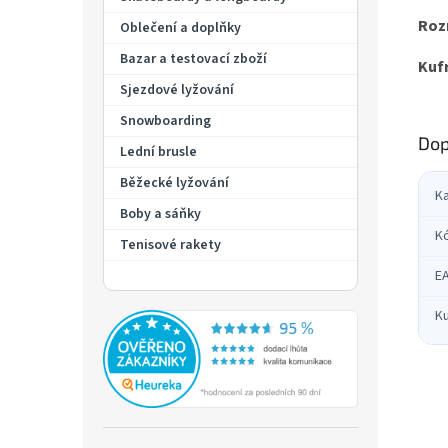
Roz
Oblečení a doplňky
Bazar a testovací zboží
Kufr
Sjezdové lyžování
Snowboarding
Dop
Lední brusle
Běžecké lyžování
K
Boby a sáňky
K
Tenisové rakety
E
Ku