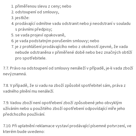
přiměřenou slevu z ceny; nebo
odstoupení od smlouvy,
jestliže:
prodávající odmítne vadu odstranit nebo ji neodstraní v souladu
s právními předpisy;
se vada projeví opakovaně,
je vada podstatným porušením smlouvy; nebo
je z prohlášení prodávajícího nebo z okolností zjevné, že vada
nebude odstraněna v přiměřené době nebo bez značných obtíží
pro spotřebitele.
7.7.
Právo na odstoupení od smlouvy nenáleží v případě, je-li vada zboží
nevýznamná.
7.8.
V případě, že si vadu na zboží způsobil spotřebitel sám, práva z
vadného plnění mu nenáleží.
7.9.
Vadou zboží není opotřebení zboží způsobené jeho obvyklým
užíváním nebo u použitého zboží opotřebení odpovídající míře jeho
předchozího používání.
7.10.
Při uplatnění reklamace vystaví prodávající písemné potvrzení, ve
kterém bude uvedeno: