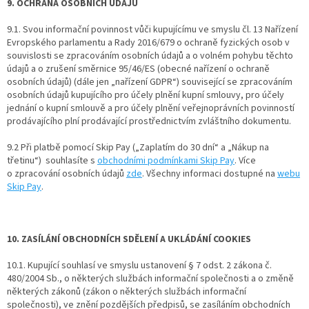
9. OCHRANA OSOBNÍCH ÚDAJŮ
9.1. Svou informační povinnost vůči kupujícímu ve smyslu čl. 13 Nařízení
Evropského parlamentu a Rady 2016/679 o ochraně fyzických osob v
souvislosti se zpracováním osobních údajů a o volném pohybu těchto
údajů a o zrušení směrnice 95/46/ES (obecné nařízení o ochraně
osobních údajů) (dále jen „nařízení GDPR“) související se zpracováním
osobních údajů kupujícího pro účely plnění kupní smlouvy, pro účely
jednání o kupní smlouvě a pro účely plnění veřejnoprávních povinností
prodávajícího plní prodávající prostřednictvím zvláštního dokumentu.
9.2 Při platbě pomocí Skip Pay („Zaplatím do 30 dní“ a „Nákup na
třetinu“) souhlasíte s
obchodními podmínkami Skip Pay
. Více
o zpracování osobních údajů
zde
. Všechny informaci dostupné na
webu
Skip Pay
.
10. ZASÍLÁNÍ OBCHODNÍCH SDĚLENÍ A UKLÁDÁNÍ COOKIES
10.1. Kupující souhlasí ve smyslu ustanovení § 7 odst. 2 zákona č.
480/2004 Sb., o některých službách informační společnosti a o změně
některých zákonů (zákon o některých službách informační
společnosti), ve znění pozdějších předpisů, se zasíláním obchodních