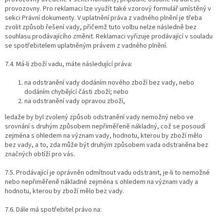
provozovny. Pro reklamaci lze využít také vzorový formulář umístěný v
sekci Právní dokumenty. V uplatnění práva z vadného plnění je třeba
zvolit způsob řešení vady, přičemž tuto volbu nelze následně bez
souhlasu prodávajícího změnit. Reklamaci vyřizuje prodávající v souladu
se spotřebitelem uplatněným právem z vadného plnění.
7.4.
Má-li zboží vadu, máte následující práva:
na odstranění vady dodáním nového zboží bez vady, nebo
dodáním chybějící části zboží; nebo
na odstranění vady opravou zboží,
ledaže by byl zvolený způsob odstranění vady nemožný nebo ve
srovnání s druhým způsobem nepřiměřeně nákladný, což se posoudí
zejména s ohledem na význam vady, hodnotu, kterou by zboží mělo
bez vady, a to, zda může být druhým způsobem vada odstraněna bez
značných obtíží pro vás.
7.5.
Prodávající je oprávněn odmítnout vadu odstranit, je-li to nemožné
nebo nepřiměřeně nákladné zejména s ohledem na význam vady a
hodnotu, kterou by zboží mělo bez vady.
7.6.
Dále má spotřebitel právo na: