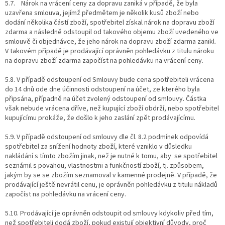
5.7.
Nárok na vrácení ceny za dopravu zaniká v případě, že byla
uzavřena smlouva, jejímž předmětem je několik kusů zboží nebo
dodání několika částí zboží, spotřebitel získal nárok na dopravu zboží
zdarma a následně odstoupil od takového objemu zboží uvedeného ve
smlouvě či objednávce, že jeho nárok na dopravu zboží zdarma zanikl.
V takovém případě je prodávající oprávněn pohledávku z titulu nároku
na dopravu zboží zdarma započíst na pohledávku na vrácení ceny.
5.8.
V případě odstoupení od Smlouvy bude cena spotřebiteli vrácena
do 14 dnů ode dne účinnosti odstoupení na účet, ze kterého byla
připsána, případně na účet zvolený odstoupení od smlouvy. Částka
však nebude vrácena dříve, než kupující zboží obdrží, nebo spotřebitel
kupujícímu prokáže, že došlo k jeho zaslání zpět prodávajícímu.
5.9.
V případě odstoupení od smlouvy dle čl. 8.2 podmínek odpovídá
spotřebitel za snížení hodnoty zboží, které vzniklo v důsledku
nakládání s tímto zbožím jinak, než je nutné k tomu, aby
se spotřebitel
seznámil s povahou, vlastnostmi a funkčností zboží, tj. způsobem,
jakým by se se zbožím seznamoval v kamenné prodejně. V případě, že
prodávající ještě nevrátil cenu, je oprávněn pohledávku z titulu nákladů
započíst na pohledávku na vrácení ceny.
5.10.
Prodávající je oprávněn odstoupit od smlouvy kdykoliv před tím,
než spotřebiteli dodá zboží, pokud existují objektivní důvody, proč