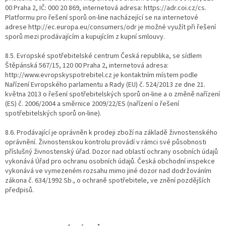
00 Praha 2, IČ: 000 20 869, internetová adresa: https://adr.coi.cz/cs.
Platformu pro řešení sporů on-line nacházející se na internetové
adrese http://ec.europa.eu/consumers/odr je možné využít při řešení
sporů mezi prodávajícím a kupujícím z kupní smlouvy.
8.5. Evropské spotřebitelské centrum Česká republika, se sídlem
Štěpánská 567/15, 120 00 Praha 2, internetová adresa:
http://www.evropskyspotrebitel.cz je kontaktním místem podle
Nařízení Evropského parlamentu a Rady (EU) č. 524/2013 ze dne 21.
května 2013 o řešení spotřebitelských sporů on-line a o změně nařízení
(ES) č. 2006/2004 a směrnice 2009/22/ES (nařízení o řešení
spotřebitelských sporů on-line).
8.6. Prodávající je oprávněn k prodeji zboží na základě živnostenského
oprávnění. Živnostenskou kontrolu provádí v rámci své působnosti
příslušný živnostenský úřad. Dozor nad oblastí ochrany osobních údajů
vykonává Úřad pro ochranu osobních údajů. Česká obchodní inspekce
vykonává ve vymezeném rozsahu mimo jiné dozor nad dodržováním
zákona č. 634/1992 Sb., o ochraně spotřebitele, ve znění pozdějších
předpisů.