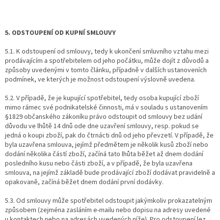
5. ODSTOUPENÍ OD KUPNÍ SMLOUVY
5.1.
K odstoupení od smlouvy, tedy k ukončení smluvního vztahu mezi
prodávajícím a spotřebitelem od jeho počátku, může dojít z důvodů a
způsoby uvedenými v tomto článku, případně v dalších ustanoveních
podmínek, ve kterých je možnost odstoupení výslovně uvedena.
5.2.
V případě, že je kupující spotřebitel, tedy osoba kupující zboží
mimo rámec své podnikatelské činnosti, má v souladu s ustanovením
§1829 občanského zákoníku právo odstoupit od smlouvy bez udání
důvodu ve lhůtě 14 dnů ode dne uzavření smlouvy, resp. pokud se
jedná o koupi zboží, pak do čtrnácti dnů od jeho převzetí. V případě, že
byla uzavřena smlouva, jejímž předmětem je několik kusů zboží nebo
dodání několika částí zboží, začíná tato lhůta běžet až dnem dodání
posledního kusu nebo části zboží, a v případě, že byla uzavřena
smlouva, na jejímž základě bude prodávající zboží dodávat pravidelně a
opakovaně, začíná běžet dnem dodání první dodávky.
5.3.
Od smlouvy může spotřebitel odstoupit jakýmkoliv prokazatelným
způsobem (zejména zasláním e-mailu nebo dopisu na adresy uvedené
u kontaktech nebo na adresách uvedených níže). Pro odstoupení lez