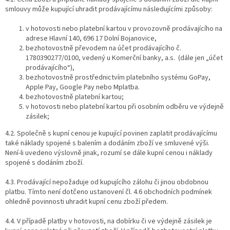
smlouvy může kupující uhradit prodávajícímu následujícími způsoby:
v hotovosti nebo platební kartou v provozovně prodávajícího na
adrese Hlavní 140, 696 17 Dolní Bojanovice,
bezhotovostně převodem na účet prodávajícího č.
1780390277/0100, vedený u Komerční banky, a.s.
(dále jen „účet
prodávajícího“),
bezhotovostně prostřednictvím platebního systému GoPay,
Apple Pay, Google Pay nebo Mplatba.
bezhotovostně platební kartou;
v hotovosti nebo platební kartou při osobním odběru ve výdejně
zásilek;
4.2. Společně s kupní cenou je kupující povinen zaplatit prodávajícímu
také náklady spojené s balením a dodáním zboží ve smluvené výši.
Není-li uvedeno výslovně jinak, rozumí se dále kupní cenou i náklady
spojené s dodáním zboží.
4.3. Prodávající nepožaduje od kupujícího zálohu či jinou obdobnou
platbu. Tímto není dotčeno ustanovení čl. 4.6 obchodních podmínek
ohledně povinnosti uhradit kupní cenu zboží předem.
4.4. V případě platby v hotovosti, na dobírku či ve výdejně zásilek je