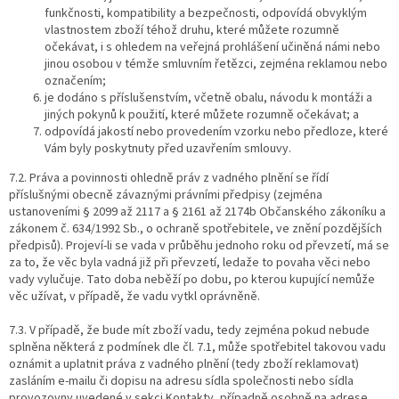
funkčnosti, kompatibility a bezpečnosti, odpovídá obvyklým
vlastnostem zboží téhož druhu, které můžete rozumně
očekávat, i s ohledem na veřejná prohlášení učiněná námi nebo
jinou osobou v témže smluvním řetězci, zejména reklamou nebo
označením;
je dodáno s příslušenstvím, včetně obalu, návodu k montáži a
jiných pokynů k použití, které můžete rozumně očekávat; a
odpovídá jakostí nebo provedením vzorku nebo předloze, které
Vám byly poskytnuty před uzavřením smlouvy.
7.2.
Práva a povinnosti ohledně práv z vadného plnění se řídí
příslušnými obecně závaznými právními předpisy (zejména
ustanoveními § 2099 až 2117 a § 2161 až 2174b Občanského zákoníku a
zákonem č. 634/1992 Sb., o ochraně spotřebitele, ve znění pozdějších
předpisů). Projeví-li se vada v průběhu jednoho roku od převzetí, má se
za to, že věc byla vadná již při převzetí, ledaže to povaha věci nebo
vady vylučuje. Tato doba neběží po dobu, po kterou kupující nemůže
věc užívat, v případě, že vadu vytkl oprávněně.
7.3.
V případě, že bude mít zboží vadu, tedy zejména pokud nebude
splněna některá z podmínek dle čl. 7.1, může spotřebitel takovou vadu
oznámit a uplatnit práva z vadného plnění (tedy zboží reklamovat)
zasláním e-mailu či dopisu na adresu sídla společnosti nebo sídla
provozovny uvedené v sekci Kontakty, případně osobně na adrese