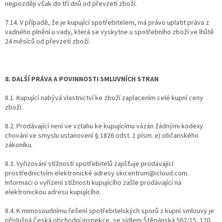
nejpozději však do tří dnů od převzetí zboží.
7.14.
V případě, že je kupující spotřebitelem, má právo uplatit práva z
vadného plnění u vady, která se vyskytne u spotřebního zboží ve lhůtě
24 měsíců od převzetí zboží.
8. DALŠÍ PRÁVA A POVINNOSTI SMLUVNÍCH STRAN
8.1. Kupující nabývá vlastnictví ke zboží zaplacením celé kupní ceny
zboží.
8.2. Prodávající není ve vztahu ke kupujícímu vázán žádnými kodexy
chování ve smyslu ustanovení § 1826 odst. 1 písm. e) občanského
zákoníku.
8.3. Vyřizování stížností spotřebitelů zajišťuje prodávající
prostřednictvím elektronické adresy skicentrum@icloud.com.
Informaci o vyřízení stížnosti kupujícího zašle prodávající na
elektronickou adresu kupujícího.
8.4. K mimosoudnímu řešení spotřebitelských sporů z kupní smlouvy je
příslušná Česká obchodní inspekce, se sídlem Štěpánská 567/15, 120