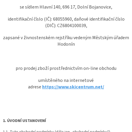
se sídlem Hlavní 140, 696 17, Dolní Bojanovice,
identifikační číslo (IČ): 68055960, daňové identifikační číslo
(DIČ): CZ6804100039,
zapsané v živnostenském rejstříku vedeným Městským úřadem
Hodonín
pro prodej zboží prostřednictvím on-line obchodu
umístěného na internetové
adrese
https://www.skicentrum.net/
1. ÚVODNÍ USTANOVENÍ
1.1. Tyto obchodní podmínky (dále jen „obchodní podmínky“)