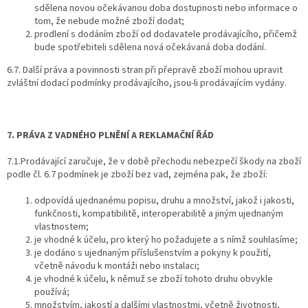
sdělena novou očekávanou doba dostupnosti nebo informace o
tom, že nebude možné zboží dodat;
prodlení s dodáním zboží od dodavatele prodávajícího, přičemž
bude spotřebiteli sdělena nová očekávaná doba dodání.
6.7. Další práva a povinnosti stran při přepravě zboží mohou upravit
zvláštní dodací podmínky prodávajícího, jsou-li prodávajícím vydány.
7. PRÁVA Z VADNÉHO PLNĚNÍ A REKLAMAČNÍ ŘÁD
7.1.Prodávající zaručuje, že v době přechodu nebezpečí škody na zboží
podle čl. 6.7 podmínek je zboží bez vad, zejména pak, že zboží:
odpovídá ujednanému popisu, druhu a množství, jakož i jakosti,
funkčnosti, kompatibilitě, interoperabilitě a jiným ujednaným
vlastnostem;
je vhodné k účelu, pro který ho požadujete a s nímž souhlasíme;
je dodáno s ujednaným příslušenstvím a pokyny k použití,
včetně návodu k montáži nebo instalaci;
je vhodné k účelu, k němuž se zboží tohoto druhu obvykle
používá;
množstvím, jakostí a dalšími vlastnostmi, včetně životnosti,