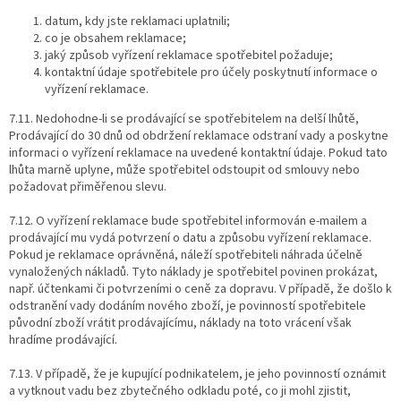
datum, kdy jste reklamaci uplatnili;
co je obsahem reklamace;
jaký způsob vyřízení reklamace spotřebitel požaduje;
kontaktní údaje spotřebitele pro účely poskytnutí informace o
vyřízení reklamace.
7.11.
Nedohodne-li se prodávající se spotřebitelem na delší lhůtě,
Prodávající do 30 dnů od obdržení reklamace odstraní vady a poskytne
informaci o vyřízení reklamace na uvedené kontaktní údaje. Pokud tato
lhůta marně uplyne, může spotřebitel odstoupit od smlouvy nebo
požadovat přiměřenou slevu.
7.12.
O vyřízení reklamace bude spotřebitel informován e-mailem a
prodávající mu vydá potvrzení o datu a způsobu vyřízení reklamace.
Pokud je reklamace oprávněná, náleží spotřebiteli náhrada účelně
vynaložených nákladů. Tyto náklady je spotřebitel povinen prokázat,
např. účtenkami či potvrzeními o ceně za dopravu. V případě, že došlo k
odstranění vady dodáním nového zboží, je povinností spotřebitele
původní zboží vrátit prodávajícímu, náklady na toto vrácení však
hradíme prodávající.
7.13.
V případě, že je kupující podnikatelem, je jeho povinností oznámit
a vytknout vadu bez zbytečného odkladu poté, co ji mohl zjistit,