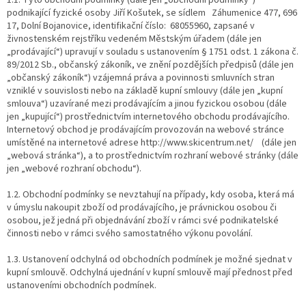
podnikající fyzické osoby Jiří Košutek, se sídlem
Záhumenice 477, 696
17, Dolní Bojanovice, identifikační číslo:
68055960, zapsané v
živnostenském rejstříku vedeném Městským úřadem (dále jen
„prodávající“) upravují v souladu s ustanovením § 1751 odst. 1 zákona č.
89/2012 Sb., občanský zákoník, ve znění pozdějších předpisů (dále jen
„občanský zákoník“) vzájemná práva a povinnosti smluvních stran
vzniklé v souvislosti nebo na základě kupní smlouvy (dále jen „kupní
smlouva“) uzavírané mezi prodávajícím a jinou fyzickou osobou (dále
jen „kupující“) prostřednictvím internetového obchodu prodávajícího.
Internetový obchod je prodávajícím provozován na webové stránce
umístěné na internetové adrese http://www.skicentrum.net/
(dále jen
„webová stránka“), a to prostřednictvím rozhraní webové stránky (dále
jen „webové rozhraní obchodu“).
1.2. Obchodní podmínky se nevztahují na případy, kdy osoba, která má
v úmyslu nakoupit zboží od prodávajícího, je právnickou osobou či
osobou, jež jedná při objednávání zboží v rámci své podnikatelské
činnosti nebo v rámci svého samostatného výkonu povolání.
1.3. Ustanovení odchylná od obchodních podmínek je možné sjednat v
kupní smlouvě. Odchylná ujednání v kupní smlouvě mají přednost před
ustanoveními obchodních podmínek.