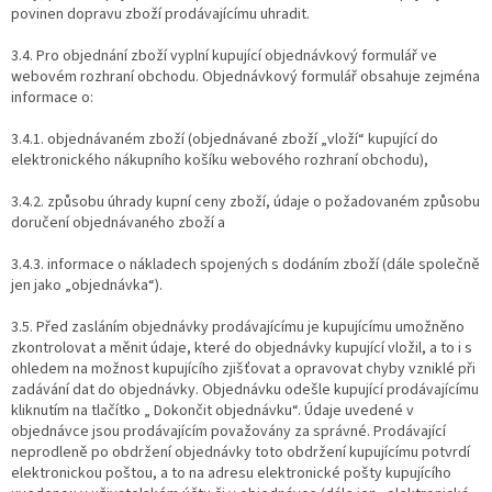
povinen dopravu zboží prodávajícímu uhradit.
3.4. Pro objednání zboží vyplní kupující objednávkový formulář ve
webovém rozhraní obchodu. Objednávkový formulář obsahuje zejména
informace o:
3.4.1. objednávaném zboží (objednávané zboží „vloží“ kupující do
elektronického nákupního košíku webového rozhraní obchodu),
3.4.2. způsobu úhrady kupní ceny zboží, údaje o požadovaném způsobu
doručení objednávaného zboží a
3.4.3. informace o nákladech spojených s dodáním zboží (dále společně
jen jako „objednávka“).
3.5. Před zasláním objednávky prodávajícímu je kupujícímu umožněno
zkontrolovat a měnit údaje, které do objednávky kupující vložil, a to i s
ohledem na možnost kupujícího zjišťovat a opravovat chyby vzniklé při
zadávání dat do objednávky. Objednávku odešle kupující prodávajícímu
kliknutím na tlačítko „ Dokončit objednávku“. Údaje uvedené v
objednávce jsou prodávajícím považovány za správné. Prodávající
neprodleně po obdržení objednávky toto obdržení kupujícímu potvrdí
elektronickou poštou, a to na adresu elektronické pošty kupujícího