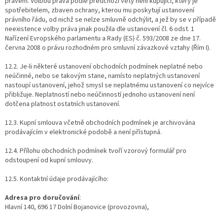
právem. Volbou práva podle předchozí věty není kupující, který je
spotřebitelem, zbaven ochrany, kterou mu poskytují ustanovení
právního řádu, od nichž se nelze smluvně odchýlit, a jež by se v případě
neexistence volby práva jinak použila dle ustanovení čl. 6 odst. 1
Nařízení Evropského parlamentu a Rady (ES) č. 593/2008 ze dne 17.
června 2008 o právu rozhodném pro smluvní závazkové vztahy (Řím I).
12.2. Je-li některé ustanovení obchodních podmínek neplatné nebo
neúčinné, nebo se takovým stane, namísto neplatných ustanovení
nastoupí ustanovení, jehož smysl se neplatnému ustanovení co nejvíce
přibližuje. Neplatností nebo neúčinností jednoho ustanovení není
dotčena platnost ostatních ustanovení.
12.3. Kupní smlouva včetně obchodních podmínek je archivována
prodávajícím v elektronické podobě a není přístupná.
12.4. Přílohu obchodních podmínek tvoří vzorový formulář pro
odstoupení od kupní smlouvy.
12.5. Kontaktní údaje prodávajícího:
Adresa pro doručování
:
Hlavní 140, 696 17 Dolní Bojanovice
(provozovna),