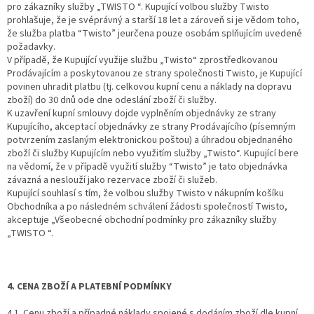
pro zákazníky služby „TWISTO “. Kupující volbou služby Twisto
prohlašuje, že je svéprávný a starší 18 let a zároveň si je vědom toho,
že služba platba “Twisto” jeurčena pouze osobám splňujícím uvedené
požadavky.
V případě, že Kupující využije službu „Twisto“ zprostředkovanou
Prodávajícím a poskytovanou ze strany společnosti Twisto, je Kupující
povinen uhradit platbu (tj. celkovou kupní cenu a náklady na dopravu
zboží) do 30 dnů ode dne odeslání zboží či služby.
K uzavření kupní smlouvy dojde vyplněním objednávky ze strany
Kupujícího, akceptací objednávky ze strany Prodávajícího (písemným
potvrzením zaslaným elektronickou poštou) a úhradou objednaného
zboží či služby Kupujícím nebo využitím služby „Twisto“. Kupující bere
na vědomí, že v případě využití služby “Twisto” je tato objednávka
závazná a neslouží jako rezervace zboží či služeb.
Kupující souhlasí s tím, že volbou služby Twisto v nákupním košíku
Obchodníka a po následném schválení žádosti společností Twisto,
akceptuje „Všeobecné obchodní podmínky pro zákazníky služby
„TWISTO “.
4. CENA ZBOŽÍ A PLATEBNÍ PODMÍNKY
4.1. Cenu zboží a případné náklady spojené s dodáním zboží dle kupní