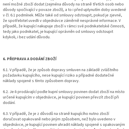
není možné zboží dodat (zejména důvody na straně třetích osob nebo
důvody spočívající v povaze zboží), a to i před uplynutím doby uvedené
v čl. 6.1 podmínek. Může také od smlouvy odstoupit, pokud je zjevné,
že spotřebitel uvedli v objednávce záměrně nesprávné informace. V
případě, že kupující nakupuje zboží v rámci své podnikatelské činnosti,
tedy jako podnikatel, je kupující oprávněn od smlouvy odstoupit
kdykoli, i bez udání důvodu.
6. PŘEPRAVA A DODÁNÍ ZBOŽÍ
6.1. V případě, že je způsob dopravy smluven na základě zvláštního
požadavku kupujícího, nese kupující riziko a případné dodatečné
náklady spojené s tímto způsobem dopravy.
6.2. Je-li prodávající podle kupní smlouvy povinen dodat zboží na místo
určené kupujícím v objednávce, je kupující povinen převzít zboží při
dodání.
6.3. V případě, že je z důvodů na straně kupujícího nutno zboží
doručovat opakovaně nebo jiným způsobem, než bylo uvedeno v
objednávce, je kupující povinen uhradit náklady spojené s opakovaným