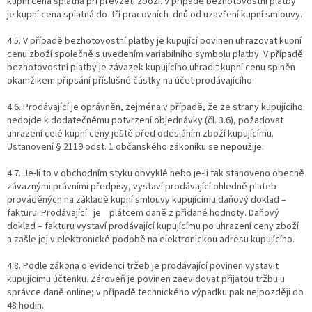
kupní cena splatná při převzetí zboží. V případě bezhotovostní platby
je kupní cena splatná do
tří pracovních
dnů od uzavření kupní smlouvy.
4.5. V případě bezhotovostní platby je kupující povinen uhrazovat kupní
cenu zboží společně s uvedením variabilního symbolu platby. V případě
bezhotovostní platby je závazek kupujícího uhradit kupní cenu splněn
okamžikem připsání příslušné částky na účet prodávajícího.
4.6. Prodávající je oprávněn, zejména v případě, že ze strany kupujícího
nedojde k dodatečnému potvrzení objednávky (čl. 3.6), požadovat
uhrazení celé kupní ceny ještě před odesláním zboží kupujícímu.
Ustanovení § 2119 odst. 1 občanského zákoníku se nepoužije.
4.7. Je-li to v obchodním styku obvyklé nebo je-li tak stanoveno obecně
závaznými právními předpisy, vystaví prodávající ohledně plateb
prováděných na základě kupní smlouvy kupujícímu daňový doklad –
fakturu. Prodávající
je
plátcem daně z přidané hodnoty. Daňový
doklad – fakturu vystaví prodávající kupujícímu po uhrazení ceny zboží
a zašle jej v elektronické podobě na elektronickou adresu kupujícího.
4.8. Podle zákona o evidenci tržeb je prodávající povinen vystavit
kupujícímu účtenku. Zároveň je povinen zaevidovat přijatou tržbu u
správce daně online; v případě technického výpadku pak nejpozději do
48 hodin.