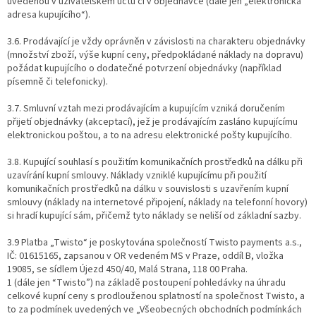
uvedenou v uživatelském účtu či v objednávce (dále jen „elektronická
adresa kupujícího“).
3.6. Prodávající je vždy oprávněn v závislosti na charakteru objednávky
(množství zboží, výše kupní ceny, předpokládané náklady na dopravu)
požádat kupujícího o dodatečné potvrzení objednávky (například
písemně či telefonicky).
3.7. Smluvní vztah mezi prodávajícím a kupujícím vzniká doručením
přijetí objednávky (akceptací), jež je prodávajícím zasláno kupujícímu
elektronickou poštou, a to na adresu elektronické pošty kupujícího.
3.8. Kupující souhlasí s použitím komunikačních prostředků na dálku při
uzavírání kupní smlouvy. Náklady vzniklé kupujícímu při použití
komunikačních prostředků na dálku v souvislosti s uzavřením kupní
smlouvy (náklady na internetové připojení, náklady na telefonní hovory)
si hradí kupující sám, přičemž tyto náklady se neliší od základní sazby.
3.9 Platba „Twisto“ je poskytována společností Twisto payments a.s.,
IČ: 01615165, zapsanou v OR vedeném MS v Praze, oddíl B, vložka
19085, se sídlem Újezd 450/40, Malá Strana, 118 00 Praha.
1 (dále jen “Twisto”) na základě postoupení pohledávky na úhradu
celkové kupní ceny s prodlouženou splatností na společnost Twisto, a
to za podmínek uvedených ve „Všeobecných obchodních podmínkách