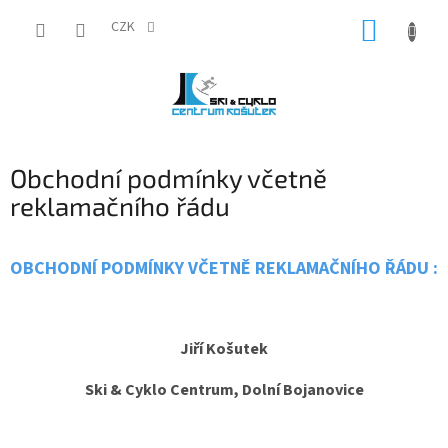
Přejít
NÁKUP
na
CZK
obsah
KOŠÍK
Obchodní podmínky včetně
reklamačního řádu
OBCHODNÍ PODMÍNKY
VČETNĚ REKLAMAČNÍHO ŘÁDU
:
Jiří Košutek
Ski & Cyklo Centrum, Dolní Bojanovice