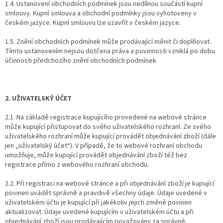
1.4. Ustanovení obchodních podmínek jsou nedílnou součástí kupní
smlouvy. Kupní smlouva a obchodní podmínky jsou vyhotoveny v
českém jazyce. Kupní smlouvu lze uzavřít v českém jazyce.
1.5. Znění obchodních podmínek může prodávající měnit či doplňovat.
Tímto ustanovením nejsou dotčena práva a povinnosti vzniklá po dobu
účinnosti předchozího znění obchodních podmínek.
2. UŽIVATELSKÝ ÚČET
2.1. Na základě registrace kupujícího provedené na webové stránce
může kupující přistupovat do svého uživatelského rozhraní. Ze svého
uživatelského rozhraní může kupující provádět objednávání zboží (dále
jen „uživatelský účet“). V případě, že to webové rozhraní obchodu
umožňuje, může kupující provádět objednávání zboží též bez
registrace přímo z webového rozhraní obchodu.
2.2. Při registraci na webové stránce a při objednávání zboží je kupující
povinen uvádět správně a pravdivě všechny údaje. Údaje uvedené v
uživatelském účtu je kupující při jakékoliv jejich změně povinen
aktualizovat. Údaje uvedené kupujícím v uživatelském účtu a při
objednávání zboží jsou prodávajícím považovány za správné.