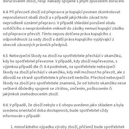
doručováním zboží, resp. náklady spojené s jiným způsobem doručení.
6.4. Při převzetí zboží od přepravce je kupující povinen zkontrolovat
neporušenost obalů zboží a v případě jakýchkoliv závad toto
neprodleně oznámit přepravci. V případě shledání porušení obalu
svědčícího o neoprávněném vniknutí do zásilky nemusí kupující zásilku
od přepravce převzít. Tímto nejsou dotčena práva kupujícího z
odpovědnosti za vady zboží a další práva kupujícího vyplývající z
obecně závazných právních předpisů.
6.5.
Nebezpeční škody na zboží na spotřebitele přechází v okamžiku,
kdy ho spotřebitel převezme. V případě, kdy zboží nepřevezme, s
výjimkou případů dle čl. 6.4 podmínek, na spotřebitele nebezpečí
škody na zboží přechází v okamžiku, kdy měl možnost ho převzít, ale z
důvodů na straně spotřebitele k převzetí nedošlo. Přechod nebezpečí
škody na zboží pro spotřebitele znamená, že od tohoto okamžiku nese
veškeré důsledky spojené se ztrátou, zničením, poškozením či
jakýmkoli znehodnocením zboží.
6.6.
V případě, že zboží nebylo v E-shopu uvedeno jako skladem a byla
uvedena orientační doba dostupnosti, bude spotřebitel vždy
informován v případě:
mimořádného výpadku výroby zboží, přičemž bude spotřebiteli