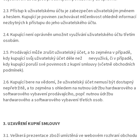
2.3. Přístup k uživatelskému účtu je zabezpečen uživatelským jménem
a heslem. Kupující je povinen zachovávat mlčenlivost ohledně informací
nezbytných k přístupu do jeho uživatelského účtu.
2.4. Kupující není oprávněn umožnit využívání uživatelského účtu třetím
osobám.
2.5. Prodávající může zrušit uživatelský účet, a to zejména v případě,
kdy kupující svůj uživatelský účet déle než
nevyužívá, či v případě,
kdy kupující poruší své povinnosti z kupní smlouvy (včetně obchodních
podmínek).
2.6. Kupující bere na vědomí, že uživatelský účet nemusí být dostupný
nepřetržitě, a to zejména s ohledem na nutnou údržbu hardwarového a
softwarového vybavení prodávajícího, popř. nutnou údržbu
hardwarového a softwarového vybavení třetích osob.
3. UZAVŘENÍ KUPNÍ SMLOUVY
3.1. Veškerá prezentace zboží umístěná ve webovém rozhraní obchodu