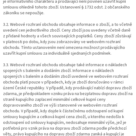
je informativního charakteru a prodávající není povinen uzavřít kupní
smlouvu ohledně tohoto zboží. Ustanovení § 1732 odst. 2 občanského
zákoníku se nepoužije.
3.2. Webové rozhraní obchodu obsahuje informace o zboží, a to včetně
uvedení cen jednotlivého zboží. Ceny zboží jsou uvedeny včetně daně
z přidané hodnoty a všech souvisejících poplatků. Ceny zboží zůstávají
v platnosti po dobu, kdy jsou zobrazovány ve webovém rozhraní
obchodu. Tímto ustanovením není omezena možnost prodávajícího
uzavřít kupní smlouvu za individuálně sjednaných podmínek.
3.3. Webové rozhraní obchodu obsahuje také informace o nákladech
spojených s balením a dodáním zboží. Informace o nákladech
spojených s balením a dodáním zboží uvedené ve webovém rozhraní
obchodu platí pouze v případech, kdy je zboží doručováno v rámci
území České republiky. V případě, kdy prodávající nabízí dopravu zboží
zdarma, je předpokladem vzniku práva na bezplatnou dopravu zboží na
straně kupujícího zaplacení minimální celkové kupní ceny
dopravovaného zboží ve výši stanovené ve webovém rozhraní
obchodu. V případě, kdy dojde k částečnému odstoupení od kupní
smlouvy kupujícím a celková kupní cena zboží, u kterého nedošlo k
odstoupení od smlouvy kupujícím, nedosahuje minimální výše, jež je
potřebná pro vznik práva na dopravu zboží zdarma podle předchozí
věty, právo kupujícího na dopravu zboží zdarma zaniká a kupující je