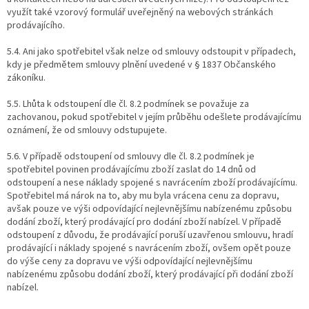
využít také vzorový formulář uveřejněný na webových stránkách
prodávajícího.
5.4.
Ani jako spotřebitel však nelze od smlouvy odstoupit v případech,
kdy je předmětem smlouvy plnění uvedené v § 1837 Občanského
zákoníku.
5.5.
Lhůta k odstoupení dle čl. 8.2 podmínek se považuje za
zachovanou, pokud spotřebitel v jejím průběhu odešlete prodávajícímu
oznámení, že od smlouvy odstupujete.
5.6.
V případě odstoupení od smlouvy dle čl. 8.2 podmínek je
spotřebitel povinen prodávajícímu zboží zaslat do 14 dnů od
odstoupení a nese náklady spojené s navrácením zboží prodávajícímu.
Spotřebitel má nárok na to, aby mu byla vrácena cenu za dopravu,
avšak pouze ve výši odpovídající nejlevnějšímu nabízenému způsobu
dodání zboží, který prodávající pro dodání zboží nabízel. V případě
odstoupení z důvodu, že prodávající poruší uzavřenou smlouvu, hradí
prodávající i náklady spojené s navrácením zboží, ovšem opět pouze
do výše ceny za dopravu ve výši odpovídající nejlevnějšímu
nabízenému způsobu dodání zboží, který prodávající při dodání zboží
nabízel.