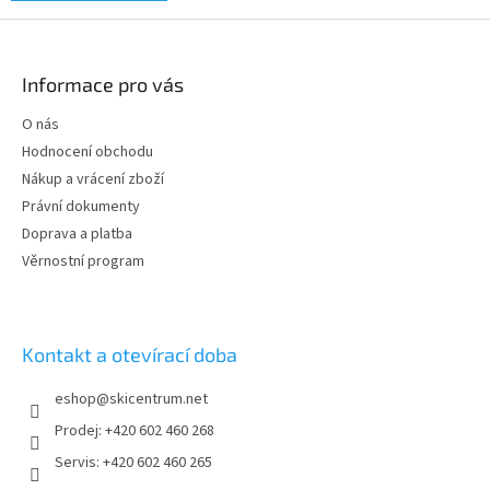
Z
á
p
Informace pro vás
a
t
O nás
í
Hodnocení obchodu
Nákup a vrácení zboží
Právní dokumenty
Doprava a platba
Věrnostní program
Kontakt a otevírací doba
eshop
@
skicentrum.net
Prodej: +420 602 460 268
Servis: +420 602 460 265