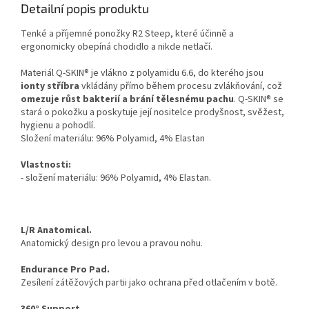
Detailní popis produktu
Tenké a příjemné ponožky R2 Steep, které účinně a
ergonomicky obepíná chodidlo a nikde netlačí.
Materiál Q-SKIN® je vlákno z polyamidu 6.6, do kterého jsou
ionty stříbra
vkládány přímo během procesu zvlákňování, což
omezuje růst bakterií a brání tělesnému pachu
. Q-SKIN® se
stará o pokožku a poskytuje její nositelce prodyšnost, svěžest,
hygienu a pohodlí.
Složení materiálu: 96% Polyamid, 4% Elastan
Vlastnosti:
- složení materiálu: 96% Polyamid, 4% Elastan.
L/R Anatomical.
Anatomický design pro levou a pravou nohu.
Endurance Pro Pad.
Zesílení zátěžových partii jako ochrana před otlačením v botě.