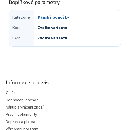
Doplňkové parametry
Kategorie
:
Pánské ponožky
Kód
:
Zvolte variantu
EAN
:
Zvolte variantu
Z
á
p
Informace pro vás
a
t
O nás
í
Hodnocení obchodu
Nákup a vrácení zboží
Právní dokumenty
Doprava a platba
Věrnostní program