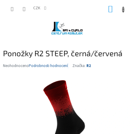
Přejít
NÁKUP
na
CZK
obsah
KOŠÍK
Ponožky R2 STEEP, černá/červená
Neohodnoceno
Podrobnosti hodnocení
Značka:
R2
Průměrné
hodnocení
produktu
je
0,0
z
5
hvězdiček.