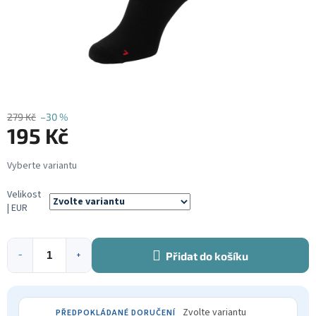
279 Kč
–30 %
195 Kč
Měrná
cena:
Velikost
| EUR
Přidat do košíku
−
+
Zvolte variantu