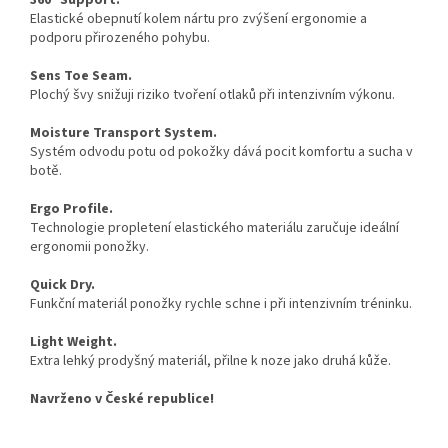
360° Support.
Elastické obepnutí kolem nártu pro zvýšení ergonomie a
podporu přirozeného pohybu.
Sens Toe Seam.
Plochý švy snižuji riziko tvoření otlaků při intenzivním výkonu.
Moisture Transport System.
Systém odvodu potu od pokožky dává pocit komfortu a sucha v
botě.
Ergo Profile.
Technologie propletení elastického materiálu zaručuje ideální
ergonomii ponožky.
Quick Dry.
Funkční materiál ponožky rychle schne i při intenzivním tréninku.
Light Weight.
Extra lehký prodyšný materiál, přilne k noze jako druhá kůže.
Navrženo v České republice!