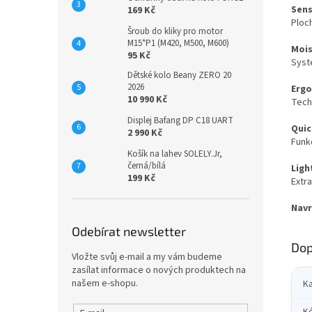
Sens
169 Kč
Ploch
Šroub do kliky pro motor
M15*P1 (M420, M500, M600)
Mois
95 Kč
Syst
Dětské kolo Beany ZERO 20
2026
Ergo
10 990 Kč
Tech
Displej Bafang DP C18 UART
Quic
2 990 Kč
Funkč
Košík na lahev SOLELY.Jr,
černá/bílá
Ligh
199 Kč
Extra
Navr
Odebírat newsletter
Dop
Vložte svůj e-mail a my vám budeme
zasílat informace o nových produktech na
našem e-shopu.
K