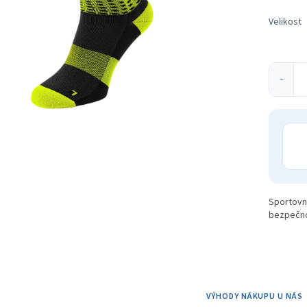
ek.
Velikost
−
Sportovní
bezpečno
VÝHODY NÁKUPU U NÁS