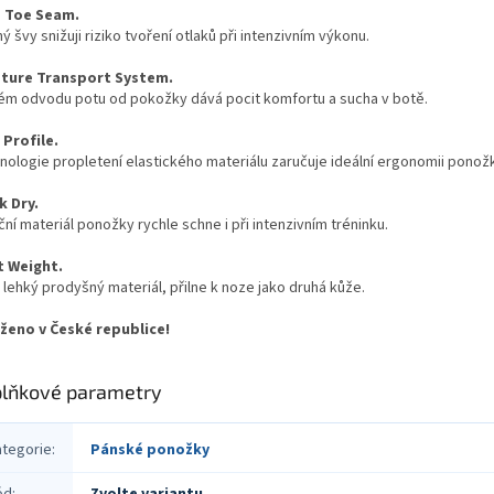
 Toe Seam.
ý švy snižuji riziko tvoření otlaků při intenzivním výkonu.
ture Transport System.
ém odvodu potu od pokožky dává pocit komfortu a sucha v botě.
 Profile.
nologie propletení elastického materiálu zaručuje ideální ergonomii ponož
k Dry.
ní materiál ponožky rychle schne i při intenzivním tréninku.
t Weight.
 lehký prodyšný materiál, přilne k noze jako druhá kůže.
ženo v České republice!
lňkové parametry
ategorie
:
Pánské ponožky