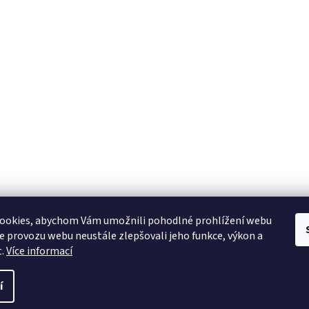
ookies, abychom Vám umožnili pohodlné prohlížení webu
ze provozu webu neustále zlepšovali jeho funkce, výkon a
t.
Více informací
í