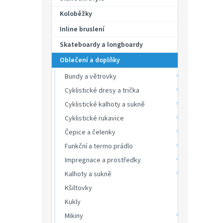
p
hvězdič
a
Koloběžky
n
Inline bruslení
e
Skateboardy a longboardy
l
Oblečení a doplňky
Bundy a větrovky
Cyklistické dresy a trička
Cyklistické kalhoty a sukně
Cyklistické rukavice
Čepice a čelenky
Funkční a termo prádlo
Impregnace a prostředky
Kalhoty a sukně
Kšiltovky
Kukly
Mikiny