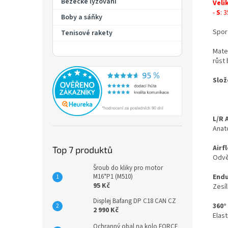
Běžecké lyžování
Veli
-
S
: 
Boby a sáňky
Spor
Tenisové rakety
Mater
růst 
Slož
L/R 
Anat
Airf
Top 7 produktů
Odvět
Šroub do kliky pro motor
M16*P1 (M510)
Endu
95 Kč
Zesíl
Displej Bafang DP C18 CAN CZ
360°
2 990 Kč
Elas
Ochranný obal na kolo FORCE