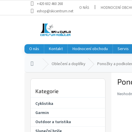
Přejít
+420 602 460 268
O NÁS
HODNOCENÍ OBCH
na
eshop@skicentrum.net
obsah
O nás
Kontakt
Hodnocení obchodu
Servis
Domů
Oblečení a doplňky
Ponožky a podkole
P
Pon
o
Přeskočit
s
Kategorie
kategorie
t
Neohod
Průměr
r
hodnoce
Cyklistika
a
produkt
Garmin
je
n
0,0
n
Outdoor a turistika
z
í
5
Sluneční brýle