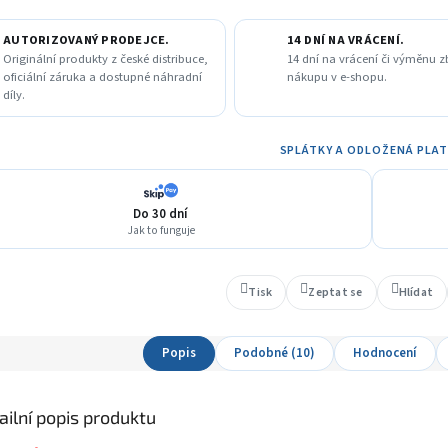
AUTORIZOVANÝ PRODEJCE.
14 DNÍ NA VRÁCENÍ.
Originální produkty z české distribuce,
14 dní na vrácení či výměnu z
oficiální záruka a dostupné náhradní
nákupu v e-shopu.
díly.
SPLÁTKY A ODLOŽENÁ PLA
Do 30 dní
Jak to funguje
Tisk
Zeptat se
Hlídat
Popis
Podobné (10)
Hodnocení
ailní popis produktu