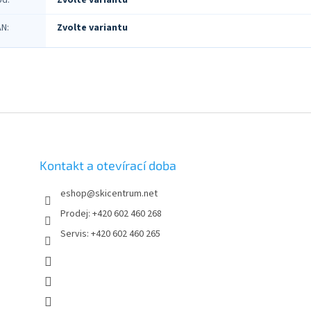
ód
:
Zvolte variantu
AN
:
Zvolte variantu
Kontakt a otevírací doba
eshop
@
skicentrum.net
Prodej: +420 602 460 268
Servis: +420 602 460 265