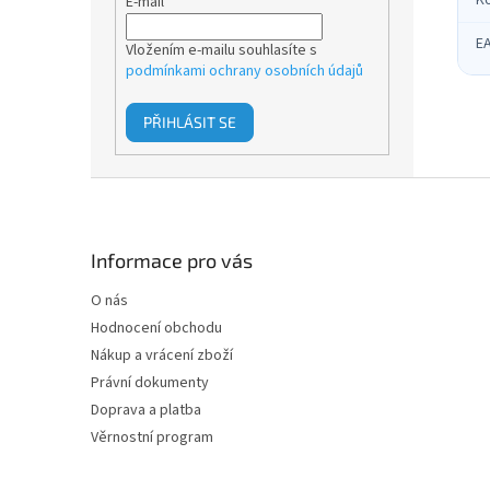
K
E-mail
E
Vložením e-mailu souhlasíte s
podmínkami ochrany osobních údajů
PŘIHLÁSIT SE
Z
á
p
a
Informace pro vás
t
O nás
í
Hodnocení obchodu
Nákup a vrácení zboží
Právní dokumenty
Doprava a platba
Věrnostní program