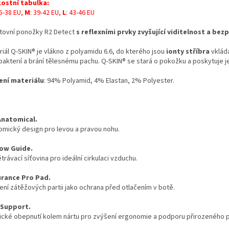
kostní tabulka:
35-38 EU,
M
: 39-42 EU,
L
: 43-46 EU
tovní ponožky R2 Detect
s reflexními prvky zvyšující viditelnost a be
iál Q-SKIN® je vlákno z polyamidu 6.6, do kterého jsou
ionty stříbra
vklád
bakterií a brání tělesnému pachu. Q-SKIN® se stará o pokožku a poskytuje j
ení materiálu
: 94% Polyamid, 4% Elastan, 2% Polyester.
Anatomical.
omický design pro levou a pravou nohu.
low Guide.
rávací síťovina pro ideální cirkulaci vzduchu.
rance Pro Pad.
ení zátěžových partii jako ochrana před otlačením v botě.
 Support.
tické obepnutí kolem nártu pro zvýšení ergonomie a podporu přirozeného 