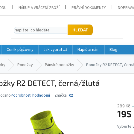
ODU
NÁKUP A VRÁCENÍ ZBOŽÍ
PRÁVNÍ DOKUMENTY
DOPRAVA
HLEDAT
Ceník půjčovny
Jak vybrat ...?
Napište nám
Blog
nky
Ponožky
Pánské ponožky
Ponožky R2 DETECT, černá
ožky R2 DETECT, černá/žlutá
noceno
Podrobnosti hodnocení
Značka:
R2
né
ní
289 Kč
u
195
Měrná
cena: