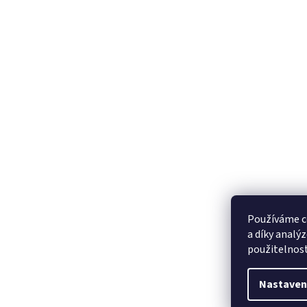
Používáme c
a díky analý
použitelnos
Nastaven