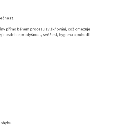
zpečnost
.
ány přímo během procesu zvlákňování, což omezuje
ejí nositelce prodyšnost, svěžest, hygienu a pohodlí.
pohybu.