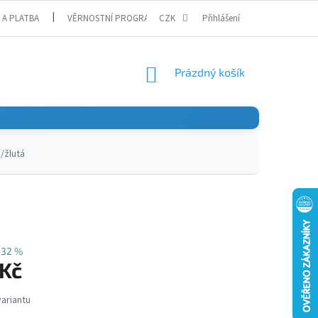
 A PLATBA
VĚRNOSTNÍ PROGRAM
CZK
Přihlášení
NÁKUPNÍ
Prázdný košík
KOŠÍK
/žlutá
–32 %
 Kč