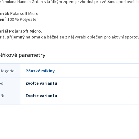
ká mikina Hannah Griffin s krátkým zipem je vhodná pro většinu sportovních 
riál:
Polarsoft Micro
ení
: 100 % Polyester
riál Polarsoft Micro.
riál
příjemný na omak
a běžně se z něj vyrábí oblečení pro aktivní sporto
lňkové parametry
ategorie
:
Pánské mikiny
ód
:
Zvolte variantu
AN
:
Zvolte variantu