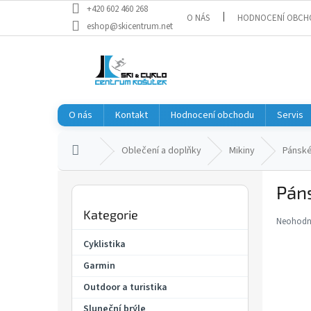
Přejít
+420 602 460 268
O NÁS
HODNOCENÍ OBCH
na
eshop@skicentrum.net
obsah
O nás
Kontakt
Hodnocení obchodu
Servis
Domů
Oblečení a doplňky
Mikiny
Pánské
P
Pán
o
Přeskočit
s
Kategorie
kategorie
t
Neohod
Průměr
r
hodnoce
Cyklistika
a
produkt
Garmin
je
n
0,0
n
Outdoor a turistika
z
í
5
Sluneční brýle