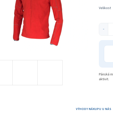
ek.
Velikost
−
Pánská m
aktivit.
VÝHODY NÁKUPU U NÁS