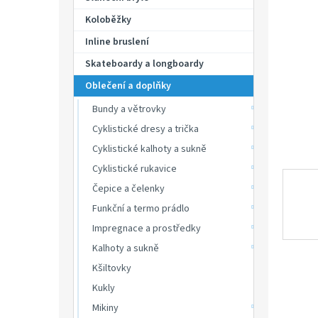
p
hvězdič
a
Koloběžky
n
Inline bruslení
e
Skateboardy a longboardy
l
Oblečení a doplňky
Bundy a větrovky
Cyklistické dresy a trička
Cyklistické kalhoty a sukně
Cyklistické rukavice
Čepice a čelenky
Funkční a termo prádlo
Impregnace a prostředky
Kalhoty a sukně
Kšiltovky
Kukly
Mikiny