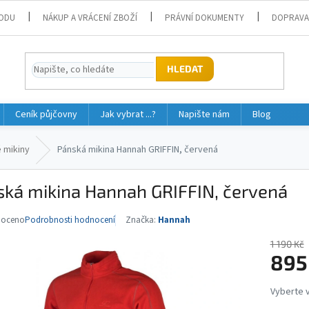
ODU
NÁKUP A VRÁCENÍ ZBOŽÍ
PRÁVNÍ DOKUMENTY
DOPRAVA
HLEDAT
Ceník půjčovny
Jak vybrat ...?
Napište nám
Blog
 mikiny
Pánská mikina Hannah GRIFFIN, červená
ská mikina Hannah GRIFFIN, červená
noceno
Podrobnosti hodnocení
Značka:
Hannah
né
ní
1 190 Kč
u
895
Měrná
cena: