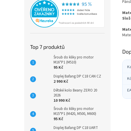
Páns
Mate
Slož
Mate
Mate
Top 7 produktů
Dop
Šroub do kliky pro motor
M16*P1 (M510)
K
95 Kč
Displej Bafang DP C18 CAN CZ
K
2 990 Kč
E
Dětské kolo Beany ZERO 20
2026
10 990 Kč
Šroub do kliky pro motor
M15*P1 (M420, M500, M600)
95 Kč
Displej Bafang DP C18 UART