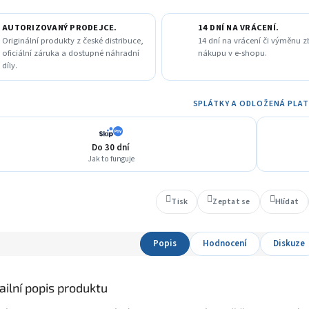
AUTORIZOVANÝ PRODEJCE.
14 DNÍ NA VRÁCENÍ.
Originální produkty z české distribuce,
14 dní na vrácení či výměnu z
oficiální záruka a dostupné náhradní
nákupu v e-shopu.
díly.
SPLÁTKY A ODLOŽENÁ PLA
Do 30 dní
Jak to funguje
Tisk
Zeptat se
Hlídat
Popis
Hodnocení
Diskuze
ailní popis produktu