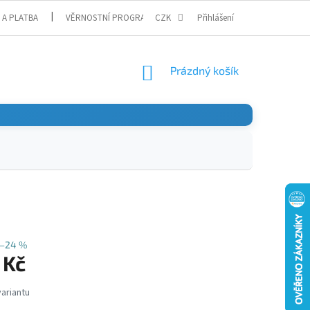
 A PLATBA
VĚRNOSTNÍ PROGRAM
CZK
Přihlášení
NÁKUPNÍ
Prázdný košík
KOŠÍK
–24 %
 Kč