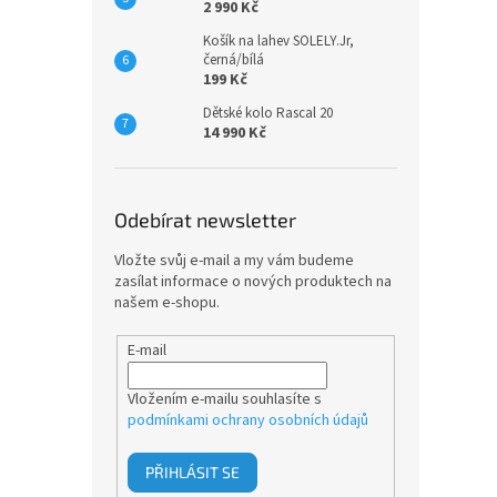
2 990 Kč
Košík na lahev SOLELY.Jr,
černá/bílá
199 Kč
Dětské kolo Rascal 20
14 990 Kč
Odebírat newsletter
Vložte svůj e-mail a my vám budeme
zasílat informace o nových produktech na
našem e-shopu.
E-mail
Vložením e-mailu souhlasíte s
podmínkami ochrany osobních údajů
PŘIHLÁSIT SE