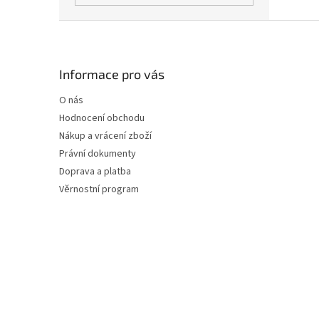
Z
á
p
a
Informace pro vás
t
O nás
í
Hodnocení obchodu
Nákup a vrácení zboží
Právní dokumenty
Doprava a platba
Věrnostní program