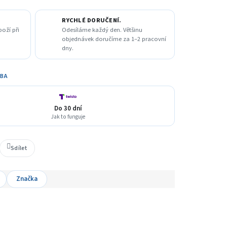
RYCHLÉ DORUČENÍ.
boží při
Odesíláme každý den. Většinu
objednávek doručíme za 1–2 pracovní
dny.
TBA
Do 30 dní
Jak to funguje
Sdílet
Značka