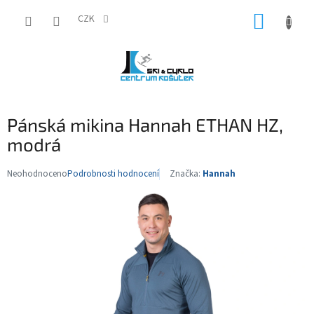
Přejít
NÁKUP
na
CZK
obsah
KOŠÍK
Pánská mikina Hannah ETHAN HZ,
modrá
Neohodnoceno
Podrobnosti hodnocení
Značka:
Hannah
Průměrné
hodnocení
produktu
je
0,0
z
5
hvězdiček.