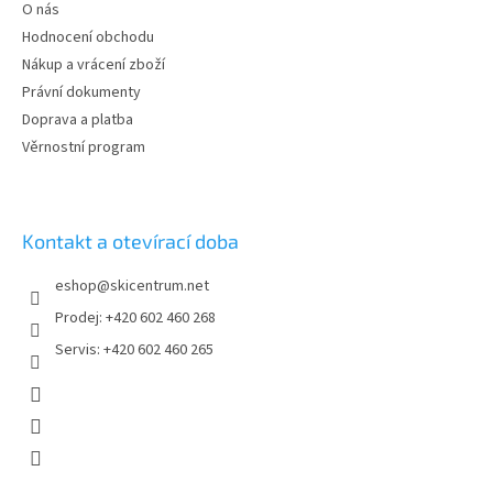
t
O nás
í
Hodnocení obchodu
Nákup a vrácení zboží
Právní dokumenty
Doprava a platba
Věrnostní program
Kontakt a otevírací doba
eshop
@
skicentrum.net
Prodej: +420 602 460 268
Servis: +420 602 460 265