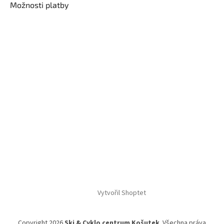
Možnosti platby
Vytvořil Shoptet
Copyright 2026
Ski & Cyklo centrum Košutek
. Všechna práva