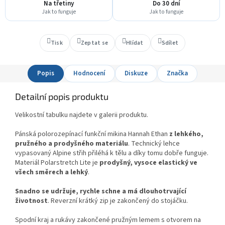
Na třetiny
Do 30 dní
Jak to funguje
Jak to funguje
Tisk
Zeptat se
Hlídat
Sdílet
Popis
Hodnocení
Diskuze
Značka
Detailní popis produktu
Velikostní tabulku najdete v galerii produktu.
Pánská polorozepínací funkční mikina Hannah Ethan
z lehkého,
pružného a prodyšného materiálu
. Technický lehce
vypasovaný Alpine střih přiléhá k tělu a díky tomu dobře funguje.
Materiál Polarstretch Lite je
prodyšný, vysoce elastický ve
všech směrech a lehký
.
Snadno se udržuje, rychle schne a má dlouhotrvající
životnost
. Reverzní krátký zip je zakončený do stojáčku.
Spodní kraj a rukávy zakončené pružným lemem s otvorem na