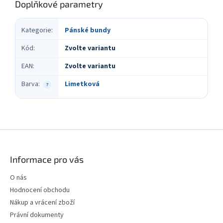
Doplňkové parametry
Kategorie
:
Pánské bundy
Kód
:
Zvolte variantu
EAN
:
Zvolte variantu
Barva
:
Limetková
?
Z
á
p
Informace pro vás
a
t
O nás
í
Hodnocení obchodu
Nákup a vrácení zboží
Právní dokumenty