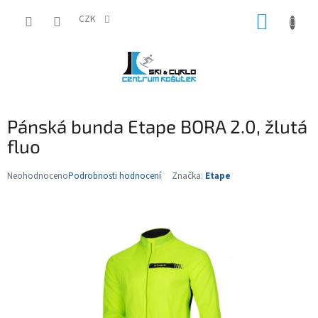
Přejít
NÁKUP
na
CZK
obsah
KOŠÍK
Pánská bunda Etape BORA 2.0, žlutá
fluo
Neohodnoceno
Podrobnosti hodnocení
Značka:
Etape
Průměrné
hodnocení
produktu
je
0,0
z
5
hvězdiček.