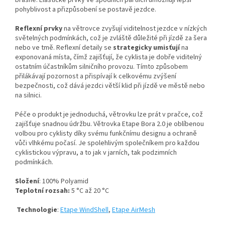
brašně. Elastické prvky ve spodních partiích umožňují lepší
pohyblivost a přizpůsobení se postavě jezdce.
Reflexní prvky
na větrovce zvyšují viditelnost jezdce v nízkých
světelných podmínkách, což je zvláště důležité při jízdě za šera
nebo ve tmě. Reflexní detaily se
strategicky umisťují
na
exponovaná místa, čímž zajišťují, že cyklista je dobře viditelný
ostatním účastníkům silničního provozu. Tímto způsobem
přilákávají pozornost a přispívají k celkovému zvýšení
bezpečnosti, což dává jezdci větší klid při jízdě ve městě nebo
na silnici.
Péče o produkt je jednoduchá, větrovku lze prát v pračce, což
zajišťuje snadnou údržbu. Větrovka Etape Bora 2.0 je oblíbenou
volbou pro cyklisty díky svému funkčnímu designu a ochraně
vůči vlhkému počasí. Je spolehlivým společníkem pro každou
cyklistickou výpravu, a to jak v jarních, tak podzimních
podmínkách.
Složení
: 100% Polyamid
Teplotní rozsah:
5 °C až 20 °C
Technologie
:
Etape WindShell
,
Etape AirMesh