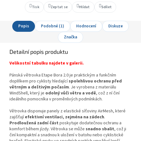
Tisk
Zeptat se
Hlídat
Sdílet
Popis
Podobné (1)
Hodnocení
Diskuze
Značka
Detailní popis produktu
Velikostní tabulku najdete v galerii.
Pánská větrovka Etape Bora 2.0 je praktickým a funkčním
doplňkem pro cyklisty hledající
spolehlivou ochranu před
větrným a deštivým počasím
. Je vyrobena z materiálu
WindShell, který je
odolný vůči větru a vodě
, což z ní činí
ideálního pomocníka v proměnlivých podmínkách.
Větrovka disponuje panely z elastické síťoviny AirMesh, které
zajišťují
efektivní ventilaci, zejména na zádech
.
Prodloužená zadní část
poskytuje dodatečnou ochranu a
komfort během jízdy. Větrovka se může
snadno sbalit
, což ji
činí kompaktní a snadnou k uložení v batohu nebo cyklistické