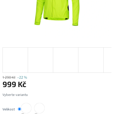
1 290 Kč
–22 %
999 Kč
Měrná
cena:
Velikost