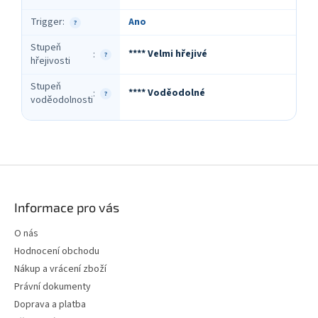
Trigger
:
Ano
?
Stupeň
**** Velmi hřejivé
:
?
hřejivosti
Stupeň
**** Voděodolné
:
?
voděodolnosti
Z
á
p
Informace pro vás
a
t
O nás
í
Hodnocení obchodu
Nákup a vrácení zboží
Právní dokumenty
Doprava a platba