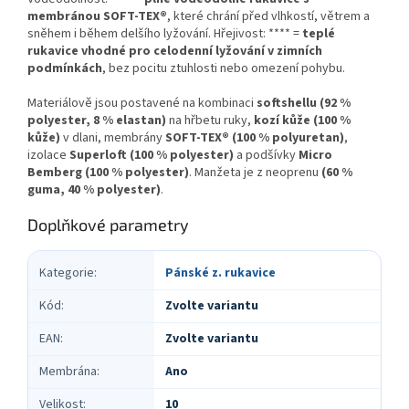
membránou SOFT-TEX®
, které chrání před vlhkostí, větrem a
sněhem i během delšího lyžování. Hřejivost: **** =
teplé
rukavice vhodné pro celodenní lyžování v zimních
podmínkách
, bez pocitu ztuhlosti nebo omezení pohybu.
Materiálově jsou postavené na kombinaci
softshellu (92 %
polyester, 8 % elastan)
na hřbetu ruky,
kozí kůže (100 %
kůže)
v dlani, membrány
SOFT-TEX® (100 % polyuretan)
,
izolace
Superloft (100 % polyester)
a podšívky
Micro
Bemberg (100 % polyester)
. Manžeta je z neoprenu
(60 %
guma, 40 % polyester)
.
Doplňkové parametry
Kategorie
:
Pánské z. rukavice
Kód
:
Zvolte variantu
EAN
:
Zvolte variantu
Membrána
:
Ano
Velikost
:
10