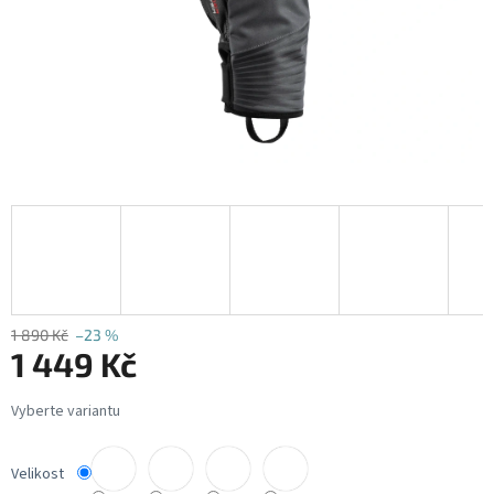
1 890 Kč
–23 %
1 449 Kč
Měrná
cena:
Velikost