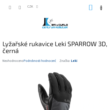
Přejít
NÁKUP
na
CZK
obsah
KOŠÍK
Lyžařské rukavice Leki SPARROW 3D,
černá
Neohodnoceno
Podrobnosti hodnocení
Značka:
Leki
Průměrné
hodnocení
produktu
je
0,0
z
5
hvězdiček.