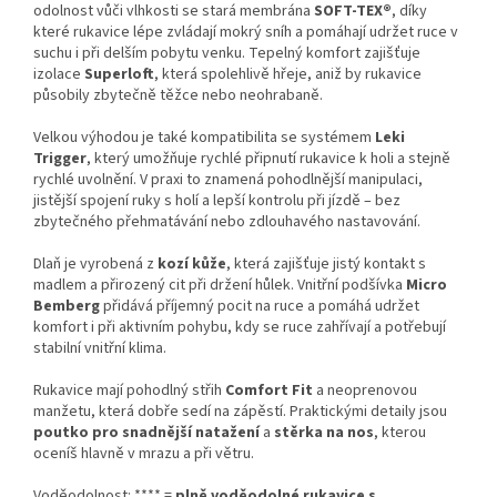
odolnost vůči vlhkosti se stará membrána
SOFT-TEX®
, díky
které rukavice lépe zvládají mokrý sníh a pomáhají udržet ruce v
suchu i při delším pobytu venku. Tepelný komfort zajišťuje
izolace
Superloft
, která spolehlivě hřeje, aniž by rukavice
působily zbytečně těžce nebo neohrabaně.
Velkou výhodou je také kompatibilita se systémem
Leki
Trigger
, který umožňuje rychlé připnutí rukavice k holi a stejně
rychlé uvolnění. V praxi to znamená pohodlnější manipulaci,
jistější spojení ruky s holí a lepší kontrolu při jízdě – bez
zbytečného přehmatávání nebo zdlouhavého nastavování.
Dlaň je vyrobená z
kozí kůže
, která zajišťuje jistý kontakt s
madlem a přirozený cit při držení hůlek. Vnitřní podšívka
Micro
Bemberg
přidává příjemný pocit na ruce a pomáhá udržet
komfort i při aktivním pohybu, kdy se ruce zahřívají a potřebují
stabilní vnitřní klima.
Rukavice mají pohodlný střih
Comfort Fit
a neoprenovou
manžetu, která dobře sedí na zápěstí. Praktickými detaily jsou
poutko pro snadnější natažení
a
stěrka na nos
, kterou
oceníš hlavně v mrazu a při větru.
Voděodolnost: **** =
plně voděodolné rukavice s