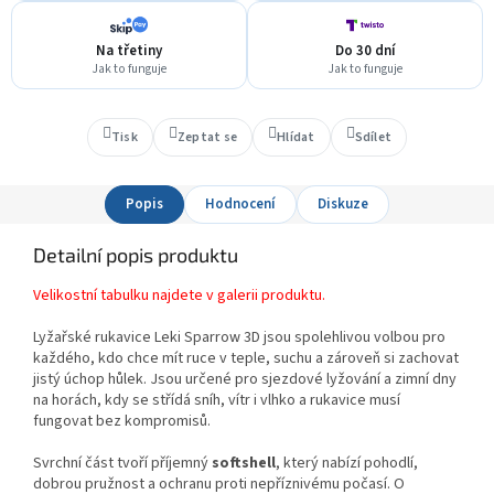
Na třetiny
Do 30 dní
Jak to funguje
Jak to funguje
Tisk
Zeptat se
Hlídat
Sdílet
Popis
Hodnocení
Diskuze
Detailní popis produktu
Velikostní tabulku najdete v galerii produktu.
Lyžařské rukavice Leki Sparrow 3D jsou spolehlivou volbou pro
každého, kdo chce mít ruce v teple, suchu a zároveň si zachovat
jistý úchop hůlek. Jsou určené pro sjezdové lyžování a zimní dny
na horách, kdy se střídá sníh, vítr i vlhko a rukavice musí
fungovat bez kompromisů.
Svrchní část tvoří příjemný
softshell
, který nabízí pohodlí,
dobrou pružnost a ochranu proti nepříznivému počasí. O