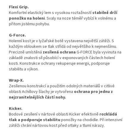
Flexi Grip.
Komfortní elastický lem s vysokou roztažností
stabilně drží
ponožku na holeni
. Svaly na noze téměř vybízí k volnému a
přitom jistému pohybu.
G-Force.
Holenní kost je v lyžařské botě vystavena největší zátěži. S
každým obloukem se tlak střídá od největšího k nejmenšímu.
Precizně umístěná
zesílená ochrana
G-FORCE byla vyvinuta na
základě znalosti síl působící v exponovaných částech holení
kosti. Konstrukce ochrany rekuperuje energii, podporuje
stabilitu a výkon.
Wrap-X.
Zesílenou konstrukcí a použitím odolných materiálů v citlivé
oblasti Achillovy šlachy je vytvořena
ochrana pro jednu z
nejzranitelnějších částí nohy.
Kicker.
Bodové zesílení v nártové oblasti Kicker efektivně
rozkládá
tlak a podporuje stabilitu
ponožky na chodidle. Při intenzivní
zátěži chrání nártovou kost před otlaky a tlumí nárazy.