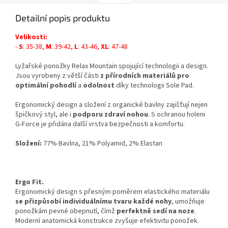
Detailní popis produktu
Velikosti:
-
S
: 35-38,
M
: 39-42,
L
: 43-46,
XL
: 47-48
Lyžařské ponožky Relax Mountain spojující technologii a design.
Jsou vyrobeny z větší části
z přírodních materiálů pro
optimální pohodlí
a
odolnost
díky technologii Sole Pad.
Ergonomický design a složení z organické bavlny zajišťují nejen
špičkový styl, ale i
podporu zdraví nohou
. S ochranou holeni
G-Force je přidána další vrstva bezpečnosti a komfortu.
Složení:
77% Bavlna, 21% Polyamid, 2% Elastan
Ergo Fit.
Ergonomický design s přesným poměrem elastického materiálu
se přizpůsobí individuálnímu tvaru každé nohy
, umožňuje
ponožkám pevné obepnutí, čímž
perfektně sedí na noze
.
Moderní anatomická konstrukce zvyšuje efektivitu ponožek.