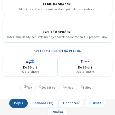
14 DNÍ NA VRÁCENÍ.
14 dní na vrácení či výměnu zboží při nákupu v e-shopu.
RYCHLÉ DORUČENÍ.
Odesíláme každý den. Většinu objednávek doručíme za 1–2 pracovní dny.
SPLÁTKY A ODLOŽENÁ PLATBA
Do 30 dní
Do 30 dní
Jak to funguje
Jak to funguje
Tisk
Zeptat se
Hlídat
Sdílet
Popis
Podobné (10)
Hodnocení
Diskuze
Značka