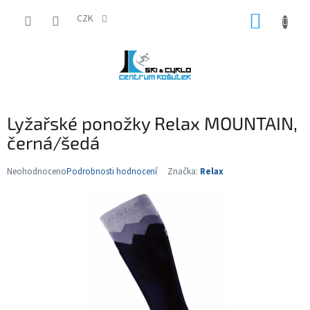
Přejít
NÁKUP
na
CZK
obsah
KOŠÍK
Lyžařské ponožky Relax MOUNTAIN,
černá/šedá
Neohodnoceno
Podrobnosti hodnocení
Značka:
Relax
Průměrné
hodnocení
produktu
je
0,0
z
5
hvězdiček.