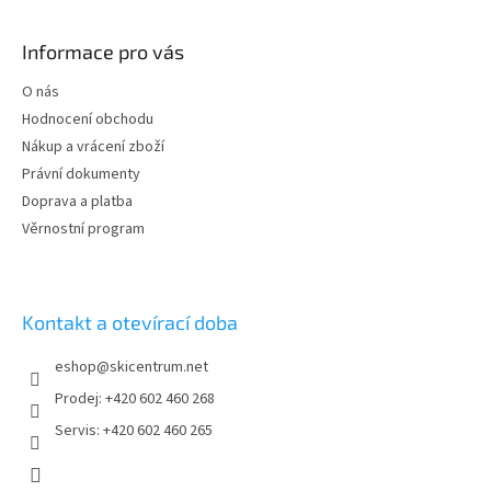
á
p
Informace pro vás
a
t
O nás
í
Hodnocení obchodu
Nákup a vrácení zboží
Právní dokumenty
Doprava a platba
Věrnostní program
Kontakt a otevírací doba
eshop
@
skicentrum.net
Prodej: +420 602 460 268
Servis: +420 602 460 265