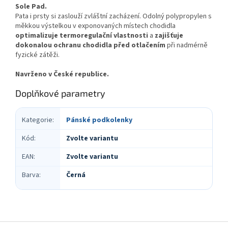
Sole Pad.
Pata i prsty si zaslouží zvláštní zacházení. Odolný polypropylen s
měkkou výstelkou v exponovaných místech chodidla
optimalizuje termoregulační vlastnosti
a
zajišťuje
dokonalou ochranu chodidla před otlačením
při nadmérně
fyzické zátěži.
Navrženo v České republice.
Doplňkové parametry
Kategorie
:
Pánské podkolenky
Kód
:
Zvolte variantu
EAN
:
Zvolte variantu
Barva
:
Černá
Z