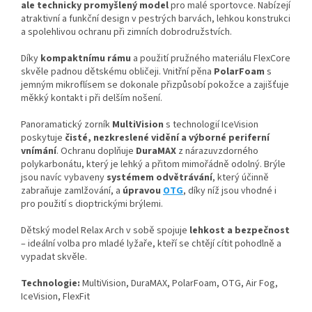
ale technicky promyšlený model
pro malé sportovce. Nabízejí
atraktivní a funkční design v pestrých barvách, lehkou konstrukci
a spolehlivou ochranu při zimních dobrodružstvích.
Díky
kompaktnímu rámu
a použití pružného materiálu FlexCore
skvěle padnou dětskému obličeji. Vnitřní pěna
PolarFoam
s
jemným mikroflísem se dokonale přizpůsobí pokožce a zajišťuje
měkký kontakt i při delším nošení.
Panoramatický zorník
MultiVision
s technologií IceVision
poskytuje
čisté, nezkreslené vidění a výborné periferní
vnímání
. Ochranu doplňuje
DuraMAX
z nárazuvzdorného
polykarbonátu, který je lehký a přitom mimořádně odolný. Brýle
jsou navíc vybaveny
systémem odvětrávání
, který účinně
zabraňuje zamlžování, a
úpravou
OTG
, díky níž jsou vhodné i
pro použití s dioptrickými brýlemi.
Dětský model Relax Arch v sobě spojuje
lehkost a bezpečnost
– ideální volba pro mladé lyžaře, kteří se chtějí cítit pohodlně a
vypadat skvěle.
Technologie:
MultiVision, DuraMAX, PolarFoam, OTG, Air Fog,
IceVision, FlexFit