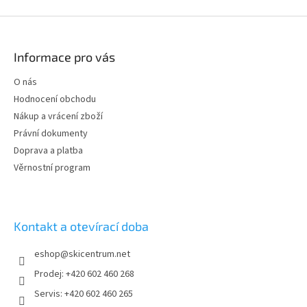
Z
á
p
Informace pro vás
a
t
O nás
í
Hodnocení obchodu
Nákup a vrácení zboží
Právní dokumenty
Doprava a platba
Věrnostní program
Kontakt a otevírací doba
eshop
@
skicentrum.net
Prodej: +420 602 460 268
Servis: +420 602 460 265