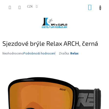
Přejít
NÁKUP
na
CZK
obsah
KOŠÍK
Sjezdové brýle Relax ARCH, černá
Neohodnoceno
Podrobnosti hodnocení
Značka:
Relax
Průměrné
hodnocení
produktu
je
0,0
z
5
hvězdiček.