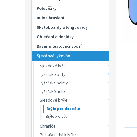
p
hvězdič
a
Koloběžky
n
Inline bruslení
e
Skateboardy a longboardy
l
Oblečení a doplňky
Bazar a testovací zboží
Sjezdové lyžování
Sjezdové lyže
Lyžařské boty
Lyžařské helmy
Lyžařské hole
Sjezdové brýle
Brýle pro dospělé
Brýle pro děti
Chrániče
Příslušenství k lyžím