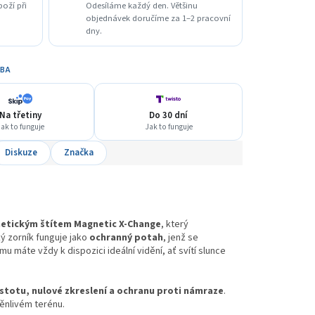
boží při
Odesíláme každý den. Většinu
objednávek doručíme za 1–2 pracovní
dny.
TBA
Na třetiny
Do 30 dní
ak to funguje
Jak to funguje
Diskuze
Značka
netickým štítem Magnetic X-Change
, který
ý zorník funguje jako
ochranný potah
, jenž se
 máte vždy k dispozici ideální vidění, ať svítí slunce
istotu, nulové zkreslení a ochranu proti námraze
.
měnlivém terénu.