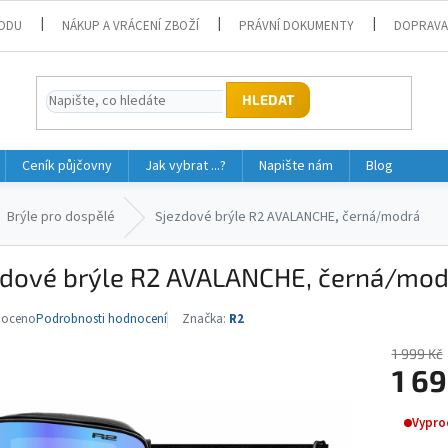
ODU
NÁKUP A VRÁCENÍ ZBOŽÍ
PRÁVNÍ DOKUMENTY
DOPRAVA
HLEDAT
Ceník půjčovny
Jak vybrat ...?
Napište nám
Blog
Brýle pro dospělé
Sjezdové brýle R2 AVALANCHE, černá/modrá
zdové brýle R2 AVALANCHE, černá/mod
noceno
Podrobnosti hodnocení
Značka:
R2
né
ní
1 999 Kč
u
1 69
Měrná
Vypro
cena: