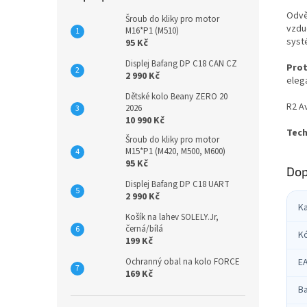
Odvě
Šroub do kliky pro motor
vzduc
M16*P1 (M510)
syst
95 Kč
Displej Bafang DP C18 CAN CZ
Prot
2 990 Kč
eleg
Dětské kolo Beany ZERO 20
R2 Av
2026
10 990 Kč
Tech
Šroub do kliky pro motor
M15*P1 (M420, M500, M600)
95 Kč
Dop
Displej Bafang DP C18 UART
2 990 Kč
K
Košík na lahev SOLELY.Jr,
černá/bílá
K
199 Kč
Ochranný obal na kolo FORCE
E
169 Kč
B