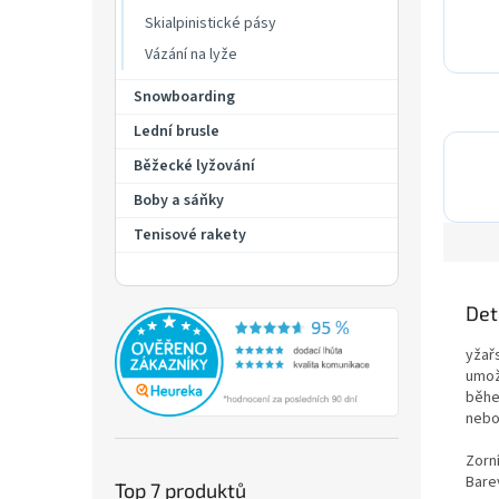
Skialpinistické pásy
Vázání na lyže
Snowboarding
Lední brusle
Běžecké lyžování
Boby a sáňky
Tenisové rakety
Det
yžař
umo
běhe
nebo
Zorn
Barev
Top 7 produktů