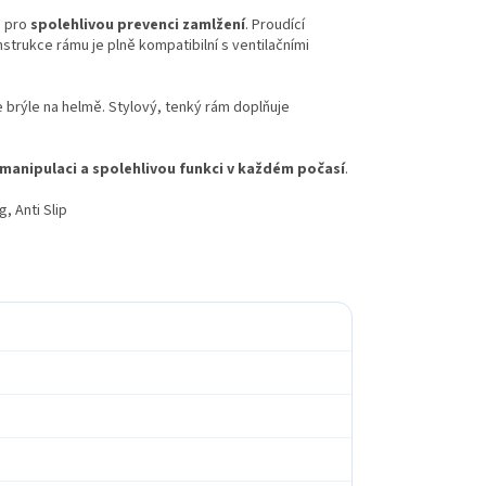
i pro
spolehlivou prevenci zamlžení
. Proudící
onstrukce rámu je plně kompatibilní s ventilačními
e brýle na helmě. Stylový, tenký rám doplňuje
manipulaci a spolehlivou funkci v každém počasí
.
, Anti Slip