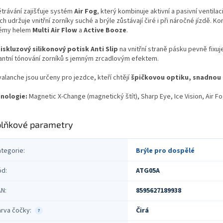
trávání zajišťuje systém
Air Fog
, který kombinuje aktivní a pasivní ventilac
h udržuje vnitřní zorníky suché a brýle zůstávají čiré i při náročné jízdě. K
émy helem
Multi Air Flow
a
Active Booze
.
iskluzový silikonový potisk Anti Slip
na vnitřní straně pásku pevně fixuj
antní tónování zorníků s jemným zrcadlovým efektem.
alanche jsou určeny pro jezdce, kteří chtějí
špičkovou optiku, snadnou 
nologie:
Magnetic X-Change (magnetický štít), Sharp Eye, Ice Vision, Air Fog
lňkové parametry
ategorie
:
Brýle pro dospělé
ód
:
ATG05A
AN
:
8595627189938
arva čočky
:
Čirá
?