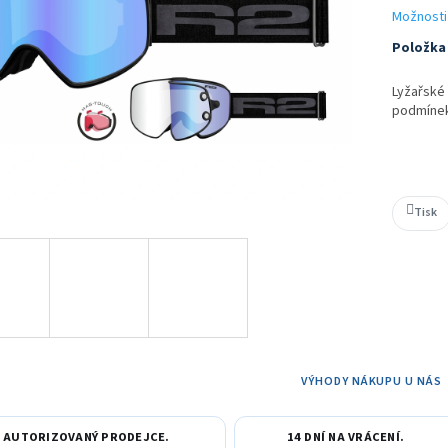
ek.
Možnosti
Položka
Lyžařské 
podmínek.
Tisk
VÝHODY NÁKUPU U NÁS
AUTORIZOVANÝ PRODEJCE.
14 DNÍ NA VRÁCENÍ.