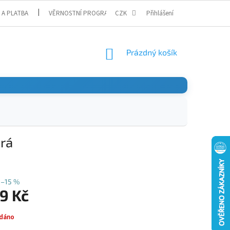
 A PLATBA
VĚRNOSTNÍ PROGRAM
CZK
Přihlášení
NÁKUPNÍ
Prázdný košík
KOŠÍK
rá
–15 %
9 Kč
dáno