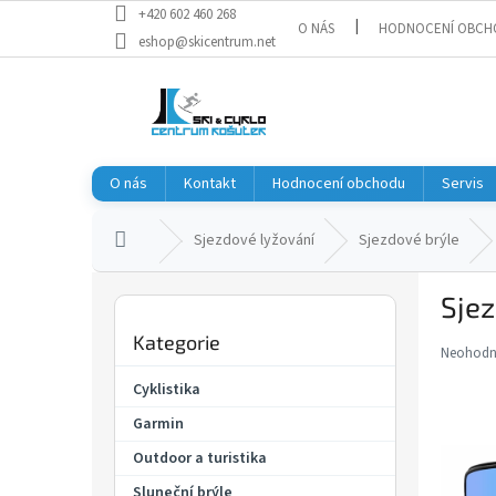
Přejít
+420 602 460 268
O NÁS
HODNOCENÍ OBCH
na
eshop@skicentrum.net
obsah
O nás
Kontakt
Hodnocení obchodu
Servis
Domů
Sjezdové lyžování
Sjezdové brýle
P
Sje
o
Přeskočit
s
Kategorie
kategorie
t
Neohod
Průměr
r
hodnoce
Cyklistika
a
produkt
Garmin
je
n
0,0
n
Outdoor a turistika
z
í
5
Sluneční brýle