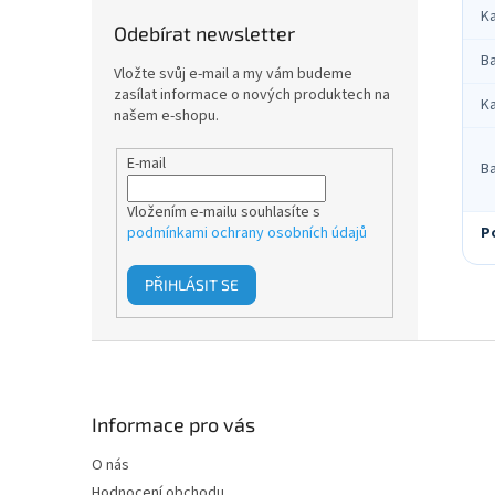
Ka
Odebírat newsletter
Ba
Vložte svůj e-mail a my vám budeme
zasílat informace o nových produktech na
Ka
našem e-shopu.
E-mail
B
Vložením e-mailu souhlasíte s
P
podmínkami ochrany osobních údajů
PŘIHLÁSIT SE
Z
á
p
a
Informace pro vás
t
O nás
í
Hodnocení obchodu