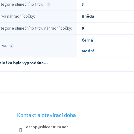
tegorie slunečního filtru
:
3
?
rva náhradní čočky
:
Hnědá
tegorie slunečního filtru náhradní čočky
:
0
Černá
arva
:
?
Modrá
oložka byla vyprodána…
Kontakt a otevírací doba
eshop
@
skicentrum.net