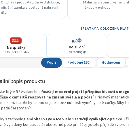
Originální produkty z české distribuce,
14 dní na vrácení či výměnu z
oficiální záruka a dostupné náhradní
nákupu v e-shopu.
díly.
SPLÁTKY A ODLOŽENÁ PLA
Do 30 dní
Na splátky
Jak to funguje
J
Kalkulačka splátek
Popis
Podobné (10)
Hodnocení
ailní popis produktu
ské brýle R2 Avalanche přinášejí
moderní pojetí přizpůsobivosti s mag
žňuje
okamžitě reagovat na změnu světla a počasí
. Přídavný magnetick
m okamžiku přichytí nebo sejme – bez nutnosti výměny celé čočky. Díky tomu
 padá čerstvý sníh.
íky s technologiemi
Sharp Eye
a
Ice Vision
zaručují
vynikající optickou č
ně vyladěný kontrast a široké zorné pole přinášejí jistotu při jízdě i v pro