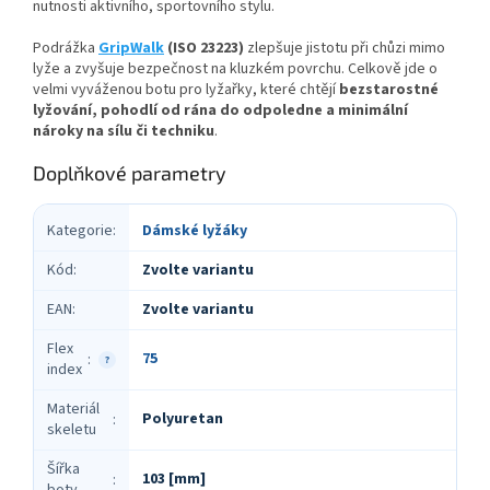
nutnosti aktivního, sportovního stylu.
Podrážka
GripWalk
(ISO 23223)
zlepšuje jistotu při chůzi mimo
lyže a zvyšuje bezpečnost na kluzkém povrchu. Celkově jde o
velmi vyváženou botu pro lyžařky, které chtějí
bezstarostné
lyžování, pohodlí od rána do odpoledne a minimální
nároky na sílu či techniku
.
Doplňkové parametry
Kategorie
:
Dámské lyžáky
Kód
:
Zvolte variantu
EAN
:
Zvolte variantu
Flex
75
:
?
index
Materiál
Polyuretan
:
skeletu
Šířka
103 [mm]
: