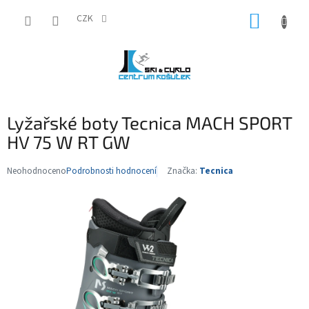
Přejít
NÁKUP
na
CZK
obsah
KOŠÍK
Lyžařské boty Tecnica MACH SPORT
HV 75 W RT GW
Neohodnoceno
Podrobnosti hodnocení
Značka:
Tecnica
Průměrné
hodnocení
produktu
je
0,0
z
5
hvězdiček.