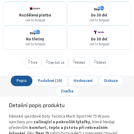
Rozdělená platba
Do 30 dní
Jak to funguje
Jak to funguje
Na třetiny
Do 30 dní
Jak to funguje
Jak to funguje
Tisk
Zeptat se
Hlídat
Sdílet
Popis
Podobné (10)
Hodnocení
Diskuze
Značka
Detailní popis produktu
Dámské sjezdové boty Tecnica Mach Sport HV 75 W jsou
navrženy pro
začínající a pokročilé lyžařky
, které hledají
především
komfort, teplo a jistotu při rekreačním
lyžování
. Díky
flexi 75
nabízí bota měkčí a tolerantní chování,