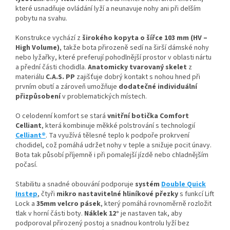
které usnadňuje ovládání lyží a neunavuje nohy ani při delším
pobytu na svahu.
Konstrukce vychází z
širokého kopyta o šířce 103 mm (HV –
High Volume)
, takže bota přirozeně sedí na širší dámské nohy
nebo lyžařky, které preferují pohodlnější prostor v oblasti nártu
a přední části chodidla.
Anatomicky tvarovaný skelet
z
materiálu
C.A.S. PP
zajišťuje dobrý kontakt s nohou hned při
prvním obutí a zároveň umožňuje
dodatečné individuální
přizpůsobení
v problematických místech.
O celodenní komfort se stará
vnitřní botička Comfort
Celliant
, která kombinuje měkké polstrování s technologií
Celliant®
. Ta využívá tělesné teplo k podpoře prokrvení
chodidel, což pomáhá udržet nohy v teple a snižuje pocit únavy.
Bota tak působí příjemně i při pomalejší jízdě nebo chladnějším
počasí.
Stabilitu a snadné obouvání podporuje
systém
Double Quick
Instep
, čtyři
mikro nastavitelné hliníkové přezky
s funkcí Lift
Lock a
35mm velcro pásek
, který pomáhá rovnoměrně rozložit
tlak v horní části boty.
Náklek 12°
je nastaven tak, aby
podporoval přirozený postoj a snadnou kontrolu lyží bez