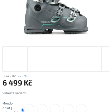
8 749 Kč
–25 %
6 499 Kč
Měrná
cena:
Mondo
point |