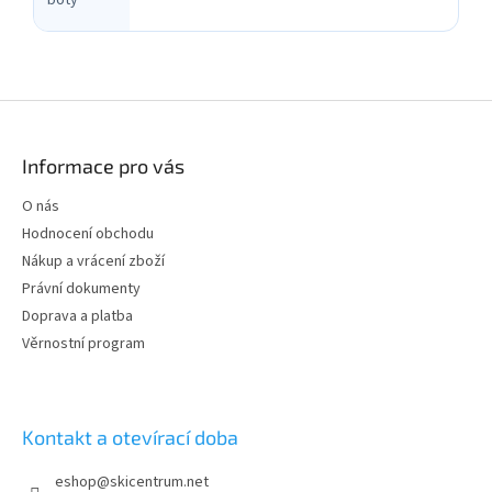
boty
Z
á
p
Informace pro vás
a
t
O nás
í
Hodnocení obchodu
Nákup a vrácení zboží
Právní dokumenty
Doprava a platba
Věrnostní program
Kontakt a otevírací doba
eshop
@
skicentrum.net