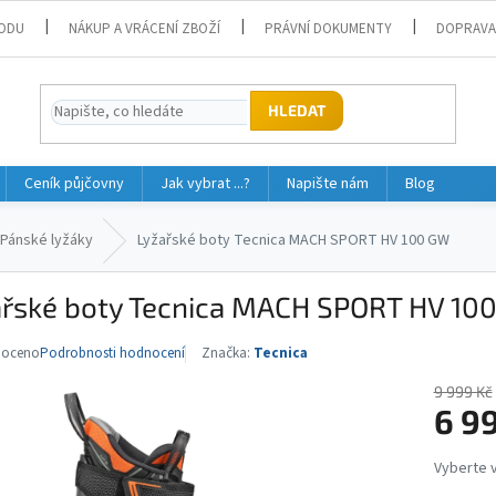
ODU
NÁKUP A VRÁCENÍ ZBOŽÍ
PRÁVNÍ DOKUMENTY
DOPRAVA
HLEDAT
Ceník půjčovny
Jak vybrat ...?
Napište nám
Blog
Pánské lyžáky
Lyžařské boty Tecnica MACH SPORT HV 100 GW
ařské boty Tecnica MACH SPORT HV 10
noceno
Podrobnosti hodnocení
Značka:
Tecnica
né
ní
9 999 Kč
u
6 9
Měrná
cena: