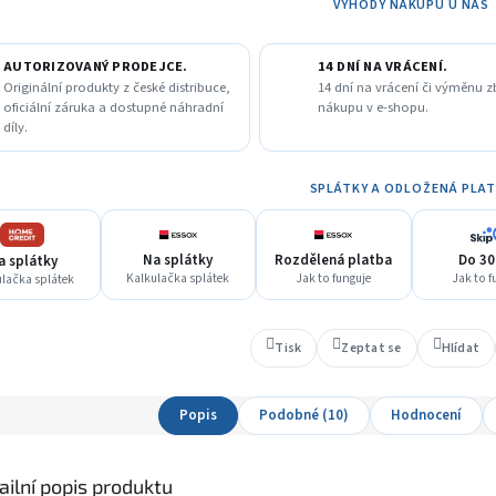
VÝHODY NÁKUPU U NÁS
A
AUTORIZOVANÝ PRODEJCE.
14 DNÍ NA VRÁCENÍ.
Originální produkty z české distribuce,
14 dní na vrácení či výměnu z
oficiální záruka a dostupné náhradní
nákupu v e-shopu.
díly.
SPLÁTKY A ODLOŽENÁ PLA
Na splátky
Rozdělená platba
Do 30
a splátky
Kalkulačka splátek
Jak to funguje
Jak to f
lačka splátek
Tisk
Zeptat se
Hlídat
Popis
Podobné (10)
Hodnocení
ailní popis produktu