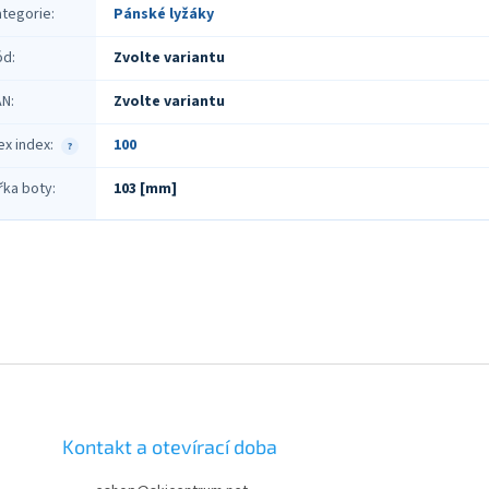
ategorie
:
Pánské lyžáky
ód
:
Zvolte variantu
AN
:
Zvolte variantu
ex index
:
100
?
řka boty
:
103 [mm]
Kontakt a otevírací doba