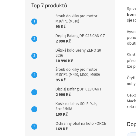
Top 7 produktů
Sjez
komf
Šroub do kliky pro motor
sjezd
M16*P1 (M510)
95 Kč
Vyso
Displej Bafang DP C18 CAN CZ
pohod
2 990 Kč
obut
Dětské kolo Beany ZERO 20
Skoř
2026
přir
10 990 Kč
lze 
Šroub do kliky pro motor
M15*P1 (M420, M500, M600)
Čtyř
95 Kč
nohy
Displej Bafang DP C18 UART
2 990 Kč
Celk
Mach 
Košík na lahev SOLELY.Jr,
rekre
černá/bílá
199 Kč
Dop
Ochranný obal na kolo FORCE
169 Kč