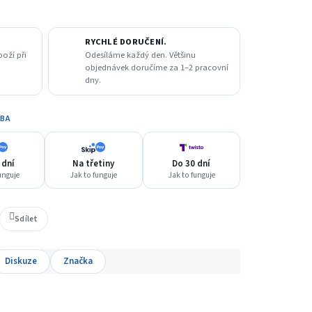
RYCHLÉ DORUČENÍ.
boží při
Odesíláme každý den. Většinu
objednávek doručíme za 1–2 pracovní
dny.
TBA
 dní
Na třetiny
Do 30 dní
unguje
Jak to funguje
Jak to funguje
Sdílet
Diskuze
Značka