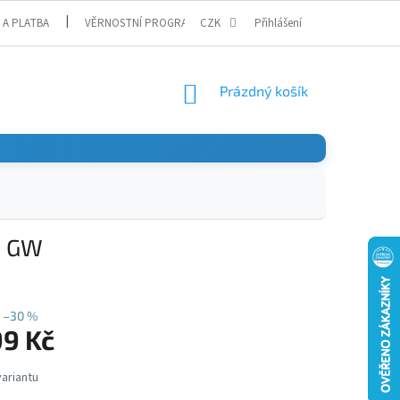
 A PLATBA
VĚRNOSTNÍ PROGRAM
CZK
Přihlášení
NÁKUPNÍ
Prázdný košík
KOŠÍK
0 GW
–30 %
99 Kč