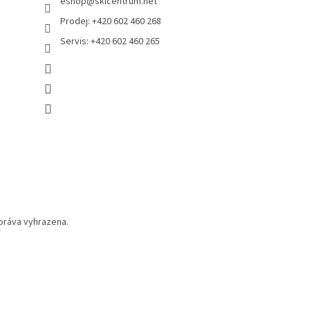
eshop
@
skicentrum.net
Prodej: +420 602 460 268
Servis: +420 602 460 265
práva vyhrazena.