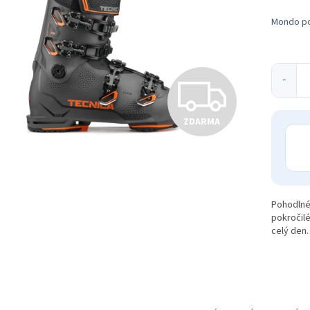
ek.
Mondo poi
Z
−
ZDARMA
D
A
Pohodlné
pokročilé
R
celý den.
M