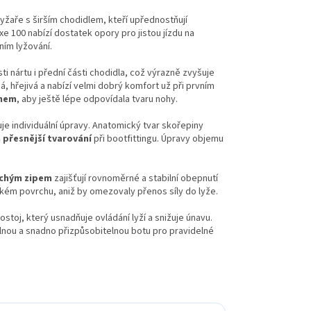
yžaře s širším chodidlem, kteří upřednostňují
e 100 nabízí dostatek opory pro jistou jízdu na
ním lyžování.
ti nártu i přední části chodidla, což výrazně zvyšuje
, hřejivá a nabízí velmi dobrý komfort už při prvním
chem
, aby ještě lépe odpovídala tvaru nohy.
uje individuální úpravy. Anatomický tvar skořepiny
a přesnější tvarování
při bootfittingu. Úpravy objemu
chým zipem
zajišťují rovnoměrné a stabilní obepnutí
uzkém povrchu, aniž by omezovaly přenos síly do lyže.
toj, který usnadňuje ovládání lyží a snižuje únavu.
odlnou a snadno přizpůsobitelnou botu pro pravidelné