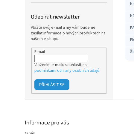
K
K
Odebírat newsletter
Vložte svůj e-mail a my vám budeme
E
zasílat informace o nových produktech na
našem e-shopu.
Fl
Ší
E-mail
Vložením e-mailu souhlasíte s
podmínkami ochrany osobních údajů
PŘIHLÁSIT SE
Z
á
p
a
Informace pro vás
t
O nás