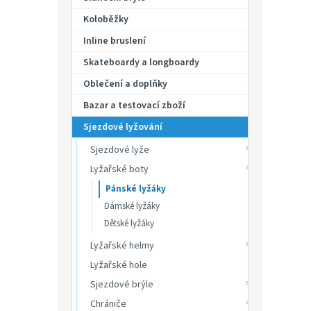
p
hvězdič
a
Koloběžky
n
Inline bruslení
e
Skateboardy a longboardy
l
Oblečení a doplňky
Bazar a testovací zboží
Sjezdové lyžování
Sjezdové lyže
Lyžařské boty
Pánské lyžáky
Dámské lyžáky
Dětské lyžáky
Lyžařské helmy
Lyžařské hole
Sjezdové brýle
Chrániče