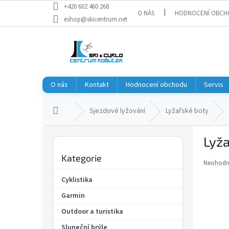
Přejít
+420 602 460 268
O NÁS
HODNOCENÍ OBCH
na
eshop@skicentrum.net
obsah
O nás
Kontakt
Hodnocení obchodu
Servis
Domů
Sjezdové lyžování
Lyžařské boty
P
Lyž
o
Přeskočit
s
Kategorie
kategorie
t
Neohod
Průměr
r
hodnoce
Cyklistika
a
produkt
Garmin
je
n
0,0
n
Outdoor a turistika
z
í
5
Sluneční brýle