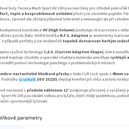
dové boty
Tecnica Mach Sport HV 100
jsou navrženy pro středně pokročilé l
ort, teplo a bezproblémové ovládání
před ryze závodním pojetím. Flex
ovce, zároveň ale zůstává příjemně tolerantní a neunavující ani při celoden
koobjemová konstrukce
HV (High Volume)
poskytuje více prostoru v oblas
lí bez pocitu tlaku. Vnitřní botička
N.F.S. Adaptive
je anatomicky tvarovaná
í. V případě potřeby ji lze dodatečně
tepelně dotvarovat horkým vzdu
epina využívá technologii
C.A.S. (Custom Adaptive Shape)
, která usnadň
ozeně kopíruje chodidlo a speciální struktura materiálu umožňuje
rychlejší 
provádět pomocí technologie punchingu v problematických místech.
i
mikro-nastavitelné hliníkové přezky
s funkcí Lift Lock spolu s
45mm su
. Podrážky
GripWalk
(ISO 23223)
zlepšují komfort při chůzi a jistotu na kl
ové nastavení s
předním náklonem 12°
podporuje přirozený a vyvážený pos
Sport HV 100 jsou ideální volbou pro lyžaře, kteří chtějí spolehlivou, poh
ační i sportovnější lyžování.
lňkové parametry