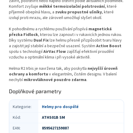
zavřít, pootevřít nebo naplno otevřít podle aktuálních podmínek.
Komfort zvyšuje
měkké termoizolační polstrování
, které
příjemně obepíná hlavu, a
zvuku propustné ušníky
, které
izolují proti mrazu, ale zároveň umožňují slyšet okolí.
K pohodlnému a rychlému používání přispívá
magnetická
přezka Fidlock
, kterou lze zapnout i v rukavicích jednou rukou.
Díky systému
Dual Fix
lze helmu přesně přizpůsobit tvaru hlavy
a zajistit její stabilní a bezpečné usazení. Systém
Active Boost
spolu s technologií
AirVac Flow
zajišťují efektivní proudění
vzduchu a optimální klima i při vysoké aktivitě.
Helma R2 Irbis je navržena tak, aby poskytla
nejvyšší úroveň
ochrany a komfortu
v elegantním, čistém designu. V balení
nechybí
mikrovláknové pouzdro zdarma
.
Doplňkové parametry
Kategorie
:
Helmy pro dospělé
Kód
:
ATHS01B SM
EAN
:
8595627159887