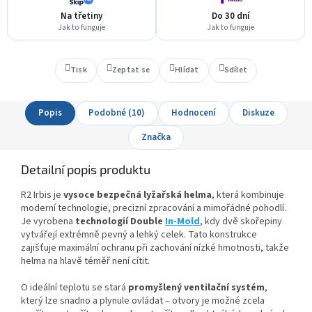
Na třetiny
Do 30 dní
Jak to funguje
Jak to funguje
Tisk
Zeptat se
Hlídat
Sdílet
Popis
Podobné (10)
Hodnocení
Diskuze
Značka
Detailní popis produktu
R2 Irbis je
vysoce bezpečná lyžařská helma
, která kombinuje
moderní technologie, precizní zpracování a mimořádné pohodlí.
Je vyrobena
technologií Double
In-Mold
, kdy dvě skořepiny
vytvářejí extrémně pevný a lehký celek. Tato konstrukce
zajišťuje maximální ochranu při zachování nízké hmotnosti, takže
helma na hlavě téměř není cítit.
O ideální teplotu se stará
promyšlený ventilační systém
,
který lze snadno a plynule ovládat – otvory je možné zcela