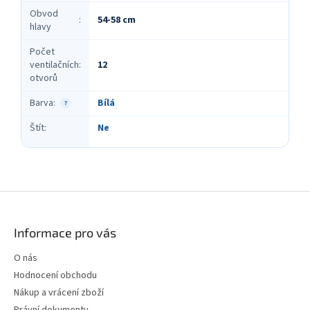
Obvod
54-58 cm
:
hlavy
Počet
ventilačních
:
12
otvorů
Barva
:
Bílá
?
Štít
:
Ne
Z
á
p
Informace pro vás
a
t
O nás
í
Hodnocení obchodu
Nákup a vrácení zboží
Právní dokumenty