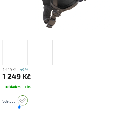
2 449 Kč
–49 %
1 249 Kč
Měrná
Skladem
1 ks
cena:
Velikost