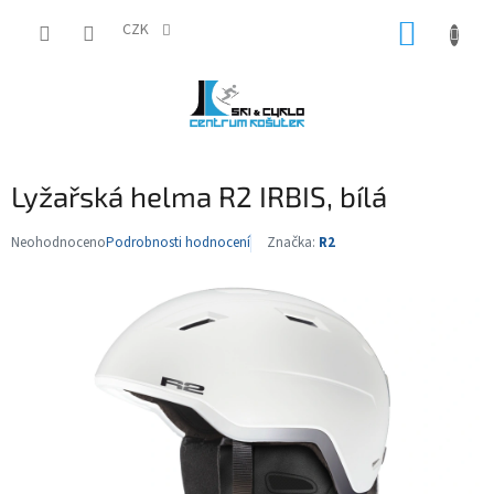
Přejít
NÁKUP
na
CZK
obsah
KOŠÍK
Lyžařská helma R2 IRBIS, bílá
Neohodnoceno
Podrobnosti hodnocení
Značka:
R2
Průměrné
hodnocení
produktu
je
0,0
z
5
hvězdiček.