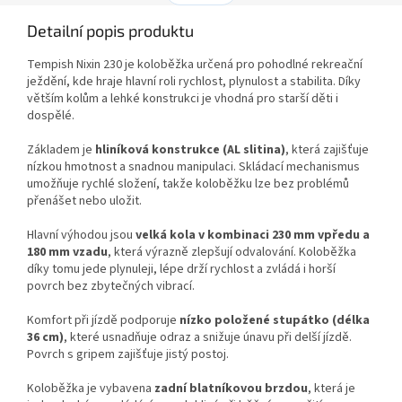
Detailní popis produktu
Tempish Nixin 230 je koloběžka určená pro pohodlné rekreační
ježdění, kde hraje hlavní roli rychlost, plynulost a stabilita. Díky
větším kolům a lehké konstrukci je vhodná pro starší děti i
dospělé.
Základem je
hliníková konstrukce (AL slitina)
, která zajišťuje
nízkou hmotnost a snadnou manipulaci. Skládací mechanismus
umožňuje rychlé složení, takže koloběžku lze bez problémů
přenášet nebo uložit.
Hlavní výhodou jsou
velká kola v kombinaci 230 mm vpředu a
180 mm vzadu
, která výrazně zlepšují odvalování. Koloběžka
díky tomu jede plynuleji, lépe drží rychlost a zvládá i horší
povrch bez zbytečných vibrací.
Komfort při jízdě podporuje
nízko položené stupátko (délka
36 cm)
, které usnadňuje odraz a snižuje únavu při delší jízdě.
Povrch s gripem zajišťuje jistý postoj.
Koloběžka je vybavena
zadní blatníkovou brzdou
, která je