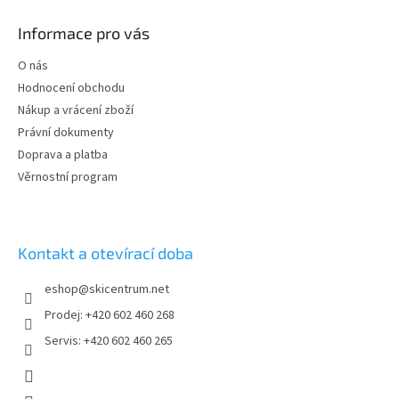
á
p
Informace pro vás
a
t
O nás
í
Hodnocení obchodu
Nákup a vrácení zboží
Právní dokumenty
Doprava a platba
Věrnostní program
Kontakt a otevírací doba
eshop
@
skicentrum.net
Prodej: +420 602 460 268
Servis: +420 602 460 265