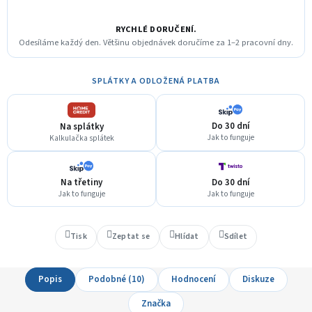
RYCHLÉ DORUČENÍ.
Odesíláme každý den. Většinu objednávek doručíme za 1–2 pracovní dny.
SPLÁTKY A ODLOŽENÁ PLATBA
Do 30 dní
Na splátky
Jak to funguje
Kalkulačka splátek
Na třetiny
Do 30 dní
Jak to funguje
Jak to funguje
Tisk
Zeptat se
Hlídat
Sdílet
Popis
Podobné (10)
Hodnocení
Diskuze
Značka