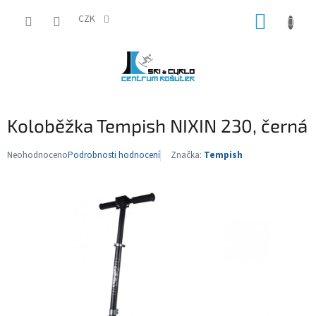
Přejít
NÁKUP
na
CZK
obsah
KOŠÍK
Koloběžka Tempish NIXIN 230, černá
Neohodnoceno
Podrobnosti hodnocení
Značka:
Tempish
Průměrné
hodnocení
produktu
je
0,0
z
5
hvězdiček.