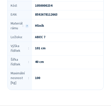
Kód
:
1050000234
EAN
:
8592678112663
Materiál
Hliník
:
?
rámu
Ložiska
:
ABEC 7
Výška
101 cm
:
řídítek
Šířka
40 cm
:
řídítek
Maximální
nosnost
:
100
[kg]
Z