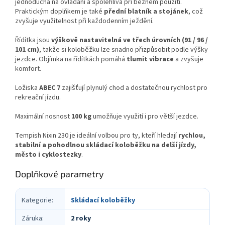
jednoduchá na ovládání a spolehlivá při běžném použití.
Praktickým doplňkem je také
přední blatník a stojánek
, což
zvyšuje využitelnost při každodenním ježdění.
Řídítka jsou
výškově nastavitelná ve třech úrovních (91 / 96 /
101 cm)
, takže si koloběžku lze snadno přizpůsobit podle výšky
jezdce. Objímka na řídítkách pomáhá
tlumit vibrace
a zvyšuje
komfort.
Ložiska
ABEC 7
zajišťují plynulý chod a dostatečnou rychlost pro
rekreační jízdu.
Maximální nosnost
100 kg
umožňuje využití i pro větší jezdce.
Tempish Nixin 230 je ideální volbou pro ty, kteří hledají
rychlou,
stabilní a pohodlnou skládací koloběžku na delší jízdy,
město i cyklostezky
.
Doplňkové parametry
Kategorie
:
Skládací koloběžky
Záruka
:
2 roky