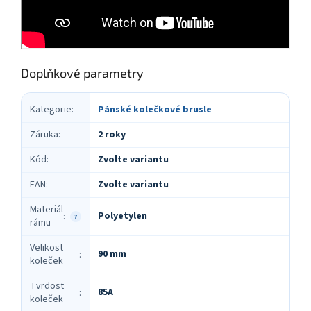
Doplňkové parametry
Kategorie
:
Pánské kolečkové brusle
Záruka
:
2 roky
Kód
:
Zvolte variantu
EAN
:
Zvolte variantu
Materiál
Polyetylen
:
?
rámu
Velikost
90 mm
:
koleček
Tvrdost
85A
:
koleček