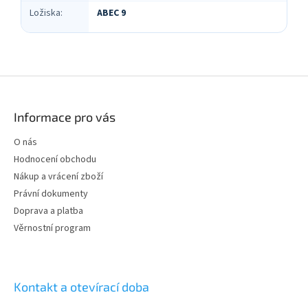
Ložiska
:
ABEC 9
Z
á
p
Informace pro vás
a
t
O nás
í
Hodnocení obchodu
Nákup a vrácení zboží
Právní dokumenty
Doprava a platba
Věrnostní program
Kontakt a otevírací doba