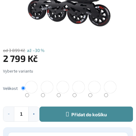
od 3 899 Kč
až –30 %
2 799 Kč
Měrná
cena:
Velikost
Přidat do košíku
−
+