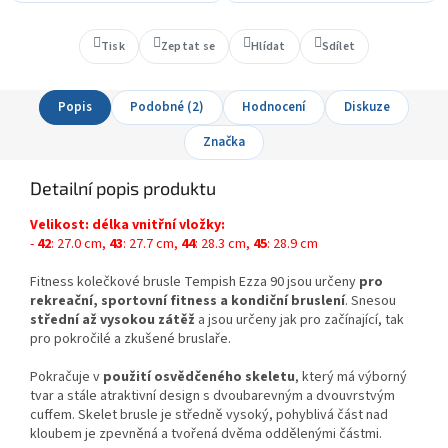
Tisk
Zeptat se
Hlídat
Sdílet
Popis
Podobné (2)
Hodnocení
Diskuze
Značka
Detailní popis produktu
Velikost: délka vnitřní vložky:
-
42
: 27.0 cm,
43
: 27.7 cm,
44
: 28.3 cm,
45
: 28.9 cm
Fitness kolečkové brusle Tempish Ezza 90 jsou určeny
pro
rekreační, sportovní fitness a kondiční bruslení
. Snesou
střední až vysokou zátěž
a jsou určeny jak pro začínající, tak
pro pokročilé a zkušené bruslaře.
Pokračuje v
použití osvědčeného skeletu
, který má výborný
tvar a stále atraktivní design s dvoubarevným a dvouvrstvým
cuffem. Skelet brusle je středně vysoký, pohyblivá část nad
kloubem je zpevněná a tvořená dvěma oddělenými částmi.