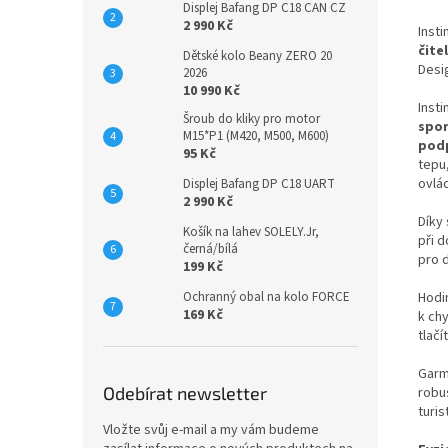
Displej Bafang DP C18 CAN CZ
2 990 Kč
Insti
čite
Dětské kolo Beany ZERO 20
Desig
2026
10 990 Kč
Insti
Šroub do kliky pro motor
spor
M15*P1 (M420, M500, M600)
podp
95 Kč
tepu
ovlá
Displej Bafang DP C18 UART
2 990 Kč
Díky 
Košík na lahev SOLELY.Jr,
při 
černá/bílá
pro d
199 Kč
Ochranný obal na kolo FORCE
Hodi
169 Kč
k ch
tlačí
Garmi
Odebírat newsletter
robus
turis
Vložte svůj e-mail a my vám budeme