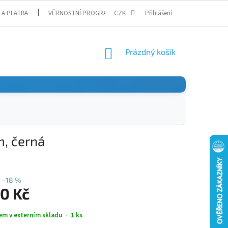
 A PLATBA
VĚRNOSTNÍ PROGRAM
CZK
Přihlášení
NÁKUPNÍ
Prázdný košík
KOŠÍK
, černá
–18 %
90 Kč
em v externím skladu
1 ks