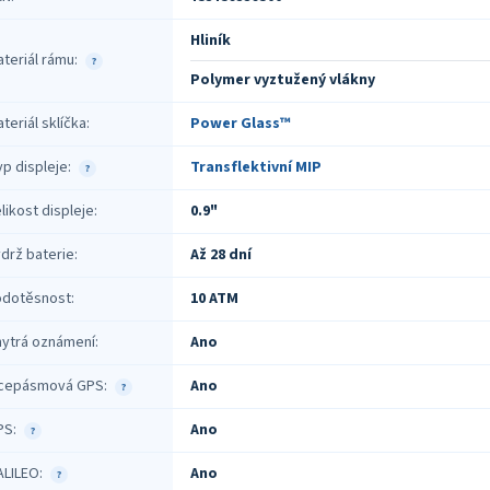
Hliník
teriál rámu
:
?
Polymer vyztužený vlákny
teriál sklíčka
:
Power Glass™
p displeje
:
Transflektivní MIP
?
likost displeje
:
0.9"
drž baterie
:
Až 28 dní
odotěsnost
:
10 ATM
hytrá oznámení
:
Ano
ícepásmová GPS
:
Ano
?
PS
:
Ano
?
ALILEO
:
Ano
?