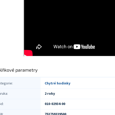
lňkové parametry
ategorie
:
Chytré hodinky
áruka
:
2 roky
ód
:
010-02934-00
AN
:
753759339500