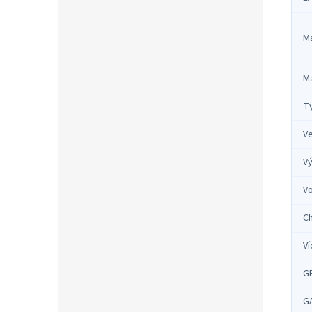
Ma
Ma
Ty
Ve
Vý
V
C
V
G
G