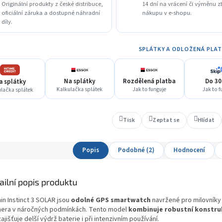
Originální produkty z české distribuce,
14 dní na vrácení či výměnu z
oficiální záruka a dostupné náhradní
nákupu v e-shopu.
díly.
SPLÁTKY A ODLOŽENÁ PLA
Na splátky
Rozdělená platba
Do 30
a splátky
Kalkulačka splátek
Jak to funguje
Jak to f
lačka splátek
Tisk
Zeptat se
Hlídat
Popis
Podobné (2)
Hodnocení
ailní popis produktu
in Instinct 3 SOLAR jsou
odolné GPS smartwatch
navržené pro milovníky 
nera v náročných podmínkách. Tento model
kombinuje robustní konstruk
ajišťuje delší výdrž baterie i při intenzivním používání.