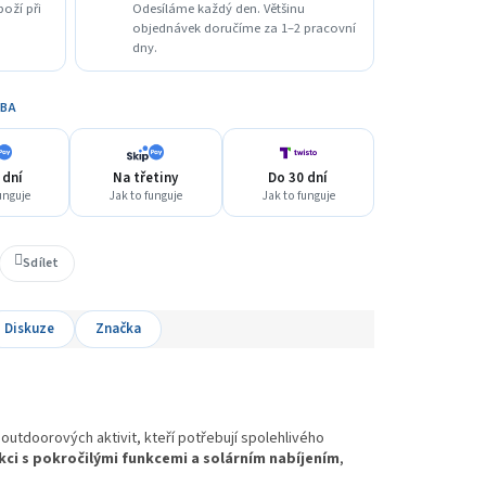
boží při
Odesíláme každý den. Většinu
objednávek doručíme za 1–2 pracovní
dny.
TBA
 dní
Na třetiny
Do 30 dní
unguje
Jak to funguje
Jak to funguje
Sdílet
Diskuze
Značka
outdoorových aktivit, kteří potřebují spolehlivého
ci s pokročilými funkcemi a solárním nabíjením
,