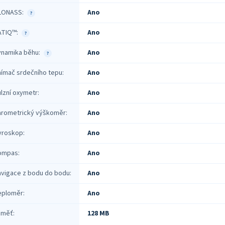
LONASS
:
Ano
?
ATIQ™
:
Ano
?
ynamika běhu
:
Ano
?
nímač srdečního tepu
:
Ano
lzní oxymetr
:
Ano
arometrický výškoměr
:
Ano
yroskop
:
Ano
ompas
:
Ano
avigace z bodu do bodu
:
Ano
eploměr
:
Ano
aměť
:
128 MB