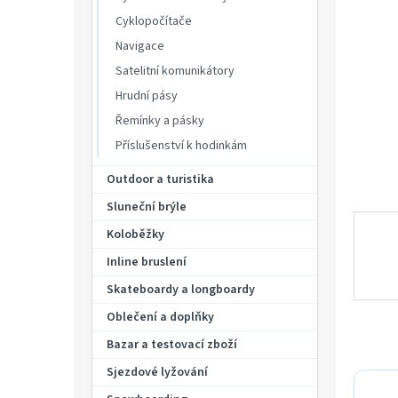
p
hvězdič
Cyklopočítače
a
n
Navigace
e
Satelitní komunikátory
l
Hrudní pásy
Řemínky a pásky
Příslušenství k hodinkám
Outdoor a turistika
Sluneční brýle
Koloběžky
Inline bruslení
Skateboardy a longboardy
Oblečení a doplňky
Bazar a testovací zboží
Sjezdové lyžování