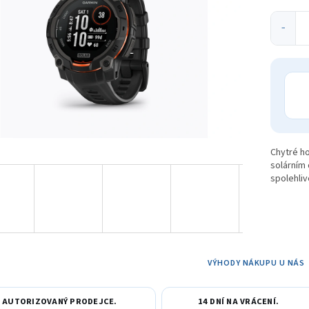
ek.
−
Chytré ho
solárním 
spolehliv
VÝHODY NÁKUPU U NÁS
AUTORIZOVANÝ PRODEJCE.
14 DNÍ NA VRÁCENÍ.