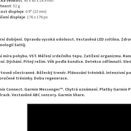
cká velikost
:
45 x 45 x 14.9 mm
tnost
:
52
g
kost displeje
: 0.9" (23 mm)
išení displeje
: 176 x 176 px
rní dobíjení. Opravdu vysoká odolnost. Vestavěná LED svítilna. Zdr
nologií SatIQ.
í míra pohybu. VST. Měření srdečního tepu. Zatížení organizmu. Ran
ení. Dýchání. Pitný režim. Věk podle kondice. Detekce zdřímnutí. Sle
tovně všestranné. Běžecký trenér. Plánování tréninků. Intenzivní po
ručené tréninky. Doba regenerace.
in Connect. Garmin Messenger™. Chytrá oznámení. Platby Garmin P
Track. Vestavěné ABC senzory. Garmin Share.