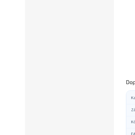
Dop
K
Z
K
E