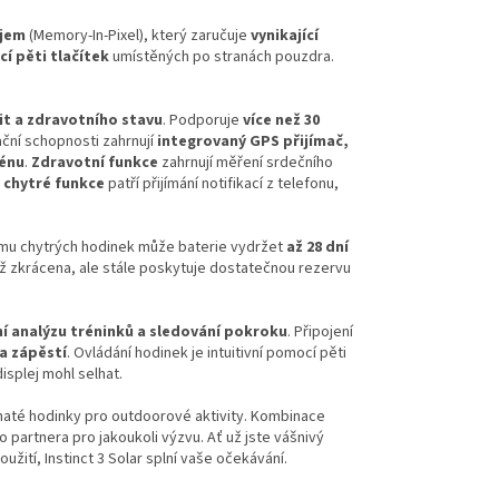
ejem
(Memory-In-Pixel), který zaručuje
vynikající
í pěti tlačítek
umístěných po stranách pouzdra.
it a zdravotního stavu
. Podporuje
více než 30
gační schopnosti zahrnují
integrovaný GPS přijímač,
rénu
.
Zdravotní funkce
zahrnují měření srdečního
i
chytré funkce
patří přijímání notifikací z telefonu,
žimu chytrých hodinek může baterie vydržet
až 28 dní
drž zkrácena, ale stále poskytuje dostatečnou rezervu
ní analýzu tréninků a sledování pokroku
. Připojení
na zápěstí
. Ovládání hodinek je intuitivní pomocí pěti
isplej mohl selhat.
 bohaté hodinky pro outdoorové aktivity. Kombinace
ho partnera pro jakoukoli výzvu. Ať už jste vášnivý
žití, Instinct 3 Solar splní vaše očekávání.