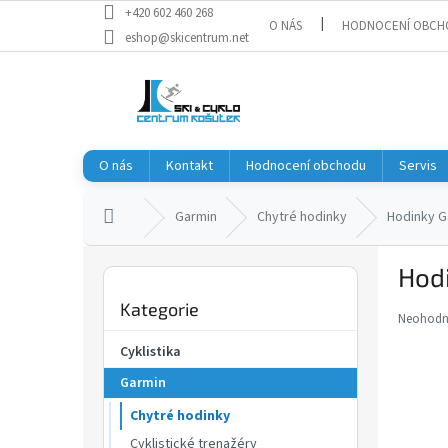
Přejít
+420 602 460 268
O NÁS
HODNOCENÍ OBCH
na
eshop@skicentrum.net
obsah
O nás
Kontakt
Hodnocení obchodu
Servis
Domů
Garmin
Chytré hodinky
Hodinky G
P
Hod
o
Přeskočit
s
Kategorie
kategorie
t
Neohod
Průměr
r
hodnoce
Cyklistika
a
produkt
Garmin
je
n
0,0
n
Chytré hodinky
z
í
5
Cyklistické trenažéry