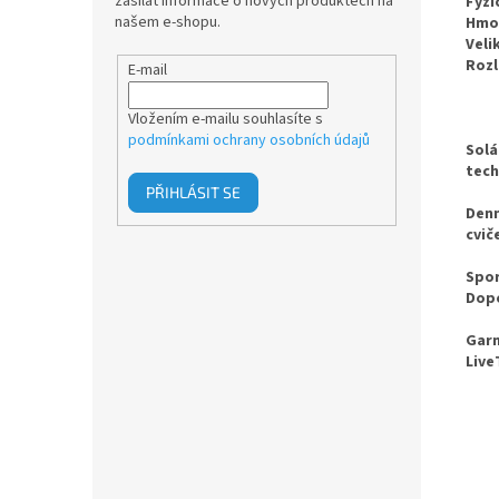
zasílat informace o nových produktech na
Fyzi
našem e-shopu.
Hmo
Veli
Rozl
E-mail
Vložením e-mailu souhlasíte s
podmínkami ochrany osobních údajů
Solá
tech
PŘIHLÁSIT SE
Denn
cvič
Spor
Dopo
Garm
Live