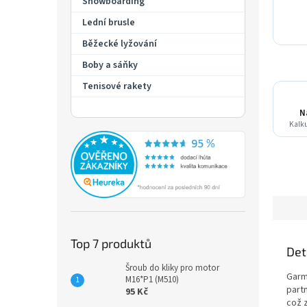
Snowboarding
Lední brusle
Běžecké lyžování
Boby a sáňky
Tenisové rakety
N
Kalku
Top 7 produktů
Det
Šroub do kliky pro motor
Garm
M16*P1 (M510)
part
95 Kč
což z