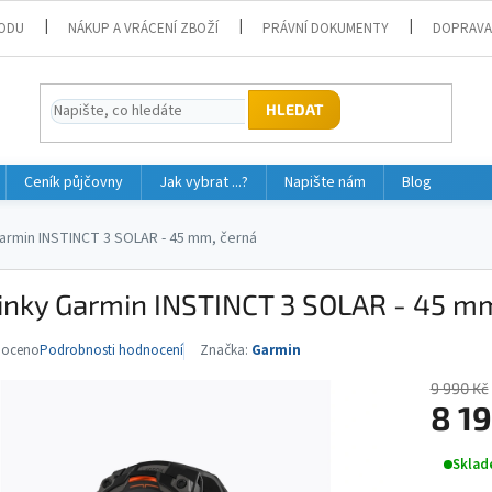
ODU
NÁKUP A VRÁCENÍ ZBOŽÍ
PRÁVNÍ DOKUMENTY
DOPRAVA
HLEDAT
Ceník půjčovny
Jak vybrat ...?
Napište nám
Blog
armin INSTINCT 3 SOLAR - 45 mm, černá
inky Garmin INSTINCT 3 SOLAR - 45 mm
noceno
Podrobnosti hodnocení
Značka:
Garmin
né
ní
9 990 Kč
u
8 1
Měrná
Sklad
cena: