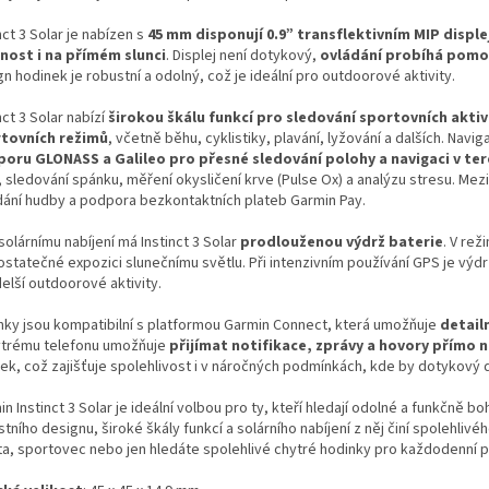
nct 3 Solar je nabízen s
45 mm disponují 0.9” transflektivním MIP displ
lnost i na přímém slunci
. Displej není dotykový,
ovládání probíhá pomoc
n hodinek je robustní a odolný, což je ideální pro outdoorové aktivity.
nct 3 Solar nabízí
širokou škálu funkcí pro sledování sportovních aktiv
tovních režimů
, včetně běhu, cyklistiky, plavání, lyžování a dalších. Navi
oru GLONASS a Galileo pro přesné sledování polohy a navigaci v te
, sledování spánku, měření okysličení krve (Pulse Ox) a analýzu stresu. Mez
dání hudby a podpora bezkontaktních plateb Garmin Pay.
solárnímu nabíjení má Instinct 3 Solar
prodlouženou výdrž baterie
. V re
dostatečné expozici slunečnímu světlu. Při intenzivním používání GPS je vý
elší outdoorové aktivity.
nky jsou kompatibilní s platformou Garmin Connect, která umožňuje
detail
ytrému telefonu umožňuje
přijímat notifikace, zprávy a hovory přímo 
tek, což zajišťuje spolehlivost i v náročných podmínkách, kde by dotykový d
n Instinct 3 Solar je ideální volbou pro ty, kteří hledají odolné a funkčně
tního designu, široké škály funkcí a solárního nabíjení z něj činí spolehlivé
ta, sportovec nebo jen hledáte spolehlivé chytré hodinky pro každodenní pou