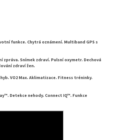
avotní funkce. Chytrá oznámení. Multiband GPS s
ní zpráva. Snímek zdraví. Pulsní oxymetr. Dechová
dování zdraví žen.
hyb. VO2 Max. Aklimatizace. Fitness tréninky.
ay™. Detekce nehody. Connect IQ™. Funkce