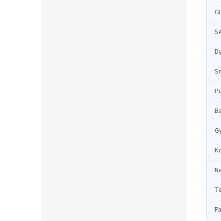
G
S
D
S
Pu
B
G
K
N
T
P